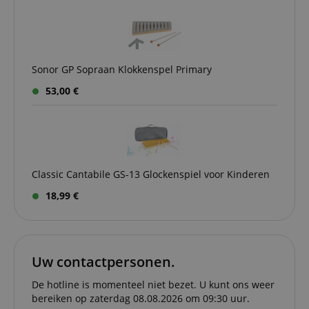
FPGSID
.kirstein.nl
29 minuten
This cook
57 seconden
used to 
user sess
across p
requests
Sonor GP Sopraan Klokkenspel Primary
apay-session-set
11 maanden
This cook
Amazon.com
4 weken
by Amaz
Inc.
53,00 €
Session 
www.kirstein.nl
are used
server to
informat
about us
activitie
can easil
where th
off on th
Classic Cantabile GS-13 Glockenspiel voor Kinderen
pages.
18,99 €
amazon-pay-
Sessie
This cook
Amazon
connectedAuth
associat
www.kirstein.nl
Amazon 
is used t
facilitate
authenti
and pay
Uw contactpersonen.
transact
securely.
De hotline is momenteel niet bezet. U kunt ons weer
session-token
11 maanden
This cook
Amazon
bereiken op zaterdag 08.08.2026 om 09:30 uur.
4 weken
used to 
.amazon.com