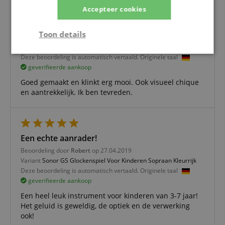
Accepteer cookies
Mooie beiaard
Toon details
Beoordeling door
Kerstin
op 15.12.2020
Variant
Sonor GS Glockenspiel Voor Kinderen Sopraan Kleurrijk
Strikt
Prestatie
Gericht op
Deze beoordeling is automatisch vertaald. Originele taal
noodzakelijk
geverifieerde aankoop
Goed gemaakt en klinkt erg mooi. Ook visueel chique
en aantrekkelijk. Ik ben tevreden.
Functionaliteit
Niet-
geclassificeerd
Een echte aanrader!
Beoordeling door
Robert
op 27.04.2019
Variant
Sonor GS Glockenspiel Voor Kinderen Sopraan Kleurrijk
Deze beoordeling is automatisch vertaald. Originele taal
geverifieerde aankoop
Strikt noodzakelijk
Prestatie
Gericht op
Een heel leuk instrument voor kinderen van 3-7 jaar!
Functionaliteit
Niet-geclassificeerd
Het geluid is geweldig, de optiek en de verwerking
Strikt noodzakelijke cookies maken
ook!
kernfunctionaliteit van de website mogelijk, zoals