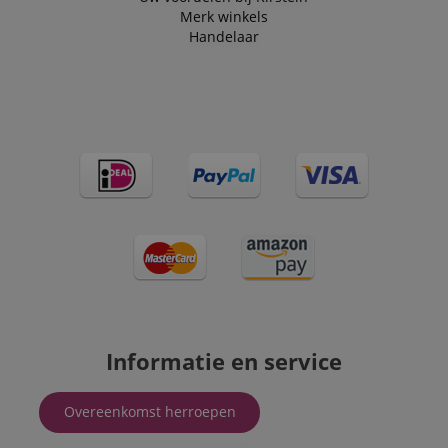
visitors for the
Merk winkels
purpose of
Handelaar
delivering
personalized
product
recommendatio
and advertising
Informatie en service
Overeenkomst herroepen