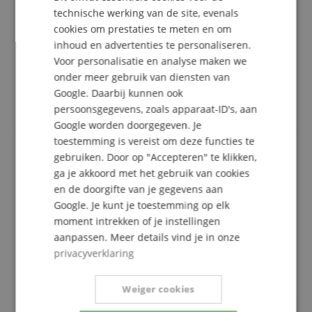
geverifieerde aankoop
technische werking van de site, evenals
ITALIAN
Ik was een beetje sceptisch vanwege het plastic, maar
cookies om prestaties te meten en om
het klokkenspel lijkt mooi en robuust. De klankplaten
inhoud en advertenties te personaliseren.
SPANISH
zijn aan beide zijden gekleurd en klinken zeer helder
Voor personalisatie en analyse maken we
als een bel wanneer ze met de bijgevoegde mallets
onder meer gebruik van diensten van
worden bespeeld. De houder voor de extra platen is
Google. Daarbij kunnen ook
praktisch. Er is een ingebouwde weerstand, zodat ze
persoonsgegevens, zoals apparaat-ID's, aan
er niet uit kunnen vallen.
Google worden doorgegeven. Je
toestemming is vereist om deze functies te
gebruiken. Door op "Accepteren" te klikken,
ga je akkoord met het gebruik van cookies
Klokkenspel
en de doorgifte van je gegevens aan
Beoordeling door
Yana
op 27.12.2020
Google. Je kunt je toestemming op elk
Variant
Sonor GS Glockenspiel Voor Kinderen Sopraan Kleurrijk
Deze beoordeling is automatisch vertaald. Originele taal
moment intrekken of je instellingen
geverifieerde aankoop
aanpassen. Meer details vind je in onze
privacyverklaring
Zeer geschikt voor kinderen, aangenaam geluid en
niet te luid. Praktische opbergruimte voor eetstokjes
aan de zijkanten. Ik raad het aan!
Weiger cookies