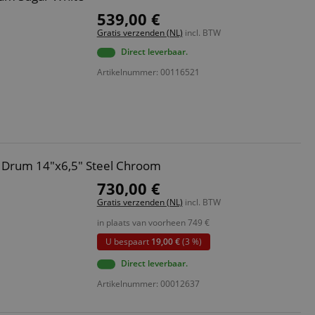
539,00 €
Gratis verzenden (NL)
incl. BTW
Direct leverbaar.
Artikelnummer: 00116521
e Drum 14"x6,5" Steel Chroom
730,00 €
Gratis verzenden (NL)
incl. BTW
in plaats van voorheen
749
€
U bespaart
19,00 €
(3 %)
Direct leverbaar.
Artikelnummer: 00012637