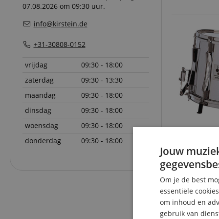
07.08.2026 om 09:30 uur.
info@kirstein.de
+31-30808-0152
vrijdag
09:30 - 18:00
zaterdag
09:30 - 13:30
maandag
09:30 - 18:00
dinsdag
09:30 - 18:00
woensdag
09:30 - 18:00
donderdag
09:30 - 18:00
Jouw muziek
gegevensbe
Om je de best mog
essentiële cookie
om inhoud en adve
gebruik van diens