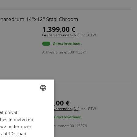
 Snaredrum 14"x12" Staal Chroom
1.399,00 €
Gratis verzenden (NL)
incl. BTW
Direct leverbaar.
Artikelnummer: 00113371
"x5"
359,00 €
ENGLISH
Gratis verzenden (NL)
incl. BTW
Dit omvat
GERMAN
Direct leverbaar.
aties te meten en
DUTCH
Artikelnummer: 00113376
n we onder meer
aat-ID's, aan
FRENCH