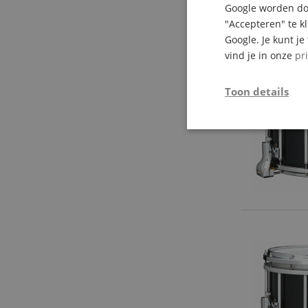
Google worden doo
"Accepteren" te k
Google. Je kunt j
vind je in onze
pr
Toon details
Strikt
noodzakelijk
Str
Strikt noodzakelijke
Zonder strikt noodzak
Naam