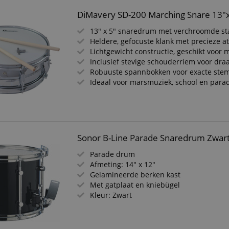
DiMavery SD-200 Marching Snare 13"
13" x 5" snaredrum met verchroomde sta
Heldere, gefocuste klank met precieze a
Lichtgewicht constructie, geschikt voor 
Inclusief stevige schouderriem voor dra
Robuuste spannbokken voor exacte ste
Ideaal voor marsmuziek, school en para
Sonor B-Line Parade Snaredrum Zwar
Parade drum
Afmeting: 14" x 12"
Gelamineerde berken kast
Met gatplaat en kniebügel
Kleur: Zwart