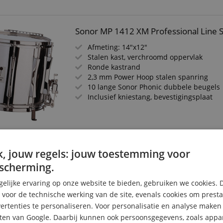
Sonor MP 1412 XM Professional Line
Afmeting: 14"x12"
Stalen kast, verchroomd oppervlak
Ronde kastrand
2,3 mm Power Hoop stalen spanring
10 lange Sonor Phonic dubbele beugels
Inclusief kniestang, bevestigingsplaat
Sonor MB 205 M B-Line Snaredrum 12
, jouw regels: jouw toestemming voor
scherming.
Afmeting: 12"x5"
Stalen kast, verchroomd oppervlak
elijke ervaring op onze website te bieden, gebruiken we cookies. 
Ronde kastrand
s voor de technische werking van de site, evenals cookies om prest
1,6 mm stalen spannring
rtenties te personaliseren. Voor personalisatie en analyse make
6 SONOR S-Class Pin dubbele beugels
Inclusief kniebügel en bevestigingsplaat
ten van Google. Daarbij kunnen ook persoonsgegevens, zoals appar