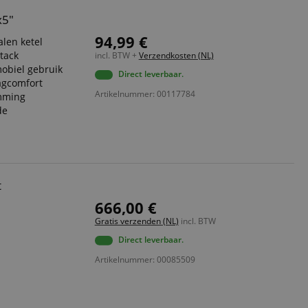
x5"
94,99 €
len ketel
ttack
incl. BTW +
Verzendkosten (NL)
mobiel gebruik
Direct leverbaar.
agcomfort
Artikelnummer: 00117784
mming
de
t
666,00 €
Gratis verzenden (NL)
incl. BTW
Direct leverbaar.
Artikelnummer: 00085509