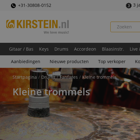
3 j
+31-30808-0152
Gitaar / Bas
Keys
Drums
Accordeon
Blaasinstr.
Live
Aanbiedingen
Nieuwe producten
Top verkoper
Ko
Startpagina
Drums
Fanfares
Kleine trommels
Kleine trommels