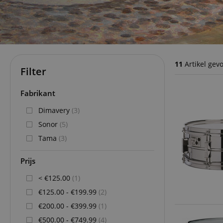
11
Artikel gev
Filter
Fabrikant
Dimavery
(3)
Sonor
(5)
Tama
(3)
Prijs
< €125.00
(1)
€125.00 - €199.99
(2)
€200.00 - €399.99
(1)
€500.00 - €749.99
(4)