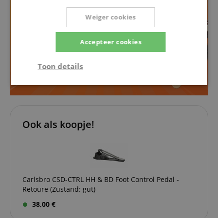
Weiger cookies
Accepteer cookies
Toon details
Strikt
Prestatie
Gericht op
noodzakelijk
Ook als koopje!
Functionaliteit
Niet-
geclassificeerd
Carlsbro CSD-CTRL HH & BD Foot Control Pedal -
Retoure (Zustand: gut)
38,00 €
Strikt noodzakelijk
Prestatie
Gericht op