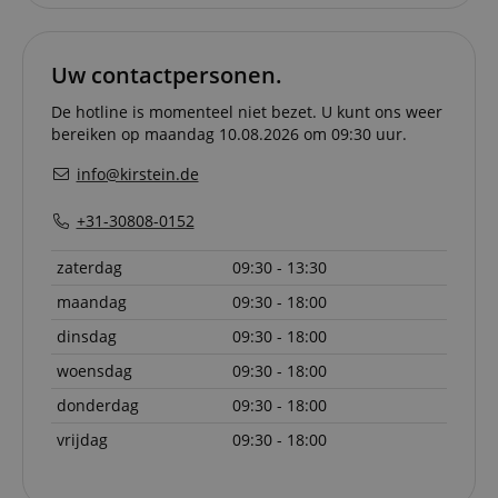
Functionaliteit
Niet-geclassificeerd
Strikt noodzakelijke cookies maken
kernfunctionaliteit van de website mogelijk, zoals
Uw contactpersonen.
gebruikersaanmelding en accountbeheer. Zonder
strikt noodzakelijke cookies kan de website niet
De hotline is momenteel niet bezet. U kunt ons weer
correct worden gebruikt.
bereiken op maandag 10.08.2026 om 09:30 uur.
Aanbieder /
Naam
Vervaldatum
Omschri
Domein
info@kirstein.de
CookieScriptConsent
1 jaar 1
Deze coo
CookieScript
+31-30808-0152
maand
wordt ge
.kirstein.nl
door de 
Script.c
zaterdag
09:30 - 13:30
om de
cookiev
van bezo
maandag
09:30 - 18:00
onthoud
cookieb
dinsdag
09:30 - 18:00
Cookie-S
moet cor
woensdag
09:30 - 18:00
werken.
donderdag
09:30 - 18:00
session-id-apay
11 maanden
This cook
Amazon
4 weken
used to
.amazon.com
vrijdag
09:30 - 18:00
the user
on the w
particula
relation 