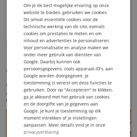
BG Karl Mildner
Om je de best mogelijke ervaring op onze
DUTCH
website te bieden, gebruiken we cookies.
Antwoord van Musikhaus Kirstein:
Dit omvat essentiële cookies voor de
FRENCH
Helaas is het pedaal niet compatibel met de Alesis
technische werking van de site, evenals
ITALIAN
Samplepad. Compatibel zou bijvoorbeeld de Roland
cookies om prestaties te meten en om
KT-10 zijn:
https://www.kirstein.de/Module-Trigger-
inhoud en advertenties te personaliseren.
SPANISH
Controller/Roland-KT-10.html
Voor personalisatie en analyse maken we
onder meer gebruik van diensten van
Google. Daarbij kunnen ook
persoonsgegevens, zoals apparaat-ID's, aan
Ook als koopje!
Google worden doorgegeven. Je
toestemming is vereist om deze functies te
Dit product is ook verkrijgbaar in de volgende staat:
gebruiken. Door op "Accepteren" te klikken,
Carlsbro CSD-CTRL HH & BD Foot Control Pedal - Retoure
ga je akkoord met het gebruik van cookies
(Zustand: gut)
nu slechts 38,00 €
en de doorgifte van je gegevens aan
Google. Je kunt je toestemming op elk
moment intrekken of je instellingen
aanpassen. Meer details vind je in onze
privacyverklaring