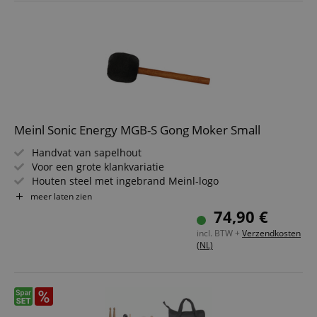
Meinl Sonic Energy MGB-S Gong Moker Small
Handvat van sapelhout
Voor een grote klankvariatie
Houten steel met ingebrand Meinl-logo
Lengte: 34 cm
meer laten zien
74,90 €
incl. BTW +
Verzendkosten
(NL)