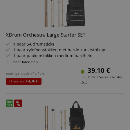
XDrum Orchestra Large Starter SET
1 paar 5A drumsticks
1 paar xylofoonstokken met harde kunststofkop
1 paar paukenstokken medium hardheid
Set met grote, robuuste drumsticktas
meer laten zien
39,10 €
apart gehouden
43,46
€
incl. BTW +
Verzendkosten
U bespaart
4,36 €
(NL)