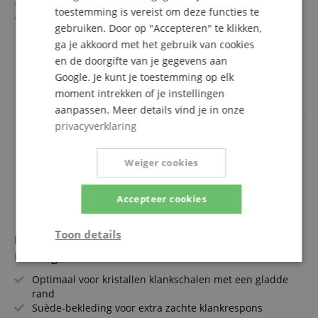
Voor een grote klankvariatie
toestemming is vereist om deze functies te
Houten steel met ingebrand Meinl-logo
gebruiken. Door op "Accepteren" te klikken,
Lengte: 34 cm
meer laten zien
ga je akkoord met het gebruik van cookies
89,00 €
en de doorgifte van je gegevens aan
incl. BTW +
Verzendkosten
Google. Je kunt je toestemming op elk
(NL)
moment intrekken of je instellingen
aanpassen. Meer details vind je in onze
privacyverklaring
Weiger cookies
Accepteer cookies
Toon details
Meinl Sonic Energy Crystal Singing Bowl Suede
Mallet groot
Strikt
Prestatie
Gericht op
noodzakelijk
Optimaal voor kristallen klankschalen met een gladde
rand
Suède-bekleding voor extra zachte klankrespons