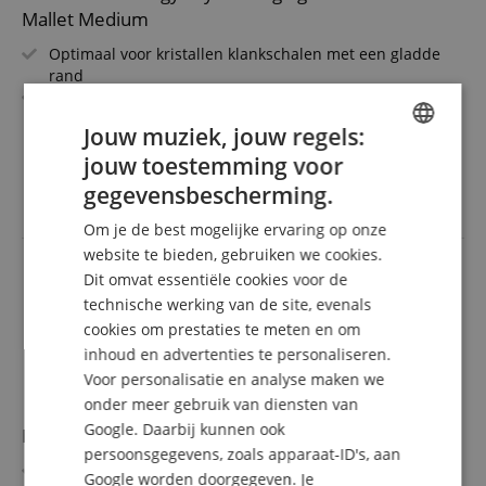
Mallet Medium
Optimaal voor kristallen klankschalen met een gladde
rand
Suède-overtrek voor een extra zachte klankaanslag
Genereert moeiteloos etherische en zachte klankkleuren
meer laten zien
Jouw muziek, jouw regels:
Geschikt om mee aan te slaan en gelijkmatig langs de
22,90 €
jouw toestemming voor
rand mee te wrijven
ENGLISH
incl. BTW +
Verzendkosten
Controleerbare speelwijze voor meditatief klankwerk
gegevensbescherming.
(NL)
Ideale aanvulling op professionele klankpraktijk
GERMAN
Om je de best mogelijke ervaring op onze
DUTCH
website te bieden, gebruiken we cookies.
Dit omvat essentiële cookies voor de
FRENCH
technische werking van de site, evenals
ITALIAN
cookies om prestaties te meten en om
inhoud en advertenties te personaliseren.
SPANISH
Voor personalisatie en analyse maken we
onder meer gebruik van diensten van
Google. Daarbij kunnen ook
Meinl Sonic Energy MGB-L Gong Mallet Large
persoonsgegevens, zoals apparaat-ID's, aan
Handvat van sapeli hout
Google worden doorgegeven. Je