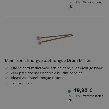
incl. BTW +
Verzendkosten
(NL)
Meinl Sonic Energy Steel Tongue Drum Mallet
Middelhard mallet voor een heldere, evenwichtige klank
Zeer precieze speelcontrole bij elke aanslag
Ideaal voor Steel Tongue Drums
Aangenaam warme toon met helder gedefinieerde
meer laten zien
articulatie
19,90 €
Robuuste materialen voor duurzaam dagelijks gebruik
incl. BTW +
Verzendkosten
(NL)