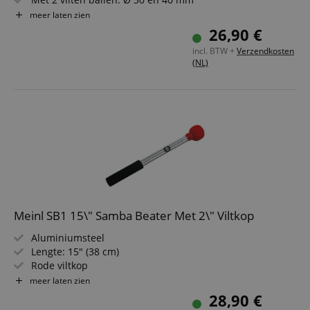
Stevige beukenhouten grip (Ø: 12 mm)
meer laten zien
Lengte: 400 mm, gewicht: 68 g
26,90 €
Made in Germany
incl. BTW +
Verzendkosten
(NL)
Meinl SB1 15\" Samba Beater Met 2\" Viltkop
Aluminiumsteel
Lengte: 15" (38 cm)
Rode viltkop
Voor surdos en repiniques
meer laten zien
28,90 €