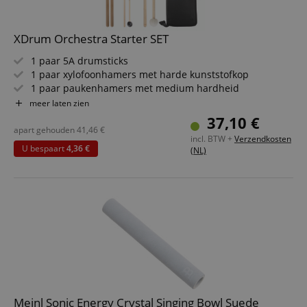
XDrum Orchestra Starter SET
1 paar 5A drumsticks
1 paar xylofoonhamers met harde kunststofkop
1 paar paukenhamers met medium hardheid
Set inclusief robuuste drumsticktas
meer laten zien
37,10 €
apart gehouden
41,46
€
incl. BTW +
Verzendkosten
U bespaart
4,36 €
(NL)
Meinl Sonic Energy Crystal Singing Bowl Suede