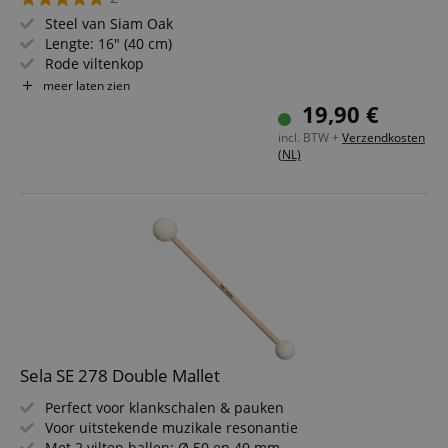
Steel van Siam Oak
Lengte: 16" (40 cm)
Rode viltenkop
Voor surdos en repiniques
meer laten zien
19,90 €
incl. BTW +
Verzendkosten
(NL)
Sela SE 278 Double Mallet
Perfect voor klankschalen & pauken
Voor uitstekende muzikale resonantie
Met 2 vilten ballen: Ø 50 en 40 mm