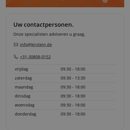
van bezo
onthoud
cookieb
Cookie-S
moet cor
Uw contactpersonen.
werken.
session-id-apay
11 maanden
This cook
Amazon
Onze specialisten adviseren u graag.
4 weken
used to
.amazon.com
the user
info@kirstein.de
on the w
particula
relation 
+31-30808-0152
payment 
Google Privacy Policy
ensuring
and effe
vrijdag
09:30 - 18:00
checkou
experien
zaterdag
09:30 - 13:30
FPGSID
.kirstein.nl
29 minuten
This cook
57 seconden
used to 
maandag
09:30 - 18:00
user sess
across p
dinsdag
09:30 - 18:00
requests
woensdag
09:30 - 18:00
apay-session-set
11 maanden
This cook
Amazon.com
4 weken
by Amaz
Inc.
donderdag
09:30 - 18:00
Session 
www.kirstein.nl
are used
server to
informat