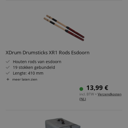
XDrum Drumsticks XR1 Rods Esdoorn
Houten rods van esdoorn
19 stokken gebundeld
Lengte: 410 mm
Houten grip
meer laten zien
13,99 €
incl. BTW +
Verzendkosten
(NL)