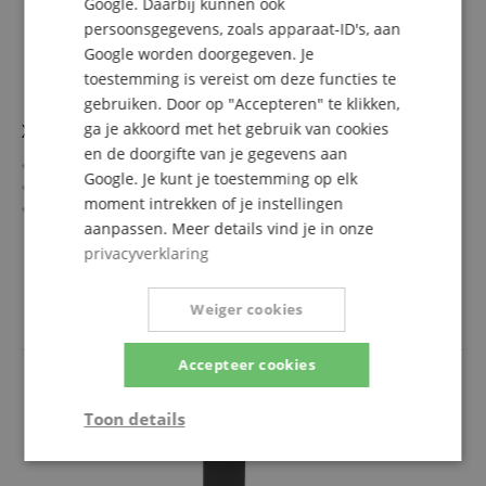
Google. Daarbij kunnen ook
persoonsgegevens, zoals apparaat-ID's, aan
Google worden doorgegeven. Je
toestemming is vereist om deze functies te
gebruiken. Door op "Accepteren" te klikken,
ga je akkoord met het gebruik van cookies
XDrum CW-S Cajon Woodblock
en de doorgifte van je gegevens aan
Bevestigbare houten blok
Google. Je kunt je toestemming op elk
Klittenband aan de achterkant
moment intrekken of je instellingen
Kan met handen en rods bespeeld worden
aanpassen. Meer details vind je in onze
Zeer doordringende klank
meer laten zien
privacyverklaring
10,99 €
incl. BTW +
Verzendkosten
(NL)
Weiger cookies
Accepteer cookies
Toon details
Strikt
Prestatie
Gericht op
noodzakelijk