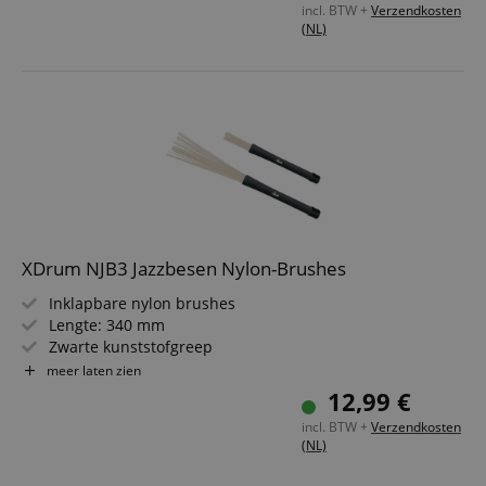
incl. BTW +
Verzendkosten
(NL)
XDrum NJB3 Jazzbesen Nylon-Brushes
Inklapbare nylon brushes
Lengte: 340 mm
Zwarte kunststofgreep
Voor jazz en fusion
meer laten zien
Briljante snare-sound
12,99 €
incl. BTW +
Verzendkosten
(NL)