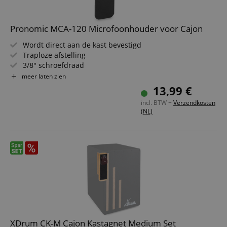
Pronomic MCA-120 Microfoonhouder voor Cajon
Functionaliteit
Niet-
Wordt direct aan de kast bevestigd
geclassificeerd
Traploze afstelling
3/8" schroefdraad
Incl. 3 klittenbandstrips
meer laten zien
13,99 €
incl. BTW +
Verzendkosten
(NL)
Strikt noodzakelijk
Prestatie
Gericht op
Functionaliteit
Niet-geclassificeerd
Strikt noodzakelijke cookies maken
kernfunctionaliteit van de website mogelijk, zoals
gebruikersaanmelding en accountbeheer. Zonder
strikt noodzakelijke cookies kan de website niet
correct worden gebruikt.
Aanbieder /
Naam
Vervaldatum
Omschri
Domein
CookieScriptConsent
1 jaar 1
Deze coo
CookieScript
XDrum CK-M Cajon Kastagnet Medium Set
maand
wordt ge