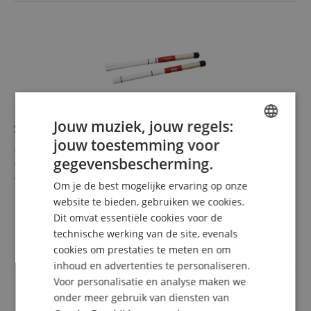
Jouw muziek, jouw regels:
Sela Cajon Brush 180
jouw toestemming voor
ENGLISH
180 nylonvezels
gegevensbescherming.
Hoogwaardige houten grip van massief esdoorn
GERMAN
Met rubbercoating voor extra grip
Om je de best mogelijke ervaring op onze
Twee rubberringen om de hardheid in te stellen
meer laten zien
DUTCH
website te bieden, gebruiken we cookies.
Ideaal voor alle bezem- en slagtechnieken
19,90 €
Dit omvat essentiële cookies voor de
FRENCH
Lengte: 35 cm
incl. BTW +
Verzendkosten
technische werking van de site, evenals
(NL)
ITALIAN
cookies om prestaties te meten en om
inhoud en advertenties te personaliseren.
SPANISH
Voor personalisatie en analyse maken we
onder meer gebruik van diensten van