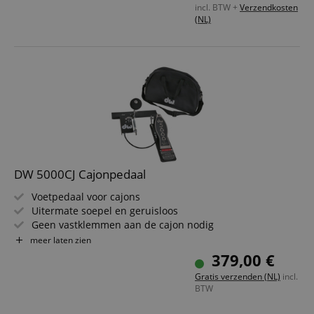
incl. BTW +
Verzendkosten
(NL)
DW 5000CJ Cajonpedaal
Voetpedaal voor cajons
Uitermate soepel en geruisloos
Geen vastklemmen aan de cajon nodig
Soft Touch Beater
meer laten zien
Pivot Drive System
379,00 €
Gratis verzenden (NL)
incl.
BTW