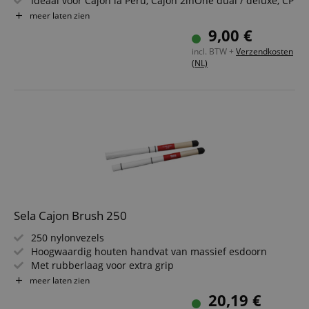
Ideaal voor Cajon la Perù, Cajon 2inOne dual / deluxe, CP
403 en CP 404
meer laten zien
Ook geschikt voor andere cajons
9,00 €
incl. BTW +
Verzendkosten
(NL)
Sela Cajon Brush 250
250 nylonvezels
Hoogwaardig houten handvat van massief esdoorn
Met rubberlaag voor extra grip
Twee rubberringen om de hardheid in te stellen
meer laten zien
Ideaal voor alle bezem- en slagtechnieken
20,19 €
Lengte: 35 cm