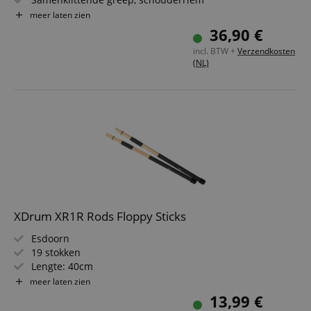
Slijtvast nylonweefsel, waterafstotend
meer laten zien
Binnenafmetingen: ca. 51 x 31 x 31 cm
36,90 €
incl. BTW +
Verzendkosten
(NL)
XDrum XR1R Rods Floppy Sticks
Esdoorn
19 stokken
Lengte: 40cm
Diameter: 1,5cm
meer laten zien
13,99 €