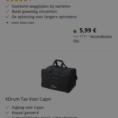
Voorkomt wegglijden bij kantelen
Biedt geweldig zitcomfort
De oplossing voor langere optredens
Afmeting: 27 x 27 cm
meer laten zien
Hoogwaardig neopreenmateriaal
5,99 €
incl. BTW +
Verzendkosten
(NL)
XDrum Tas Voor Cajon
Gigbag voor Cajon
Royaal gevoerd
Samenklittende greep, schouderriem