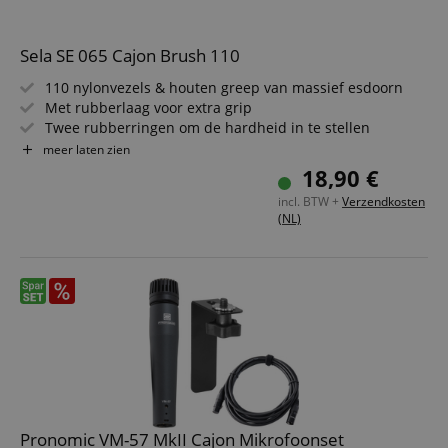
Sela SE 065 Cajon Brush 110
110 nylonvezels & houten greep van massief esdoorn
Met rubberlaag voor extra grip
Twee rubberringen om de hardheid in te stellen
"Bottom Cap" op de greep voor extra speeltechnieken
meer laten zien
Ideaal voor alle borstel- en slagtechnieken
18,90 €
Lengte: 34 cm
incl. BTW +
Verzendkosten
(NL)
Pronomic VM-57 MkII Cajon Mikrofoonset