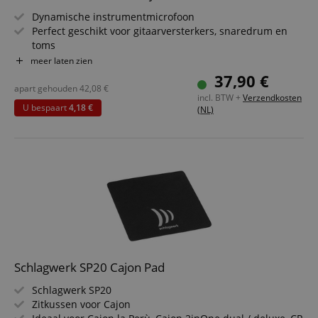
Dynamische instrumentmicrofoon
Perfect geschikt voor gitaarversterkers, snaredrum en
toms
Richtingskarakteristiek: cardioïde
meer laten zien
Bijzonder geschikt voor hoge geluidsdruk
37,90 €
Set inclusief microfoonhouder voor cajon &
apart gehouden
42,08
€
incl. BTW +
Verzendkosten
microfoonkabel
U bespaart
4,18 €
(NL)
Schlagwerk SP20 Cajon Pad
Schlagwerk SP20
Zitkussen voor Cajon