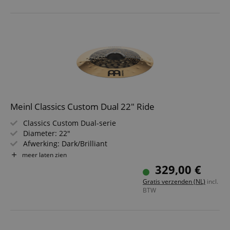
Meinl Classics Custom Dual 22" Ride
Classics Custom Dual-serie
Diameter: 22"
Afwerking: Dark/Brilliant
Legering: B12 Brons
meer laten zien
329,00 €
Gratis verzenden (NL)
incl.
BTW