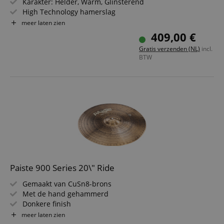
Karakter: Helder, Warm, Glinsterend
High Technology hamerslag
Voor Rock, Pop, Fusion, R&B, Reggae, Studio
meer laten zien
Made in Germany
409,00 €
Gratis verzenden (NL)
incl.
BTW
Paiste 900 Series 20\" Ride
Gemaakt van CuSn8-brons
Met de hand gehammerd
Donkere finish
Klank: heldere, warme en volle accenten
meer laten zien
Handcrafted in Switzerland