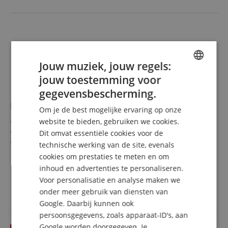
Jouw muziek, jouw regels:
jouw toestemming voor
ENGLISH
gegevensbescherming.
GERMAN
Meinl HCS 20\" Ride
Om je de best mogelijke ervaring op onze
DUTCH
website te bieden, gebruiken we cookies.
Diameter: 20"
Finish: Regular
Dit omvat essentiële cookies voor de
FRENCH
Legering: MS63-legering
technische werking van de site, evenals
ITALIAN
cookies om prestaties te meten en om
inhoud en advertenties te personaliseren.
SPANISH
105,00 €
Voor personalisatie en analyse maken we
Gratis verzenden (NL)
incl.
onder meer gebruik van diensten van
BTW
Google. Daarbij kunnen ook
persoonsgegevens, zoals apparaat-ID's, aan
Google worden doorgegeven. Je