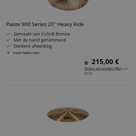
Paiste 900 Series 20" Heavy Ride
Gemaakt van CuSn8 Bronze
Met de hand gehammerd
Donkere afwerking
Klank: heldere, warme en volle accenten
meer laten zien
Handgemaakt in Zwitserland
215,00 €
Gratis verzenden (NL)
incl.
BTW