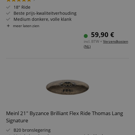
18" Ride
Beste prijs-kwaliteitverhouding
Medium donkere, volle klank
Voor beginners
meer laten zien
59,90 €
incl. BTW +
Verzendkosten
(NL)
Meinl 21" Byzance Brilliant Flex Ride Thomas Lang
Signature
B20 bronslegering