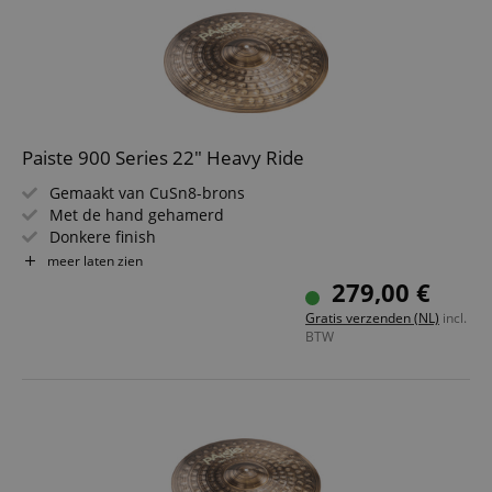
Paiste 900 Series 22" Heavy Ride
Gemaakt van CuSn8-brons
Met de hand gehamerd
Donkere finish
Klank: heldere, warme en volle accenten
meer laten zien
Handcrafted in Switzerland
279,00 €
Gratis verzenden (NL)
incl.
BTW