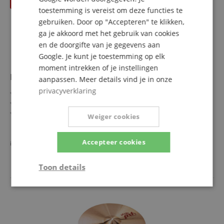
toestemming is vereist om deze functies te
gebruiken. Door op "Accepteren" te klikken,
ga je akkoord met het gebruik van cookies
en de doorgifte van je gegevens aan
Google. Je kunt je toestemming op elk
moment intrekken of je instellingen
Paiste 101 Brass 18" Crash Ride
aanpassen. Meer details vind je in onze
privacyverklaring
Controleerbaar bekken voor elke muziekstijl
Dikte: Medium Heavy
Volume: zacht tot gemiddeld
Weiger cookies
Sustain: Medium
meer laten zien
Gebalanceerde klank
71,00 €
Accepteer cookies
in plaats van voorheen
71,10
€
incl. BTW +
Verzendkosten
(NL)
Toon details
Strikt
Prestatie
Gericht op
noodzakelijk