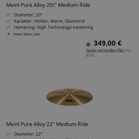
Meinl Pure Alloy 20\" Medium Ride
Diameter: 20"
Karakter: Helder, Warm, Glanzend
Hamering: High Technology-hamering
Voor Rock, Pop, Fusion, R&B, Reggae, Studio
meer laten zien
Made in Germany
349,00 €
Gratis verzenden (NL)
incl.
BTW
Meinl Pure Alloy 22" Medium Ride
Diameter: 22"