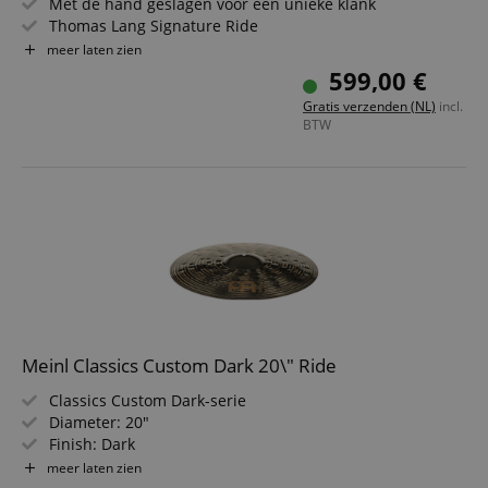
Met de hand geslagen voor een unieke klank
Thomas Lang Signature Ride
Serie: Byzance Brilliant
meer laten zien
Diameter: 21"
599,00 €
Stijlen: Metal, Rock, Pop, Fusion, Fusion, Funk, R&B,
Gratis verzenden (NL)
incl.
Studio
BTW
Meinl Classics Custom Dark 20\" Ride
Classics Custom Dark-serie
Diameter: 20"
Finish: Dark
Legering: B10-brons
meer laten zien