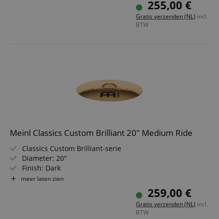
255,00 €
Gratis verzenden (NL)
incl.
BTW
Meinl Classics Custom Brilliant 20" Medium Ride
Classics Custom Brilliant-serie
Diameter: 20"
Finish: Dark
Legering: B10 Bronze
meer laten zien
259,00 €
Gratis verzenden (NL)
incl.
BTW