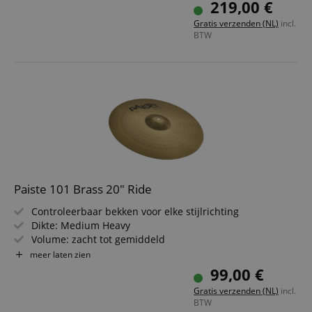
219,00 €
Gratis verzenden (NL)
incl.
BTW
Paiste 101 Brass 20" Ride
Controleerbaar bekken voor elke stijlrichting
Dikte: Medium Heavy
Volume: zacht tot gemiddeld
Sustain: medium
meer laten zien
Evenwichtige klank
99,00 €
Volle belklank
Gratis verzenden (NL)
incl.
BTW