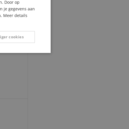
n. Door op
ITALIAN
an je gegevens aan
. Meer details
SPANISH
iger cookies
Niet-
geclassificeerd
eerd
g en accountbeheer.