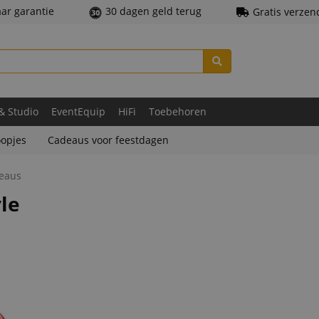
aar garantie
30 dagen geld terug
Gratis verzen
 & Studio
EventEquip
HiFi
Toebehoren
opjes
Cadeaus voor feestdagen
deaus
le