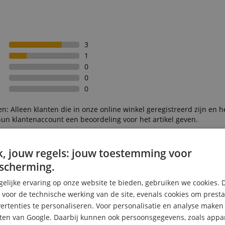
3
1
0
0
0
n: Alleen klanten die in onze online winkel geregistreerd zijn en h
un klantenaccount een beoordeling voor het artikel geven.
, jouw regels: jouw toestemming voor
scherming.
h, ratsch .... komt onmiddellijk in me op
elijke ervaring op onze website te bieden, gebruiken we cookies. 
inele taal
s voor de technische werking van de site, evenals cookies om prest
rtenties te personaliseren. Voor personalisatie en analyse make
ten van Google. Daarbij kunnen ook persoonsgegevens, zoals appar
erhouding .... Ik moet de overschilderde kleur bijwerken en een