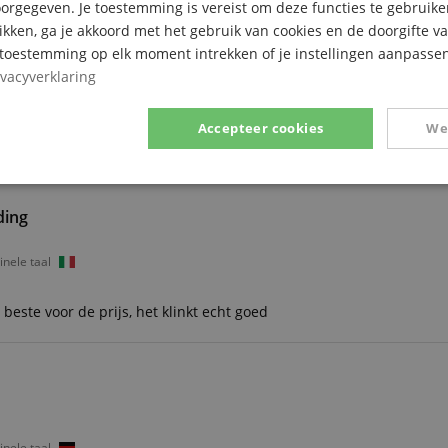
ligt meer aan mijn kieskeurigheid als "oude houtbewerker".
rgegeven. Je toestemming is vereist om deze functies te gebruike
 is ook geschikt qua dikte. De guiro maakt een mooi vol geluid
likken, ga je akkoord met het gebruik van cookies en de doorgifte v
len .... heel gedifferentieerd en met een goed geluidsvolume, met
e toestemming op elk moment intrekken of je instellingen aanpassen
gemaakt zodat de krabber er goed overheen rammelt.
ivacyverklaring
positie binnen de klankgaten of op de "staart" ..... dus wat heb
de juiste maat kiezen zodat je het kunt horen.
Accepteer cookies
We
Prestatie
Gericht op
Functionaliteit
ding
inele taal
este voor de prijs, het klinkt echt goed
ikt noodzakelijk
Prestatie
Gericht op
Functionaliteit
Niet-geclassific
 cookies maken kernfunctionaliteit van de website mogelijk, zoals gebruikersaanmeldin
elijke cookies kan de website niet correct worden gebruikt.
Aanbieder /
Vervaldatum
Omschrijving
Domein
inele taal