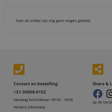
Do
_ga
scarab.mayAdd
sid
ww
language
FPID
.ki
Over dit artikel zijn nog geen vragen gesteld.
test_cookie
Go
.d
_ga_2Y66LKC5QL
scarab.profile
.ki
session-id-time
IDE
Go
.d
aHistoryArticles
MUID
Mi
Co
session-id
.b
Contact en bestelling
Share & 
_gcl_au
Go
.ki
+31-30808-0152
_uetvid
Mi
Co
Vandaag beschikbaar: 09:30 - 18:00
op de socia
.ki
Verdere informatie
_fbp
Me