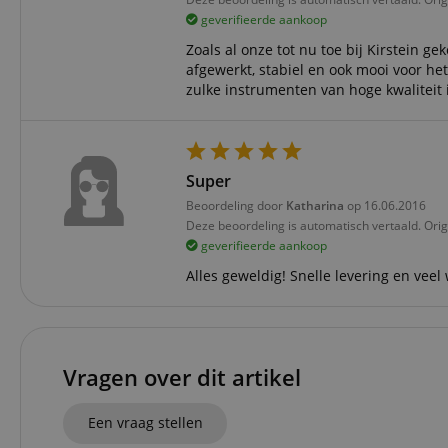
geverifieerde aankoop
CookieScriptConse
Zoals al onze tot nu toe bij Kirstein 
afgewerkt, stabiel en ook mooi voor h
session-id-apay
zulke instrumenten van hoge kwaliteit i
FPGSID
Super
apay-session-set
Beoordeling door
Katharina
op 16.06.2016
Deze beoordeling is automatisch vertaald. Orig
amazon-pay-
geverifieerde aankoop
connectedAuth
Alles geweldig! Snelle levering en veel 
session-token
sid_key
Vragen over dit artikel
Naam
Een vraag stellen
Naam
Naam
CrossDomainCookie
Aa
Naam