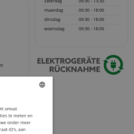
zaterdag
09:30 - 13:30
maandag
09:30 - 18:00
dinsdag
09:30 - 18:00
woensdag
09:30 - 18:00
et
ENGLISH
Dit omvat
GERMAN
aties te meten en
DUTCH
n we onder meer
aat-ID's, aan
FRENCH