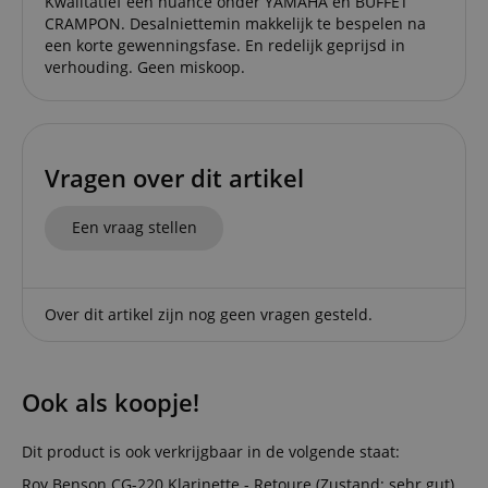
Kwalitatief een nuance onder YAMAHA en BUFFET
Strikt noodzakelijke cookies maken
CRAMPON. Desalniettemin makkelijk te bespelen na
kernfunctionaliteit van de website mogelijk, zoals
een korte gewenningsfase. En redelijk geprijsd in
gebruikersaanmelding en accountbeheer. Zonder
verhouding. Geen miskoop.
strikt noodzakelijke cookies kan de website niet
correct worden gebruikt.
Aanbieder /
Naam
Vervaldatum
Omschri
Domein
Vragen over dit artikel
CookieScriptConsent
1 jaar 1
Deze coo
CookieScript
maand
wordt ge
.kirstein.nl
door de 
Script.c
Een vraag stellen
om de
cookiev
van bezo
onthoud
cookieb
Cookie-S
Over dit artikel zijn nog geen vragen gesteld.
moet cor
werken.
session-id-apay
11 maanden
This cook
Amazon
4 weken
used to
.amazon.com
Ook als koopje!
the user
on the w
particula
relation 
Dit product is ook verkrijgbaar in de volgende staat:
payment 
Google Privacy Policy
ensuring
Roy Benson CG-220 Klarinette - Retoure (Zustand: sehr gut)