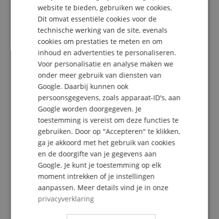
DUTCH
website te bieden, gebruiken we cookies.
Dit omvat essentiële cookies voor de
FRENCH
4.5
technische werking van de site, evenals
5.0
/
ITALIAN
cookies om prestaties te meten en om
inhoud en advertenties te personaliseren.
SPANISH
Gebaseerd op 2 Beoordeling
Voor personalisatie en analyse maken we
5 Sterren
1
onder meer gebruik van diensten van
4 Sterren
1
Google. Daarbij kunnen ook
3 Sterren
0
persoonsgegevens, zoals apparaat-ID's, aan
2 Sterren
0
Google worden doorgegeven. Je
1 Ster
0
toestemming is vereist om deze functies te
gebruiken. Door op "Accepteren" te klikken,
Een herziening van de ratings heeft als volgt
ga je akkoord met het gebruik van cookies
plaatsgevonden: Alleen klanten die in onze online
en de doorgifte van je gegevens aan
winkel geregistreerd zijn en het product
daadwerkelijk bij ons hebben gekocht, kunnen in
Google. Je kunt je toestemming op elk
hun klantenaccount een beoordeling voor het
moment intrekken of je instellingen
artikel geven.
aanpassen. Meer details vind je in onze
privacyverklaring