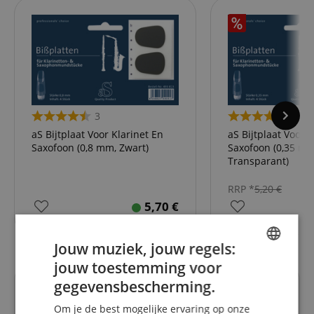
3
4
aS Bijtplaat Voor Klarinet En
aS Bijtplaat Voor 
Saxofoon (0,8 mm, Zwart)
Saxofoon (0,35 mm
Transparant)
RRP *
5,20
€
5,70
€
Jouw muziek, jouw regels:
jouw toestemming voor
ENGLISH
gegevensbescherming.
Recensies van klanten
GERMAN
Om je de best mogelijke ervaring op onze