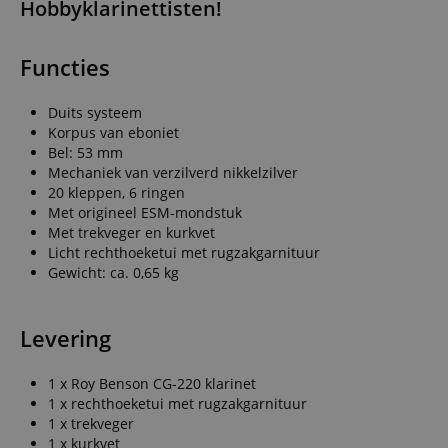
Hobbyklarinettisten!
Functies
Duits systeem
Korpus van eboniet
Bel: 53 mm
Mechaniek van verzilverd nikkelzilver
20 kleppen, 6 ringen
Met origineel ESM-mondstuk
Met trekveger en kurkvet
Licht rechthoeketui met rugzakgarnituur
Gewicht: ca. 0,65 kg
Levering
1 x Roy Benson CG-220 klarinet
1 x rechthoeketui met rugzakgarnituur
1 x trekveger
1 x kurkvet