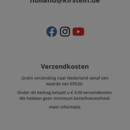
scarab.visitor
Emarsys
11 maanden
This cookie is
.kirstein.nl
4 weken
used to track
visitors for the
purpose of
delivering
personalized
product
recommendatio
and advertising
Verzendkosten
Gratis verzending naar Nederland vanaf een
waarde van €99,00.
Onder dit bedrag betaalt u € 4,99 verzendkosten.
We hebben geen minimum bestelhoeveelheid.
meer informatie