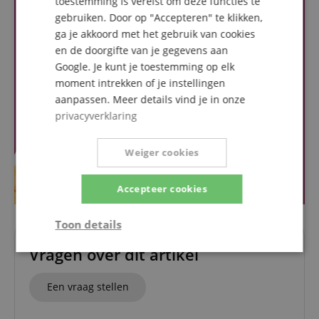
toestemming is vereist om deze functies te
gebruiken. Door op "Accepteren" te klikken,
ga je akkoord met het gebruik van cookies
en de doorgifte van je gegevens aan
Google. Je kunt je toestemming op elk
moment intrekken of je instellingen
aanpassen. Meer details vind je in onze
privacyverklaring
Weiger cookies
Accepteer cookies
Toon details
Vragen over dit artikel
Strikt
Prestatie
Gericht op
noodzakelijk
Een vraag stellen