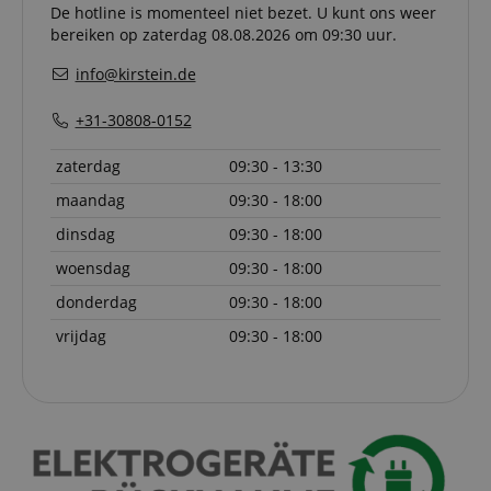
De hotline is momenteel niet bezet. U kunt ons weer
onthoud
cookieb
bereiken op zaterdag 08.08.2026 om 09:30 uur.
Cookie-S
moet cor
info@kirstein.de
werken.
session-id-apay
11 maanden
This cook
Amazon
+31-30808-0152
4 weken
used to
.amazon.com
the user
on the w
zaterdag
09:30 - 13:30
particula
relation 
maandag
09:30 - 18:00
payment 
Google Privacy Policy
ensuring
and effe
dinsdag
09:30 - 18:00
checkou
experien
woensdag
09:30 - 18:00
FPGSID
.kirstein.nl
29 minuten
This cook
donderdag
09:30 - 18:00
57 seconden
used to 
user sess
vrijdag
09:30 - 18:00
across p
requests
apay-session-set
11 maanden
This cook
Amazon.com
4 weken
by Amaz
Inc.
Session 
www.kirstein.nl
are used
server to
informat
about us