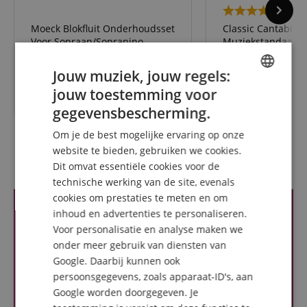
36
Moeck Blokfluit Onderhoudsset
Classic Cantabile 
Voor Sopraan/Sopranino
Muziekstandaard L
Jouw muziek, jouw regels:
RRP *
24,50
€
jouw toestemming voor
ENGLISH
22,90
€
gegevensbescherming.
GERMAN
Om je de best mogelijke ervaring op onze
DUTCH
website te bieden, gebruiken we cookies.
Recensies van klanten
Dit omvat essentiële cookies voor de
FRENCH
technische werking van de site, evenals
ITALIAN
cookies om prestaties te meten en om
inhoud en advertenties te personaliseren.
SPANISH
Voor personalisatie en analyse maken we
onder meer gebruik van diensten van
Google. Daarbij kunnen ook
persoonsgegevens, zoals apparaat-ID's, aan
Google worden doorgegeven. Je