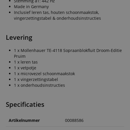
Stemming a1: 442 Hz
Made in Germany
Inclusief leren tas, houten schoonmaakstok,
vingerzettingstabel & onderhoudsinstructies
Levering
1 x Mollenhauer TE-4118 Sopraanblokfluit Droom-Editie
Pruim
1 x leren tas
1 x vetpotje
1 x microvezel schoonmaakstok
1 x vingerzettingstabel
1 x onderhoudsinstructies
Specificaties
Artikelnummer
00088586