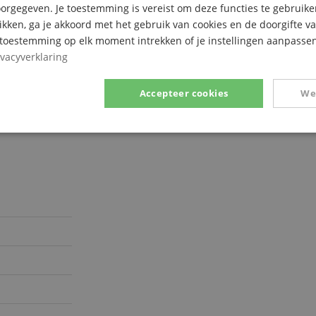
rgegeven. Je toestemming is vereist om deze functies te gebruike
likken, ga je akkoord met het gebruik van cookies en de doorgifte v
e toestemming op elk moment intrekken of je instellingen aanpassen
ivacyverklaring
Accepteer cookies
We
Prestatie
Gericht op
Functionaliteit
ikt noodzakelijk
Prestatie
Gericht op
Functionaliteit
Niet-geclassific
 cookies maken kernfunctionaliteit van de website mogelijk, zoals gebruikersaanmeldin
elijke cookies kan de website niet correct worden gebruikt.
Aanbieder /
Vervaldatum
Omschrijving
Domein