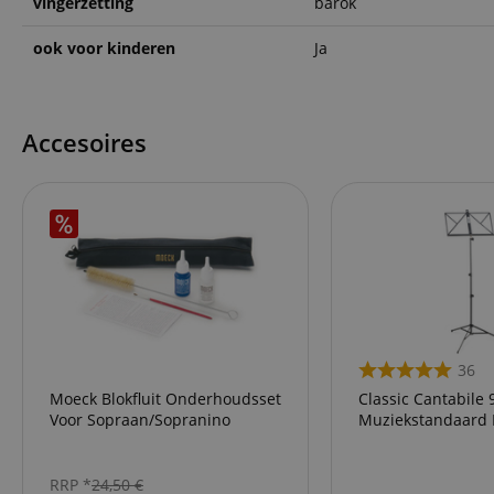
vingerzetting
barok
CookieScriptConse
ook voor kinderen
Ja
session-id-apay
Accesoires
FPGSID
apay-session-set
amazon-pay-
connectedAuth
session-token
sid_key
36
Moeck Blokfluit Onderhoudsset
Classic Cantabile 
Voor Sopraan/Sopranino
Muziekstandaard L
Naam
Naam
Naam
CrossDomainCookie
RRP *
24,50
€
Aa
Naam