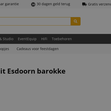
aar garantie
30 dagen geld terug
Gratis verzen
 & Studio
EventEquip
HiFi
Toebehoren
opjes
Cadeaus voor feestdagen
luit Esdoorn barokke