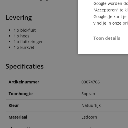
Google worden doo
"Accepteren" te k
Levering
Google. Je kunt j
vind je in onze
pr
1 x blokfluit
1 x hoes
Toon details
1 x fluitreiniger
1 x kurkvet
Strikt
noodzakelijk
Specificaties
Artikelnummer
00074766
Toonhoogte
Sopran
Str
Kleur
Natuurlijk
Strikt noodzakelijke
Zonder strikt noodzak
Materiaal
Esdoorn
Naam