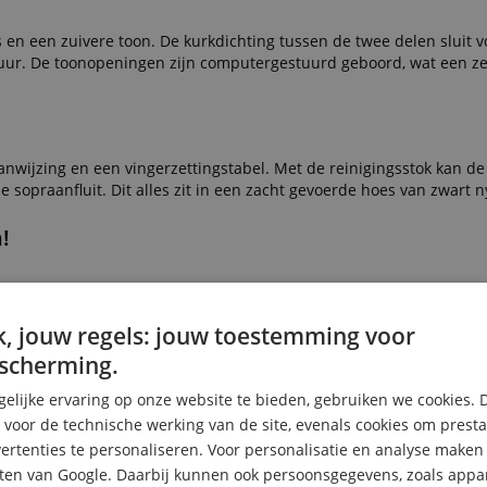
n een zuivere toon. De kurkdichting tussen de twee delen sluit v
sduur. De toonopeningen zijn computergestuurd geboord, wat een z
wijzing en een vingerzettingstabel. Met de reinigingsstok kan de f
 sopraanfluit. Dit alles zit in een zacht gevoerde hoes van zwart 
!
, jouw regels: jouw toestemming voor
scherming.
elijke ervaring op onze website te bieden, gebruiken we cookies. 
s voor de technische werking van de site, evenals cookies om prest
rtenties te personaliseren. Voor personalisatie en analyse make
ten van Google. Daarbij kunnen ook persoonsgegevens, zoals appar