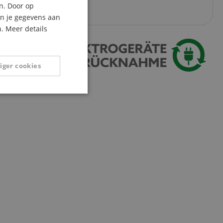
n. Door op
ITALIAN
an je gegevens aan
. Meer details
SPANISH
iger cookies
Niet-
geclassificeerd
eerd
g en accountbeheer.