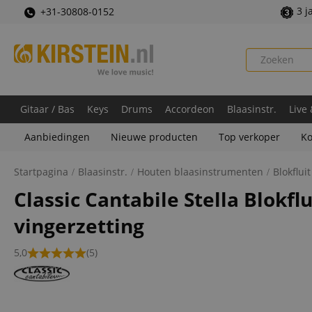
3 j
+31-30808-0152
Gitaar / Bas
Keys
Drums
Accordeon
Blaasinstr.
Live
Aanbiedingen
Nieuwe producten
Top verkoper
Ko
Startpagina
Blaasinstr.
Houten blaasinstrumenten
Blokfluit
Classic Cantabile Stella Blokf
vingerzetting
5,0
(5)