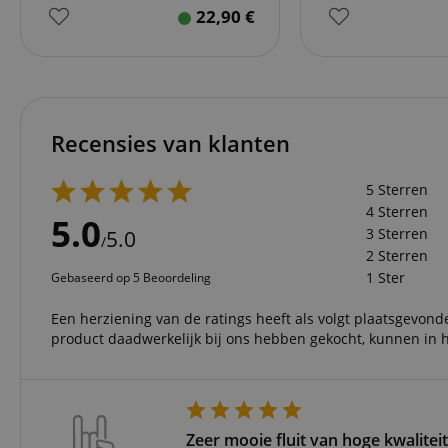
Do
22,90
€
_ga
scarab.mayAdd
sid
ww
language
FPID
.ki
test_cookie
Go
Recensies van klanten
.d
_ga_2Y66LKC5QL
scarab.profile
.ki
5 Sterren
session-id-time
4 Sterren
5.0
IDE
Go
3 Sterren
5.0
.d
/
aHistoryArticles
2 Sterren
1 Ster
Gebaseerd op 5 Beoordeling
MUID
Mi
Co
session-id
.b
Een herziening van de ratings heeft als volgt plaatsgevonde
product daadwerkelijk bij ons hebben gekocht, kunnen in h
_gcl_au
Go
.ki
_uetvid
Mi
Co
.ki
Zeer mooie fluit van hoge kwalitei
_fbp
Me