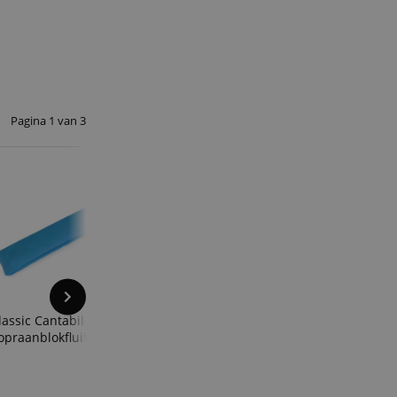
ript.com-service om
den. De
ect werken.
 on the website,
 ensuring a secure
Pagina
1
van
3
te across page
ies are used by the
vities so users can
s pages.
s used to facilitate
ely.
 user session by the
n state across page
1
lassic Cantabile Tas Voor
Classic Cantabile Wolwiss
opraanblokfluit Blauw
voor Sopraanblokfluit
Omschrijving