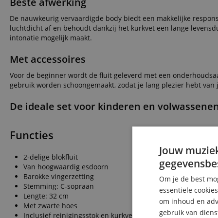
Beste afwerking
De nauwkeurig vervaardigde body biedt een makkelijke respons e
luchtdicht af en behoudt dankzij het kurkvet een lange leven
intonatie mogelijk maakt.
Met accessoires
Voor de beginner wordt de fluit geleverd met een onderhoudsaan
gebruik worden schoongemaakt, zodat je lang plezier hebt van je
De ideale set voor kinderen en volwassenen
Functies
Jouw muziek
2-delige blokfluit
gegevensbe
Van hoogwaardig esdoorn
Barokke vingerzetting
Om je de best mog
Stemming: C-sopraan
essentiële cookie
Lengte: 32 cm
om inhoud en adve
Met zwarte hoes
gebruik van diens
Inclusief reinigingsstok en kurkvet