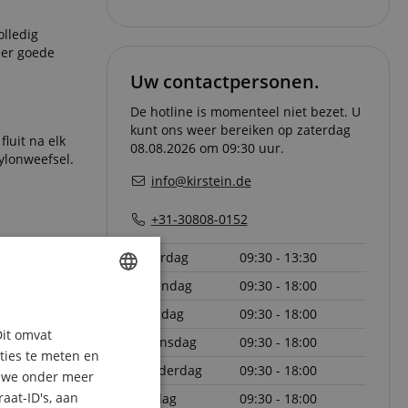
olledig
eer goede
Uw contactpersonen.
De hotline is momenteel niet bezet. U
kunt ons weer bereiken op zaterdag
luit na elk
08.08.2026 om 09:30 uur.
nylonweefsel.
info@kirstein.de
+31-30808-0152
zaterdag
09:30 - 13:30
maandag
09:30 - 18:00
ENGLISH
dinsdag
09:30 - 18:00
Dit omvat
GERMAN
woensdag
09:30 - 18:00
aties te meten en
donderdag
09:30 - 18:00
DUTCH
n we onder meer
aat-ID's, aan
vrijdag
09:30 - 18:00
FRENCH