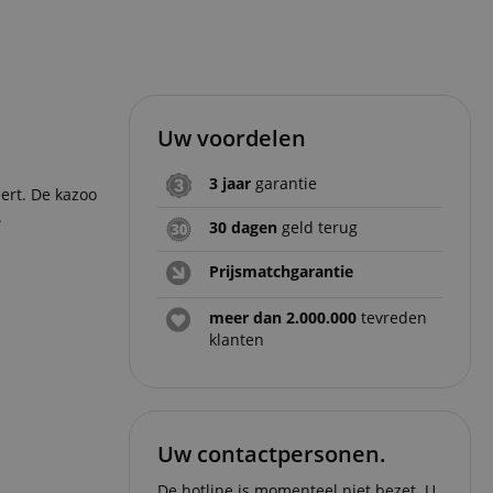
Uw voordelen
3 jaar
garantie
ert. De kazoo
.
30 dagen
geld terug
Prijsmatchgarantie
meer dan 2.000.000
tevreden
klanten
Uw contactpersonen.
De hotline is momenteel niet bezet. U