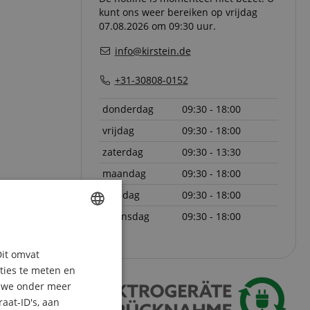
kunt ons weer bereiken op vrijdag
07.08.2026 om 09:30 uur.
info@kirstein.de
+31-30808-0152
donderdag
09:30 - 18:00
vrijdag
09:30 - 18:00
zaterdag
09:30 - 13:30
maandag
09:30 - 18:00
dinsdag
09:30 - 18:00
woensdag
09:30 - 18:00
ENGLISH
Dit omvat
GERMAN
aties te meten en
DUTCH
n we onder meer
aat-ID's, aan
FRENCH