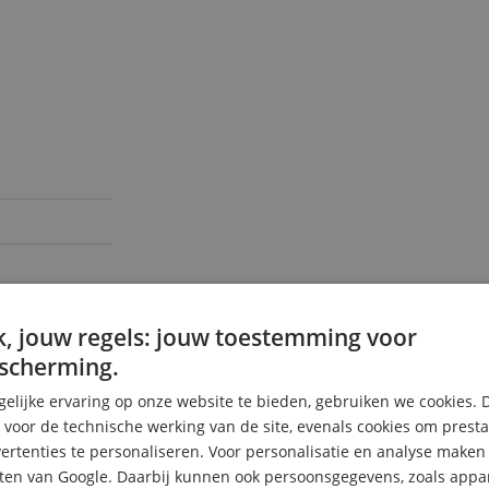
, jouw regels: jouw toestemming voor
scherming.
elijke ervaring op onze website te bieden, gebruiken we cookies. 
3
s voor de technische werking van de site, evenals cookies om prest
0
rtenties te personaliseren. Voor personalisatie en analyse make
0
ten van Google. Daarbij kunnen ook persoonsgegevens, zoals appar