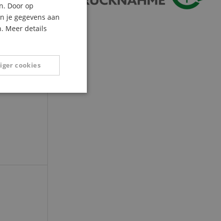
n. Door op
ITALIAN
an je gegevens aan
. Meer details
SPANISH
et
iger cookies
Niet-
geclassificeerd
eerd
g en accountbeheer.