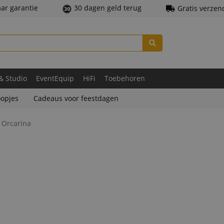
aar garantie
30 dagen geld terug
Gratis verzen
 & Studio
EventEquip
HiFi
Toebehoren
opjes
Cadeaus voor feestdagen
 Orcarina