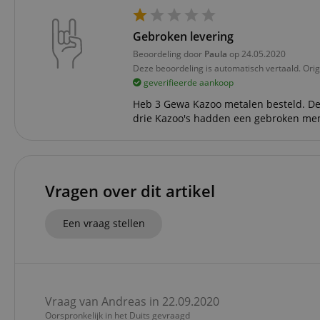
Do
_ga
scarab.mayAdd
sid
ww
Gebroken levering
Beoordeling door
Paula
op 24.05.2020
language
FPID
.ki
Deze beoordeling is automatisch vertaald. Orig
geverifieerde aankoop
test_cookie
Go
.d
Heb 3 Gewa Kazoo metalen besteld. De
_ga_2Y66LKC5QL
drie Kazoo's hadden een gebroken mem
scarab.profile
.ki
session-id-time
IDE
Go
.d
aHistoryArticles
Vragen over dit artikel
MUID
Mi
Co
session-id
.b
Een vraag stellen
_gcl_au
Go
.ki
_uetvid
Mi
Co
.ki
Vraag van Andreas in 22.09.2020
Oorspronkelijk in het Duits gevraagd
_fbp
Me