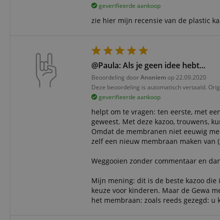
geverifieerde aankoop
CookieScriptConse
zie hier mijn recensie van de plastic k
session-id-apay
@Paula: Als je geen idee hebt...
FPGSID
Beoordeling door
Anoniem
op 22.09.2020
Deze beoordeling is automatisch vertaald. Orig
apay-session-set
geverifieerde aankoop
helpt om te vragen: ten eerste, met e
amazon-pay-
geweest. Met deze kazoo, trouwens, k
connectedAuth
Omdat de membranen niet eeuwig meeg
zelf een nieuw membraan maken van (z
session-token
Weggooien zonder commentaar en dan hi
sid_key
Mijn mening: dit is de beste kazoo die
keuze voor kinderen. Maar de Gewa met
het membraan: zoals reeds gezegd: u 
Naam
Naam
Naam
CrossDomainCookie
Aa
Naam