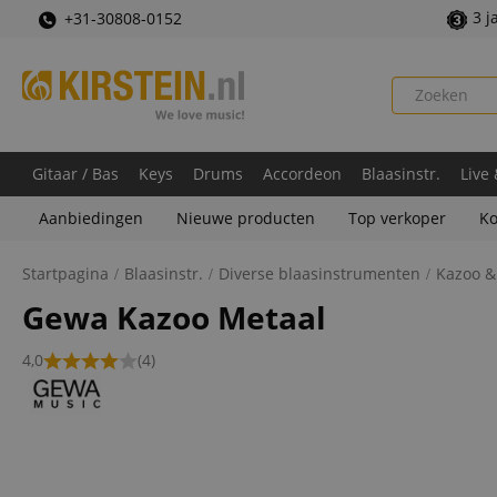
3 j
+31-30808-0152
Gitaar / Bas
Keys
Drums
Accordeon
Blaasinstr.
Live
Aanbiedingen
Nieuwe producten
Top verkoper
Ko
Startpagina
Blaasinstr.
Diverse blaasinstrumenten
Kazoo &
Gewa Kazoo Metaal
4,0
(4)