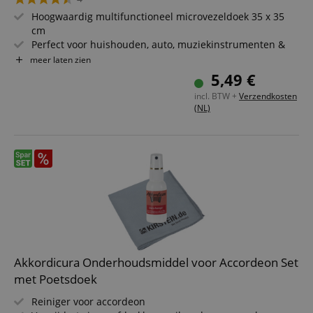
Hoogwaardig multifunctioneel microvezeldoek 35 x 35
cm
Perfect voor huishouden, auto, muziekinstrumenten &
dagelijks gebruik
meer laten zien
Zacht & glad oppervlak voor goede stofopname
5,49 €
Lage wateropname
incl. BTW +
Verzendkosten
Eenvoudig machinewasbaar
(NL)
Akkordicura Onderhoudsmiddel voor Accordeon Set
met Poetsdoek
Reiniger voor accordeon