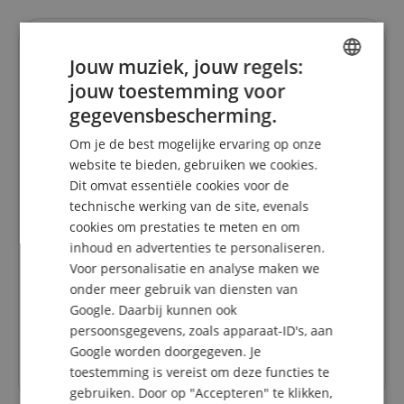
Uw contactpersonen.
Jouw muziek, jouw regels:
De hotline is momenteel niet bezet. U kunt ons weer
jouw toestemming voor
ENGLISH
bereiken op zaterdag 08.08.2026 om 09:30 uur.
gegevensbescherming.
GERMAN
info@kirstein.de
Om je de best mogelijke ervaring op onze
DUTCH
website te bieden, gebruiken we cookies.
+31-30808-0152
Dit omvat essentiële cookies voor de
FRENCH
technische werking van de site, evenals
vrijdag
09:30 - 18:00
ITALIAN
cookies om prestaties te meten en om
zaterdag
09:30 - 13:30
inhoud en advertenties te personaliseren.
SPANISH
maandag
09:30 - 18:00
Voor personalisatie en analyse maken we
onder meer gebruik van diensten van
dinsdag
09:30 - 18:00
Google. Daarbij kunnen ook
woensdag
09:30 - 18:00
persoonsgegevens, zoals apparaat-ID's, aan
donderdag
09:30 - 18:00
Google worden doorgegeven. Je
toestemming is vereist om deze functies te
gebruiken. Door op "Accepteren" te klikken,