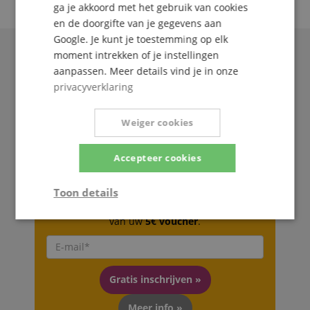
ga je akkoord met het gebruik van cookies
en de doorgifte van je gegevens aan
Google. Je kunt je toestemming op elk
moment intrekken of je instellingen
aanpassen. Meer details vind je in onze
privacyverklaring
Weiger cookies
Accepteer cookies
De Kirstein Beat!
Toon details
Schrijf u nu in op onze nieuwsbrief en verzeker u
Strikt
Prestatie
Gericht op
van uw
5€ voucher
.
noodzakelijk
Gratis inschrijven »
Functionaliteit
Niet-
geclassificeerd
Meer info »