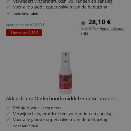
Verwijdert vingerafdrukken, vuilranden en aanslag
Voor alle gladde oppervlakken van de behuizing
Niet geschikt voor onbehandeld hout en de balg
meer laten zien
Sprayfles met royale 50 ml inhoud
28,10 €
Voordeelpakket inclusief microvezeldoek
apart gehouden
30,39
€
incl. BTW +
Verzendkosten
U bespaart
2,29 €
(NL)
Akkordicura Onderhoudsmiddel voor Accordeon
Reiniger voor accordeon
Verwijdert vingerafdrukken, vuilranden en aanslag
Voor alle gladde oppervlakken van de behuizing
Niet geschikt voor onbehandeld hout en de balg
meer laten zien