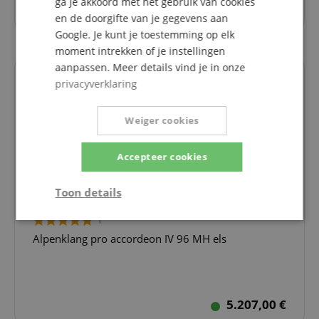
ga je akkoord met het gebruik van cookies
5.636,00 €
en de doorgifte van je gegevens aan
Google. Je kunt je toestemming op elk
moment intrekken of je instellingen
aanpassen. Meer details vind je in onze
privacyverklaring
Weiger cookies
Accepteer cookies
Toon details
1
Strikt
Prestatie
Gericht op
noodzakelijk
Alpenklang pro accordeon IV 96 MH els
Functionaliteit
Niet-
geclassificeerd
5.207,00 €