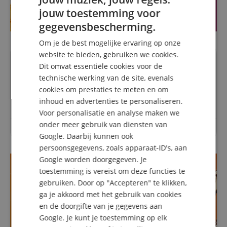
jouw toestemming voor
ENGLISH
gegevensbescherming.
GERMAN
Om je de best mogelijke ervaring op onze
DUTCH
website te bieden, gebruiken we cookies.
Vragen over dit artikel
Dit omvat essentiële cookies voor de
FRENCH
technische werking van de site, evenals
ITALIAN
cookies om prestaties te meten en om
Een vraag stellen
inhoud en advertenties te personaliseren.
SPANISH
Voor personalisatie en analyse maken we
onder meer gebruik van diensten van
Over dit artikel zijn nog geen vragen gesteld.
Google. Daarbij kunnen ook
persoonsgegevens, zoals apparaat-ID's, aan
Google worden doorgegeven. Je
toestemming is vereist om deze functies te
gebruiken. Door op "Accepteren" te klikken,
ga je akkoord met het gebruik van cookies
en de doorgifte van je gegevens aan
Google. Je kunt je toestemming op elk