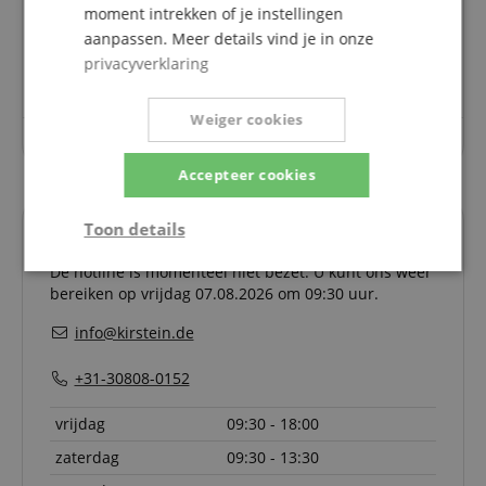
Vragen over dit artikel
moment intrekken of je instellingen
aanpassen. Meer details vind je in onze
Een vraag stellen
privacyverklaring
Weiger cookies
Over dit artikel zijn nog geen vragen gesteld.
Accepteer cookies
Toon details
Uw contactpersonen.
De hotline is momenteel niet bezet. U kunt ons weer
Strikt
Prestatie
Gericht op
noodzakelijk
bereiken op vrijdag 07.08.2026 om 09:30 uur.
info@kirstein.de
Functionaliteit
Niet-
+31-30808-0152
geclassificeerd
vrijdag
09:30 - 18:00
zaterdag
09:30 - 13:30