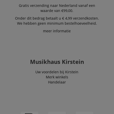
Domein
user's session
Google Universal
.kirstein.nl
Gratis verzending naar Nederland vanaf een
specifically in
Analytics, wat een
sid
www.kirstein.nl
Sessie
This is a very
relation to
waarde van €99,00.
belangrijke updat
common cooki
personalizati
is van de meer
name but wher
and shopping
algemeen
Onder dit bedrag betaalt u € 4,99 verzendkosten.
it is found as a
cart features 
gebruikte
session cookie i
We hebben geen minimum bestelhoeveelheid.
tracking items
analyseservice va
is likely to be
the user may
Google. Deze
used as for
meer informatie
add to their
cookie wordt
session state
shopping cart
gebruikt om unie
management.
gebruikers te
language
www.kirstein.nl
Sessie
Er zijn veel
onderscheiden
FPID
.kirstein.nl
1 jaar 1
verschillende
door een
maand
soorten
willekeurig
cookies die a
gegenereerd
test_cookie
15 minuten
This cookie is s
Google LLC
deze naam zij
nummer toe te
by DoubleClick
.doubleclick.net
Musikhaus Kirstein
gekoppeld, e
wijzen als klant-ID
(which is owne
een meer
Het is opgenome
by Google) to
gedetailleerd
in elk
determine if th
kijk op hoe
paginaverzoek op
Uw voordelen bij Kirstein
website visitor'
deze op een
een site en wordt
browser suppor
Merk winkels
bepaalde
gebruikt om
cookies.
website
bezoekers-, sessie
Handelaar
worden
en
scarab.profile
.kirstein.nl
11 maanden
This cookie is
gebruikt, wor
campagnegegeve
4 weken
used to track u
over het
te berekenen voo
behavior and
algemeen
de
preferences for
aanbevolen. I
analyserapporten
the purpose of
de meeste
van de site.
providing
gevallen zal h
Standaard verloo
personalized
echter
het na 2 jaar,
recommendatio
waarschijnlijk
hoewel dit kan