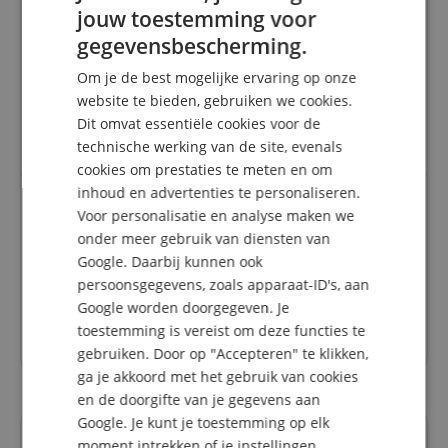
jouw toestemming voor
Variant
Kirstein Safe Box Apparatkoffer 880 x 345 x 128 mm
ENGLISH
Deze beoordeling is automatisch vertaald. Originele taal
gegevensbescherming.
geverifieerde aankoop
GERMAN
Om je de best mogelijke ervaring op onze
De prijs/prestatieverhouding van het product is
DUTCH
website te bieden, gebruiken we cookies.
geweldig. Er is ook niets aan te merken op de
Dit omvat essentiële cookies voor de
kwaliteit. Al met al een echte aanrader. De goederen
FRENCH
werden ook zeer snel geleverd.
technische werking van de site, evenals
ITALIAN
cookies om prestaties te meten en om
inhoud en advertenties te personaliseren.
SPANISH
Voor personalisatie en analyse maken we
Zeer goed
onder meer gebruik van diensten van
Beoordeling door
Burkhard
op 18.06.2024
Google. Daarbij kunnen ook
Variant
Kirstein Safe Box Apparatkoffer 880 x 345 x 128 mm
persoonsgegevens, zoals apparaat-ID's, aan
Deze beoordeling is automatisch vertaald. Originele taal
Google worden doorgegeven. Je
geverifieerde aankoop
toestemming is vereist om deze functies te
Alles ging goed.
gebruiken. Door op "Accepteren" te klikken,
ga je akkoord met het gebruik van cookies
en de doorgifte van je gegevens aan
Google. Je kunt je toestemming op elk
moment intrekken of je instellingen