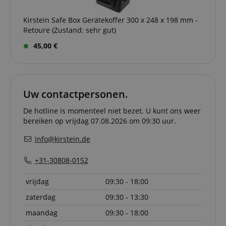
Kirstein Safe Box Gerätekoffer 300 x 248 x 198 mm -
Strikt noodzakelijk
Prestatie
Gericht op
Retoure (Zustand: sehr gut)
Functionaliteit
Niet-geclassificeerd
45,00 €
Strikt noodzakelijke cookies maken
kernfunctionaliteit van de website mogelijk, zoals
gebruikersaanmelding en accountbeheer. Zonder
strikt noodzakelijke cookies kan de website niet
correct worden gebruikt.
Uw contactpersonen.
Aanbieder /
Naam
Vervaldatum
Omschri
Domein
De hotline is momenteel niet bezet. U kunt ons weer
bereiken op vrijdag 07.08.2026 om 09:30 uur.
CookieScriptConsent
1 jaar 1
Deze coo
CookieScript
maand
wordt ge
.kirstein.nl
door de 
info@kirstein.de
Script.c
om de
cookiev
+31-30808-0152
van bezo
onthoud
cookieb
vrijdag
09:30 - 18:00
Cookie-S
moet cor
zaterdag
09:30 - 13:30
werken.
maandag
09:30 - 18:00
session-id-apay
11 maanden
This cook
Amazon
4 weken
used to
.amazon.com