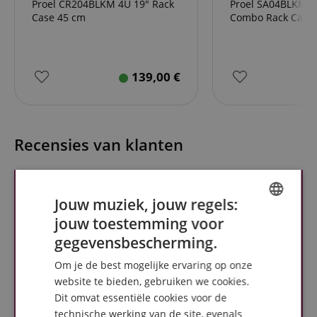
Proel CR204BLKM 4U 19" Rack
Proel SA04BLKM 4
Case 45 cm
Combo Rack Case
139,00
€
Recensies van klanten
Jouw muziek, jouw regels:
jouw toestemming voor
ENGLISH
gegevensbescherming.
GERMAN
Om je de best mogelijke ervaring op onze
DUTCH
website te bieden, gebruiken we cookies.
Dit omvat essentiële cookies voor de
FRENCH
technische werking van de site, evenals