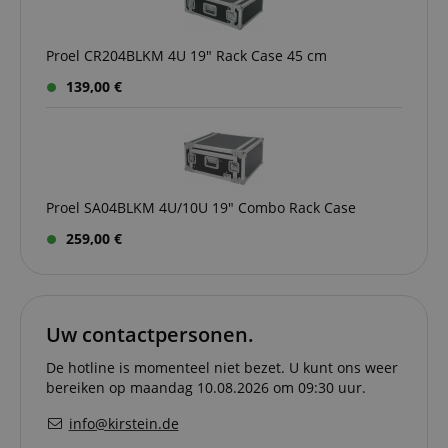
strikt noodzakelijke cookies kan de website niet
correct worden gebruikt.
Aanbieder /
Proel CR204BLKM 4U 19" Rack Case 45 cm
Naam
Vervaldatum
Omschri
Domein
139,00 €
CookieScriptConsent
1 jaar 1
Deze coo
CookieScript
maand
wordt ge
.kirstein.nl
door de 
Script.c
om de
cookiev
van bezo
onthoud
cookieb
Proel SA04BLKM 4U/10U 19" Combo Rack Case
Cookie-S
moet cor
259,00 €
werken.
session-id-apay
11 maanden
This cook
Amazon
4 weken
used to
.amazon.com
the user
on the w
Uw contactpersonen.
particula
relation 
payment 
De hotline is momenteel niet bezet. U kunt ons weer
Google Privacy Policy
ensuring
bereiken op maandag 10.08.2026 om 09:30 uur.
and effe
checkou
experien
info@kirstein.de
FPGSID
.kirstein.nl
29 minuten
This cook