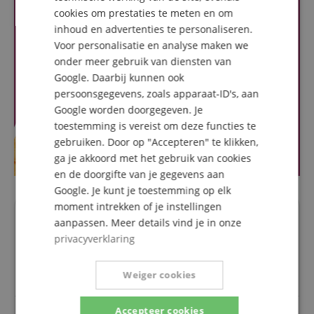
ITALIAN
cookies om prestaties te meten en om
inhoud en advertenties te personaliseren.
SPANISH
Voor personalisatie en analyse maken we
onder meer gebruik van diensten van
Google. Daarbij kunnen ook
persoonsgegevens, zoals apparaat-ID's, aan
Google worden doorgegeven. Je
toestemming is vereist om deze functies te
gebruiken. Door op "Accepteren" te klikken,
ga je akkoord met het gebruik van cookies
en de doorgifte van je gegevens aan
Google. Je kunt je toestemming op elk
moment intrekken of je instellingen
Vragen over dit artikel
aanpassen. Meer details vind je in onze
privacyverklaring
Een vraag stellen
Weiger cookies
Accepteer cookies
Over dit artikel zijn nog geen vragen gesteld.