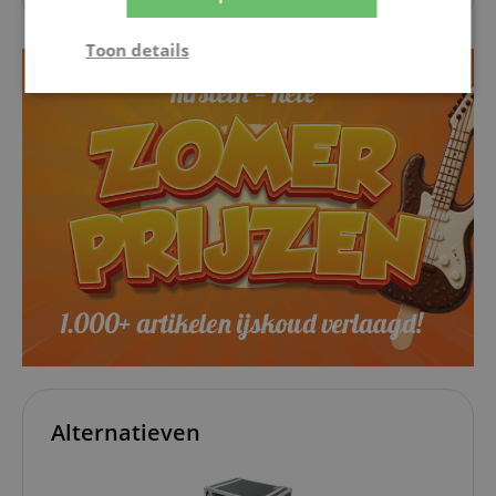
Toon details
Strikt
Prestatie
Gericht op
noodzakelijk
Functionaliteit
Niet-
geclassificeerd
Strikt noodzakelijk
Prestatie
Gericht op
Functionaliteit
Niet-geclassificeerd
Alternatieven
Strikt noodzakelijke cookies maken
kernfunctionaliteit van de website mogelijk, zoals
gebruikersaanmelding en accountbeheer. Zonder