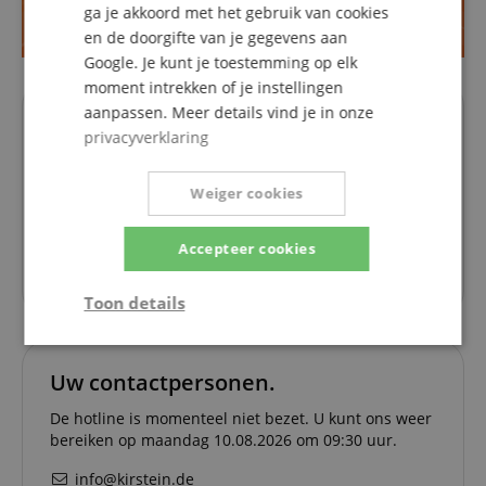
ga je akkoord met het gebruik van cookies
en de doorgifte van je gegevens aan
Google. Je kunt je toestemming op elk
moment intrekken of je instellingen
aanpassen. Meer details vind je in onze
Artikel in de set
privacyverklaring
Weiger cookies
K&M 216 Schroefdraadadapter
Accepteer cookies
6,30 €
Toon details
Strikt
Prestatie
Gericht op
noodzakelijk
Uw contactpersonen.
De hotline is momenteel niet bezet. U kunt ons weer
bereiken op maandag 10.08.2026 om 09:30 uur.
Functionaliteit
Niet-
geclassificeerd
info@kirstein.de