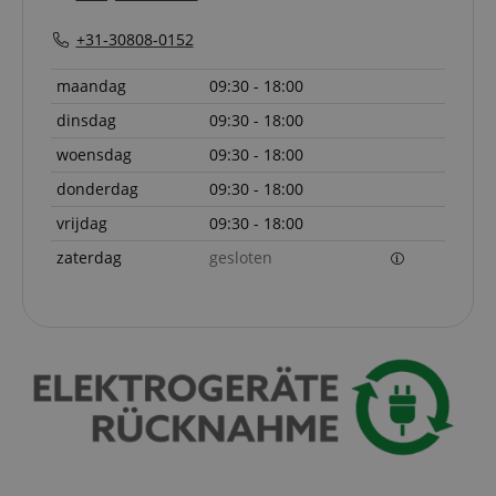
+31-30808-0152
maandag
09:30 - 18:00
dinsdag
09:30 - 18:00
Strikt noodzakelijk
Prestatie
Gericht op
woensdag
09:30 - 18:00
Functionaliteit
Niet-geclassificeerd
donderdag
09:30 - 18:00
Strikt noodzakelijke cookies maken
vrijdag
09:30 - 18:00
kernfunctionaliteit van de website mogelijk, zoals
gebruikersaanmelding en accountbeheer. Zonder
zaterdag
gesloten
strikt noodzakelijke cookies kan de website niet
correct worden gebruikt.
Aanbieder /
Naam
Vervaldatum
Omschri
Domein
CookieScriptConsent
1 jaar 1
Deze coo
CookieScript
maand
wordt ge
.kirstein.nl
door de 
Script.c
om de
cookiev
van bezo
onthoud
cookieb