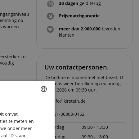
30 dagen
geld terug
 ingangsniveau
Prijsmatchgarantie
stemming op
os worden
meer dan 2.000.000
tevreden
klanten
ersterkers of
nvoudig
Uw contactpersonen.
De hotline is momenteel niet bezet. U
kunt ons weer bereiken op maandag
10.08.2026 om 09:30 uur.
Universal
/O ben je
info@kirstein.de
ENGLISH
Dit omvat
+31-30808-0152
GERMAN
aties te meten en
DUTCH
zaterdag
09:30 - 13:30
n we onder meer
-ingangen
lijk uit. Het
aat-ID's, aan
maandag
09:30 - 18:00
FRENCH