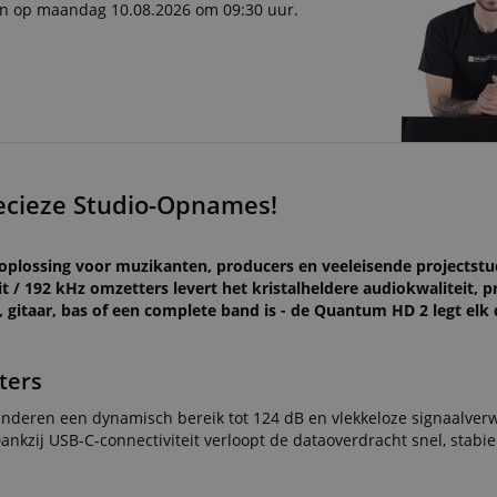
ken op maandag 10.08.2026 om 09:30 uur.
recieze Studio-Opnames!
plossing voor muzikanten, producers en veeleisende projectstud
 / 192 kHz omzetters levert het kristalheldere audiokwaliteit, p
 gitaar, bas of een complete band is - de Quantum HD 2 legt elk 
ters
deren een dynamisch bereik tot 124 dB en vlekkeloze signaalverw
ankzij USB-C-connectiviteit verloopt de dataoverdracht snel, stabi