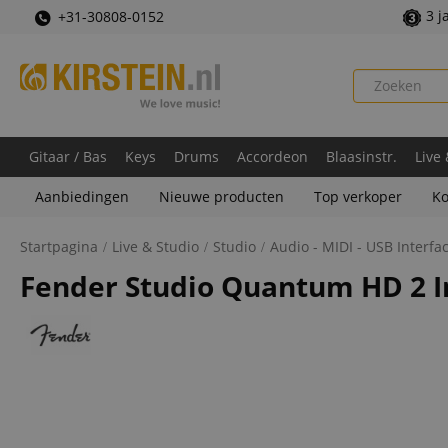
3 j
+31-30808-0152
Gitaar / Bas
Keys
Drums
Accordeon
Blaasinstr.
Live
Aanbiedingen
Nieuwe producten
Top verkoper
Ko
Startpagina
Live & Studio
Studio
Audio - MIDI - USB Interfa
Fender Studio Quantum HD 2 I