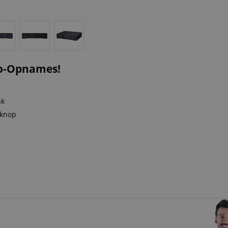
io-Opnames!
nk
 knop