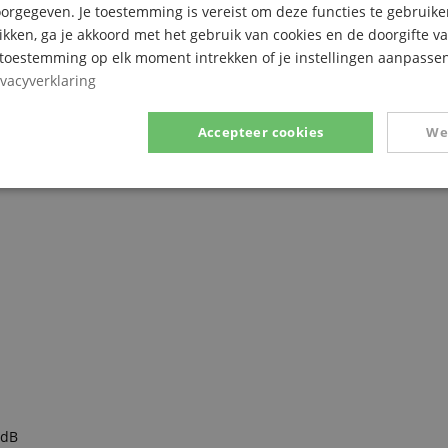
n is geschikt voor het Europese spanningsgebied van 230 V.
rgegeven. Je toestemming is vereist om deze functies te gebruike
likken, ga je akkoord met het gebruik van cookies en de doorgifte v
e - Met De Fender Quantum HD 2!
e toestemming op elk moment intrekken of je instellingen aanpassen
ivacyverklaring
Accepteer cookies
We
Prestatie
Gericht op
Functionaliteit
ikt noodzakelijk
Prestatie
Gericht op
Functionaliteit
Niet-geclassific
 cookies maken kernfunctionaliteit van de website mogelijk, zoals gebruikersaanmeldin
elijke cookies kan de website niet correct worden gebruikt.
Aanbieder /
 dB
Vervaldatum
Omschrijving
Domein