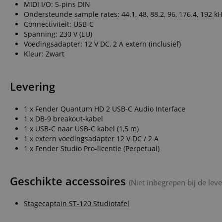
MIDI I/O: 5-pins DIN
Ondersteunde sample rates: 44.1, 48, 88.2, 96, 176.4, 192 k
CookieScriptConse
Connectiviteit: USB-C
Spanning: 230 V (EU)
session-id-apay
Voedingsadapter: 12 V DC, 2 A extern (inclusief)
Kleur: Zwart
FPGSID
Levering
apay-session-set
1 x Fender Quantum HD 2 USB-C Audio Interface
1 x DB-9 breakout-kabel
amazon-pay-
1 x USB-C naar USB-C kabel (1,5 m)
connectedAuth
1 x extern voedingsadapter 12 V DC / 2 A
session-token
1 x Fender Studio Pro-licentie (Perpetual)
sid_key
Geschikte accessoires
(Niet inbegrepen bij de leve
Naam
Stagecaptain ST-120 Studiotafel
Naam
Naam
CrossDomainCookie
Aa
Naam