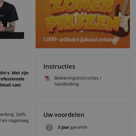
Instructies
io's. Met zijn
Bedieningsinstructies /
rofessionele
handleiding
detail vast
Uw voordelen
erking. Zelfs
el en nagenoeg
3 jaar
garantie