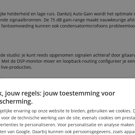
 helderheid en lage ruis. Dankzij Auto Gain wordt het optimale
elende signaalbronnen. De 75 dB gain-range maakt nauwkeurige af
 V fantoomvoeding kunnen ook condensatormicrofoons probleemlo
 studio: je kunt reeds opgenomen signalen achteraf door gitaarv
n. Met de DSP-monitor-mixer en loopback-routing configureer je ee
live-producties.
tie
 en monitoring bedien je comfortabel via Fender Studio Pro of de 
, jouw regels: jouw toestemming voor
tegratie in je digitale studio. Met tot 16 ADAT-kanalen en S/PDIF I
scherming.
dingen.
elijke ervaring op onze website te bieden, gebruiken we cookies. 
ng
s voor de technische werking van de site, evenals cookies om prest
rtenties te personaliseren. Voor personalisatie en analyse make
dagelijks studiogebruik. Aan de voorzijde geplaatste instrument
 het DB-9 breakout-kabel breiden de aansluitmogelijkheden aanzien
ten van Google. Daarbij kunnen ook persoonsgegevens, zoals appar