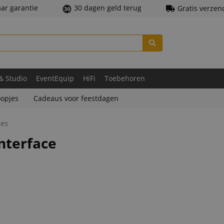
aar garantie
30 dagen geld terug
Gratis verzen
 & Studio
EventEquip
HiFi
Toebehoren
opjes
Cadeaus voor feestdagen
ces
nterface