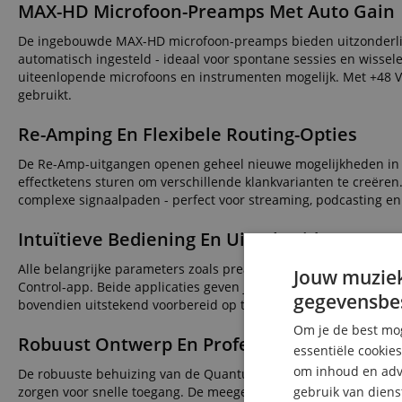
MAX-HD Microfoon-Preamps Met Auto Gain
De ingebouwde MAX-HD microfoon-preamps bieden uitzonderlijke
automatisch ingesteld - ideaal voor spontane sessies en wiss
uiteenlopende microfoons en instrumenten mogelijk. Met +48
gebruikt.
Re-Amping En Flexibele Routing-Opties
De Re-Amp-uitgangen openen geheel nieuwe mogelijkheden in de
effectketens sturen om verschillende klankvarianten te creëre
complexe signaalpaden - perfect voor streaming, podcasting en 
Intuïtieve Bediening En Uitgebreide Integra
Alle belangrijke parameters zoals preamp-gain, fantoomvoeding
Jouw muziek
Control-app. Beide applicaties geven je maximale overzicht en in
gegevensbe
bovendien uitstekend voorbereid op toekomstige studio-uitbrei
Om je de best mog
Robuust Ontwerp En Professionele Uitvoeri
essentiële cookie
om inhoud en adve
De robuuste behuizing van de Quantum HD 2 is ontworpen voor 
zorgen voor snelle toegang. De meegeleverde USB-C-kabelset en
gebruik van diens