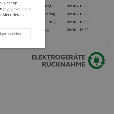
n. Door op
dinsdag
09:30 - 18:00
ITALIAN
an je gegevens aan
woensdag
09:30 - 18:00
. Meer details
SPANISH
donderdag
09:30 - 18:00
vrijdag
09:30 - 18:00
iger cookies
Niet-
geclassificeerd
eerd
g en accountbeheer.