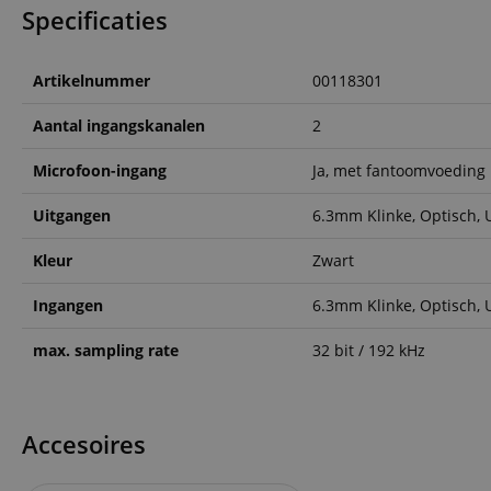
Do
Specificaties
_ga
scarab.mayAdd
sid
ww
Artikelnummer
00118301
language
FPID
.ki
Aantal ingangskanalen
2
test_cookie
Go
.d
_ga_2Y66LKC5QL
Microfoon-ingang
Ja, met fantoomvoeding
scarab.profile
.ki
session-id-time
Uitgangen
6.3mm Klinke, Optisch, 
IDE
Go
Kleur
Zwart
.d
aHistoryArticles
Ingangen
6.3mm Klinke, Optisch, 
MUID
Mi
Co
session-id
.b
max. sampling rate
32 bit / 192 kHz
_gcl_au
Go
.ki
_uetvid
Mi
Accesoires
Co
.ki
_fbp
Me