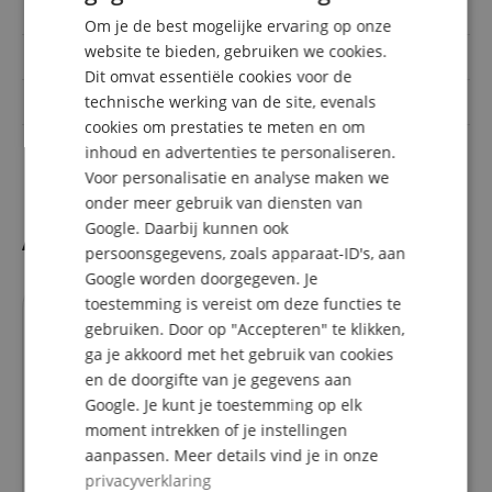
GERMAN
Uitgangen
6.3mm Klinke, USB
Om je de best mogelijke ervaring op onze
DUTCH
website te bieden, gebruiken we cookies.
Kleur
Zwart
Dit omvat essentiële cookies voor de
FRENCH
technische werking van de site, evenals
Ingangen
6.3mm Klinke, XLR
ITALIAN
cookies om prestaties te meten en om
max. sampling rate
24 bit / 192 kHz
inhoud en advertenties te personaliseren.
SPANISH
Voor personalisatie en analyse maken we
onder meer gebruik van diensten van
Google. Daarbij kunnen ook
Accesoires
persoonsgegevens, zoals apparaat-ID's, aan
Google worden doorgegeven. Je
toestemming is vereist om deze functies te
past precies
gebruiken. Door op "Accepteren" te klikken,
ga je akkoord met het gebruik van cookies
en de doorgifte van je gegevens aan
Google. Je kunt je toestemming op elk
moment intrekken of je instellingen
aanpassen. Meer details vind je in onze
10
privacyverklaring