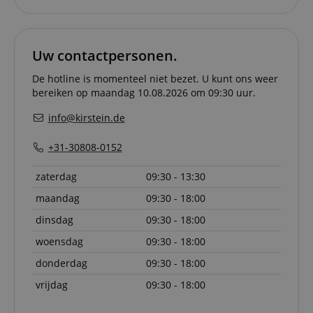
transact
securely.
session-token
11 maanden
This cook
Amazon
4 weken
used to 
.amazon.com
Uw contactpersonen.
an anon
user ses
the serve
De hotline is momenteel niet bezet. U kunt ons weer
bereiken op maandag 10.08.2026 om 09:30 uur.
sid_key
www.kirstein.nl
Sessie
This cook
used for
info@kirstein.de
maintain
session 
across p
+31-30808-0152
requests
zaterdag
09:30 - 13:30
maandag
09:30 - 18:00
Naam
Aanbieder /
Aanbieder / Domein
V
Naam
Vervaldatum
Omschrijving
dinsdag
09:30 - 18:00
Domein
Aanbieder
Naam
Vervaldatum
Omschrijving
CrossDomainCookieScriptConsent_389
.crossdomain.cookie-
/ Domein
woensdag
09:30 - 18:00
script.com
scarab.mayAdd
Sessie
This cookie is
Emarsys
used to
.kirstein.nl
_ga
1 jaar 1
Deze cookienaam
Google
Aanbieder /
Naam
Vervaldatum
Omschrijving
manage the
donderdag
09:30 - 18:00
maand
is gekoppeld aan
LLC
Domein
user's session
Google Universal
.kirstein.nl
specifically in
Analytics, wat een
vrijdag
09:30 - 18:00
sid
www.kirstein.nl
Sessie
This is a very
relation to
belangrijke updat
common cooki
personalizati
is van de meer
name but wher
and shopping
algemeen