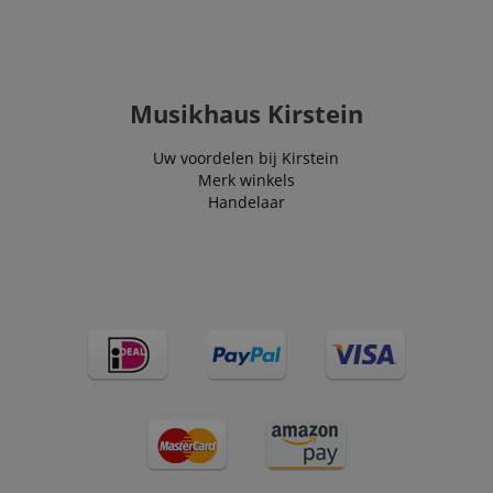
FPLC
.kirstein.nl
20 uur
scarab.visitor
Emarsys
11 maanden
This cookie is
.kirstein.nl
4 weken
used to track
visitors for the
Musikhaus Kirstein
purpose of
delivering
personalized
product
Uw voordelen bij Kirstein
recommendatio
Merk winkels
and advertising
Handelaar