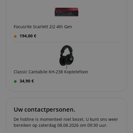
amazon-pay-
Sessie
This cook
Amazon
connectedAuth
associat
www.kirstein.nl
Amazon 
is used t
facilitate
Focusrite Scarlett 2i2 4th Gen
authenti
and pay
transact
194,00 €
securely.
session-token
11 maanden
This cook
Amazon
4 weken
used to 
.amazon.com
an anon
user ses
the serve
Classic Cantabile KH-238 Koptelefoon
sid_key
www.kirstein.nl
Sessie
This cook
used for
34,90 €
maintain
session 
across p
requests
Uw contactpersonen.
De hotline is momenteel niet bezet. U kunt ons weer
Naam
Aanbieder /
Aanbieder / Domein
V
Naam
Vervaldatum
Omschrijving
bereiken op zaterdag 08.08.2026 om 09:30 uur.
Domein
Aanbieder
Naam
Vervaldatum
Omschrijving
CrossDomainCookieScriptConsent_389
.crossdomain.cookie-
/ Domein