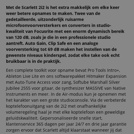
Met de Scarlett 2i2 is het extra makkelijk om elke keer
weer betere opnames te maken. Twee van de
gedetailleerde, uitzonderlijk ruisarme
microfoonvoorversterkers en converters in studio-
kwaliteit van Focusrite met een enorm dynamisch bereik
van 120 dB, zoals je die in een professionele studio
aantreft. Auto Gain, Clip Safe en een analoge
voorversterking tot 69 dB maken het instellen van de
gewenste niveaus kinderspel, zodat elke take ook echt
bruikbaar is in de praktijk.
Een complete toolkit voor opname bevat Pro Tools Intro+,
Ableton Live Lite en ons softwarepakket Hitmaker Expansion
met Auto-Tune Access voor zang, Softube Marshall Silver
Jubilee 2555 voor gitaar, de synthesizer MASSIVE van Native
Instruments en meer. In de Air-modus kun je opnemen met
het karakter van een grote studioconsole. Via de verbeterde
koptelefoonuitgang van de 2i2 met onafhankelijke
volumeregeling haal je met elke koptelefoon een geweldige
geluidskwaliteit. Gepersonaliseerde snelle start,
klantenservice 365 dagen per jaar 24/7 en drie jaar garantie
zorgen ervoor dat Scarlett altijd klaarstaat wanneer jij dat