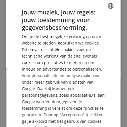
1 x Classic Cantabile KH-238 koptelefoon
Jouw muziek, jouw regels:
jouw toestemming voor
Specificaties
ENGLISH
gegevensbescherming.
GERMAN
Om je de best mogelijke ervaring op onze
Artikelnummer
00098651
DUTCH
website te bieden, gebruiken we cookies.
Kleur
Rot
Dit omvat essentiële cookies voor de
FRENCH
technische werking van de site, evenals
ITALIAN
cookies om prestaties te meten en om
Recensies van klanten
inhoud en advertenties te personaliseren.
SPANISH
Voor personalisatie en analyse maken we
onder meer gebruik van diensten van
Google. Daarbij kunnen ook
persoonsgegevens, zoals apparaat-ID's, aan
Google worden doorgegeven. Je
toestemming is vereist om deze functies te
gebruiken. Door op "Accepteren" te klikken,
ga je akkoord met het gebruik van cookies