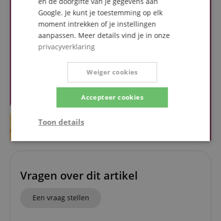
en de doorgifte van je gegevens aan
Google. Je kunt je toestemming op elk
moment intrekken of je instellingen
aanpassen. Meer details vind je in onze
privacyverklaring
Weiger cookies
Accepteer cookies
Toon details
Strikt
Prestatie
Gericht op
noodzakelijk
Vragen over dit artikel
Functionaliteit
Niet-
geclassificeerd
Een vraag stellen