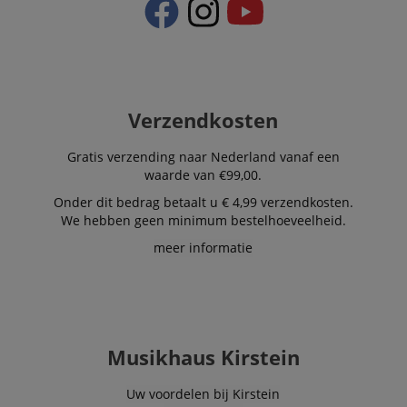
_uetsid
1 dag
This cookie is
Microsoft
used by Bing to
Corporation
determine wha
.kirstein.nl
ads should be
shown that ma
be relevant to 
end user perus
the site.
Verzendkosten
FPLC
.kirstein.nl
20 uur
scarab.visitor
Emarsys
11 maanden
This cookie is
Gratis verzending naar Nederland vanaf een
.kirstein.nl
4 weken
used to track
waarde van €99,00.
visitors for the
purpose of
delivering
Onder dit bedrag betaalt u € 4,99 verzendkosten.
personalized
We hebben geen minimum bestelhoeveelheid.
product
recommendatio
meer informatie
and advertising
Musikhaus Kirstein
Uw voordelen bij Kirstein