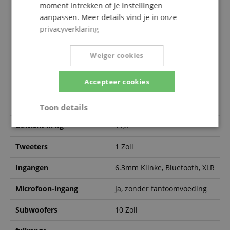
moment intrekken of je instellingen
Artikelnummer
00073043
aanpassen. Meer details vind je in onze
privacyverklaring
Kleur
Zwart
Power RMS (Watt)
800
Weiger cookies
Luidsprekers
-
Accepteer cookies
middenbereik
Uitgangen
XLR
Toon details
Gewicht in kg
11,5
Strikt
Prestatie
Gericht op
noodzakelijk
Tweeters
1 Zoll
Ingangen
6.3mm Klinke, Bluetooth, XLR
Functionaliteit
Niet-
geclassificeerd
Microfoon-ingang
Ja, zonder fantoomvoeding
Subwoofers
10 Zoll