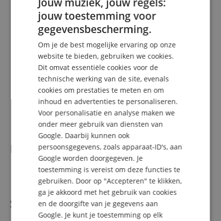
Jouw muziek, jouw regels:
Bluetooth®: 5.0
jouw toestemming voor
Delay: 0-10 meter
ENGLISH
gegevensbescherming.
Opstelhoek: 35°
GERMAN
Standaardflens: TiltUnit 0°/7,5°
Om je de best mogelijke ervaring op onze
Vliegpunten: 3x M10
DUTCH
website te bieden, gebruiken we cookies.
Handgrepen: 1, SingleGrip
Behuizing: kunststof
Dit omvat essentiële cookies voor de
FRENCH
Behuizingsoppervlak: zwart
technische werking van de site, evenals
ITALIAN
Frontrooster: metalen rooster met zwarte akoestische
cookies om prestaties te meten en om
schuimstof erachter
inhoud en advertenties te personaliseren.
SPANISH
Afmetingen (B x H x D): 31 x 53,5 x 30 cm
Voor personalisatie en analyse maken we
Gewicht: 11,5 kg
onder meer gebruik van diensten van
Google. Daarbij kunnen ook
Levering
persoonsgegevens, zoals apparaat-ID's, aan
Google worden doorgegeven. Je
toestemming is vereist om deze functies te
1 x HK Audio Sonar 110 Xi actieve luidspreker
gebruiken. Door op "Accepteren" te klikken,
ga je akkoord met het gebruik van cookies
Specificaties
en de doorgifte van je gegevens aan
Google. Je kunt je toestemming op elk