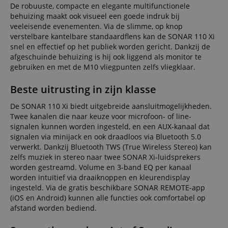
De robuuste, compacte en elegante multifunctionele
behuizing maakt ook visueel een goede indruk bij
veeleisende evenementen. Via de slimme, op knop
verstelbare kantelbare standaardflens kan de SONAR 110 Xi
snel en effectief op het publiek worden gericht. Dankzij de
afgeschuinde behuizing is hij ook liggend als monitor te
gebruiken en met de M10 vliegpunten zelfs vliegklaar.
Beste uitrusting in zijn klasse
De SONAR 110 Xi biedt uitgebreide aansluitmogelijkheden.
Twee kanalen die naar keuze voor microfoon- of line-
signalen kunnen worden ingesteld, en een AUX-kanaal dat
signalen via minijack en ook draadloos via Bluetooth 5.0
verwerkt. Dankzij Bluetooth TWS (True Wireless Stereo) kan
zelfs muziek in stereo naar twee SONAR Xi-luidsprekers
worden gestreamd. Volume en 3-band EQ per kanaal
worden intuïtief via draaiknoppen en kleurendisplay
ingesteld. Via de gratis beschikbare SONAR REMOTE-app
(iOS en Android) kunnen alle functies ook comfortabel op
afstand worden bediend.