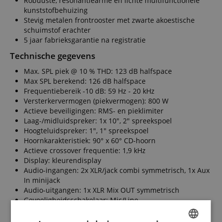
Robuuste, resonantiearme en lichte multifunctionele
kunststofbehuizing
Stevig metalen frontrooster met zwarte akoestische
schuimstof erachter
5 jaar fabrieksgarantie na registratie
Technische gegevens
Max. SPL piek @ 10 % THD: 123 dB halfspace
Max SPL berekend: 126 dB halfspace
Frequentiebereik -10 dB: 59 Hz - 20 kHz
Versterkervermogen (piekvermogen): 800 W
Actieve beveiligingen: RMS- en pieklimiter
Laag-/midluidspreker: 1x 10", 2" spreekspoel
Hoogteluidspreker: 1", 1" spreekspoel
Hoornkarakteristiek: 90° x 60° CD-hoorn
Actieve crossover frequentie: 1,9 kHz
Display: kleurendisplay
Audio-ingangen: 2x XLR/jack combi symmetrisch, 1x Aux
In minijack
Audio-uitgangen: 1x XLR Mix OUT symmetrisch
Gevoeligheidsschakelaar: Mic/Line
Sound-modi: Live/DJ/Monitor
Setup-modi: externe sub