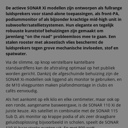
De actieve SONAR Xi modellen zijn ontworpen als fullrange
luidsprekers voor stand-alone toepassingen, als front-PA,
podiummonitor of als bijzonder krachtige mid-high unit in
subwoofer/satellietsystemen. Hun elegante en tegelijk
robuuste kunststof behuizingen zijn gemaakt om
jarenlang "on the road" probleemloos mee te gaan. Een
stalen rooster met akoestisch vlies beschermt de
luidsprekers tegen grove mechanische invloeden, stof en
spatwater.
Via de slimme, op knop verstelbare kantelbare
standaardflens kan de afstraling optimaal op het publiek
worden gericht. Dankzij de afgeschuinde behuizing zijn de
SONAR Xi-modellen ook liggend als monitor te gebruiken, en
de M10 vliegpunten maken plafondmontage in clubs en
cafés eenvoudig.
Als het aankomt op elk kilo en elke centimeter, maar ook op
een ronde, aangename basweergave, is de SONAR 110 Xi de
juiste keuze. Als satelliet in combinatie met de SONAR 115
Sub D, als monitor op krappe podia of als zeer draagbare
geluidsoplossing bijvoorbeeld in scholen, speelt de SONAR
110 Xi haar sterke punten uit. En met 800 watt