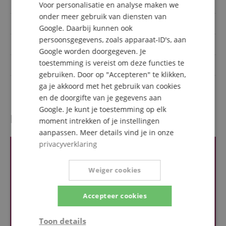
Ontwerp
voor statief
Voor personalisatie en analyse maken we
onder meer gebruik van diensten van
Aantal ingangskanalen
1
Google. Daarbij kunnen ook
persoonsgegevens, zoals apparaat-ID's, aan
Microfoon-ingang
Ja, mit Phantomspeisung
Google worden doorgegeven. Je
toestemming is vereist om deze functies te
max. sampling rate
24 bit / 48.0 kHz
gebruiken. Door op "Accepteren" te klikken,
Voordelige set met
Zender
ga je akkoord met het gebruik van cookies
en de doorgifte van je gegevens aan
Google. Je kunt je toestemming op elk
Recensies van klanten
moment intrekken of je instellingen
aanpassen. Meer details vind je in onze
privacyverklaring
Weiger cookies
Accepteer cookies
Toon details