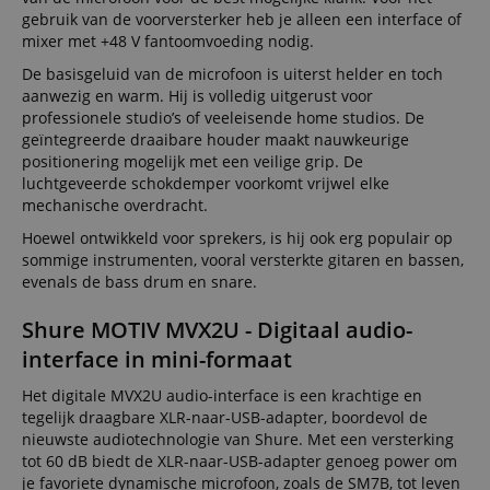
gebruik van de voorversterker heb je alleen een interface of
mixer met +48 V fantoomvoeding nodig.
De basisgeluid van de microfoon is uiterst helder en toch
aanwezig en warm. Hij is volledig uitgerust voor
professionele studio’s of veeleisende home studios. De
geïntegreerde draaibare houder maakt nauwkeurige
positionering mogelijk met een veilige grip. De
luchtgeveerde schokdemper voorkomt vrijwel elke
mechanische overdracht.
Hoewel ontwikkeld voor sprekers, is hij ook erg populair op
sommige instrumenten, vooral versterkte gitaren en bassen,
evenals de bass drum en snare.
Shure MOTIV MVX2U - Digitaal audio-
interface in mini-formaat
Het digitale MVX2U audio-interface is een krachtige en
tegelijk draagbare XLR-naar-USB-adapter, boordevol de
nieuwste audiotechnologie van Shure. Met een versterking
tot 60 dB biedt de XLR-naar-USB-adapter genoeg power om
je favoriete dynamische microfoon, zoals de SM7B, tot leven