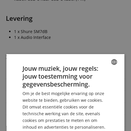
Levering
1 x Shure SM7dB
1 x Audio Interface
Specificaties
Jouw muziek, jouw regels:
Artikelnummer
00106558
jouw toestemming voor
ENGLISH
gegevensbescherming.
Kleur
Schwarz
GERMAN
Om je de best mogelijke ervaring op onze
Uitgangen
3.5mm Stereo-Klinke, USB
DUTCH
website te bieden, gebruiken we cookies.
Dit omvat essentiële cookies voor de
FRENCH
Type
Dynamisch
technische werking van de site, evenals
ITALIAN
cookies om prestaties te meten en om
Ingangen
XLR
inhoud en advertenties te personaliseren.
SPANISH