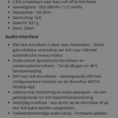
2 EQ-schakelaars voor bass roll-off & mid boost
Gevoeligheid: -59,0 dBV/Pa / 1,12 mV/Pa
Impedantie: 150 Ohm
Aansluiting: XLR
Gewicht: 837 g
Kleur: Zwart
Audio Interface
Elke XLR-microfoon is klaar voor livestreams - Direct
gebruiksklare verbinding van XLR naar USB met
automatische niveau-modus
Ondersteunt dynamische microfoons en
condensatormicrofoons - Tot 60 dB gain en 48 V
fantoomvoeding
DSP voor XLR-microfoons - Geïntegreerde DSP met
configureerbare functies via de ShurePlus MOTIV
Desktop App
Latency-vrije monitoring en audio-weergave - via een
geïntegreerde 3,5 mm koptelefoonaansluiting
Veelzijdig inzetbaar - kan direct op de microfoon of op
een XLR-kabel worden aangesloten.
Toekomstbestendige audio-setup - Firmware-updates