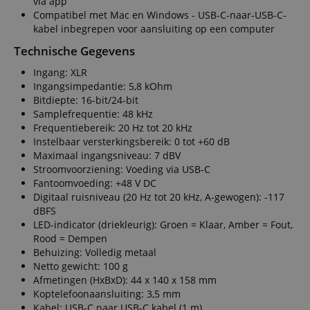
via app
Compatibel met Mac en Windows - USB-C-naar-USB-C-
kabel inbegrepen voor aansluiting op een computer
Technische Gegevens
Ingang: XLR
Ingangsimpedantie: 5,8 kOhm
Bitdiepte: 16-bit/24-bit
Samplefrequentie: 48 kHz
Frequentiebereik: 20 Hz tot 20 kHz
Instelbaar versterkingsbereik: 0 tot +60 dB
Maximaal ingangsniveau: 7 dBV
Stroomvoorziening: Voeding via USB-C
Fantoomvoeding: +48 V DC
Digitaal ruisniveau (20 Hz tot 20 kHz, A-gewogen): -117
dBFS
LED-indicator (driekleurig): Groen = Klaar, Amber = Fout,
Rood = Dempen
Behuizing: Volledig metaal
Netto gewicht: 100 g
Afmetingen (HxBxD): 44 x 140 x 158 mm
Koptelefoonaansluiting: 3,5 mm
Kabel: USB-C naar USB-C kabel (1 m)