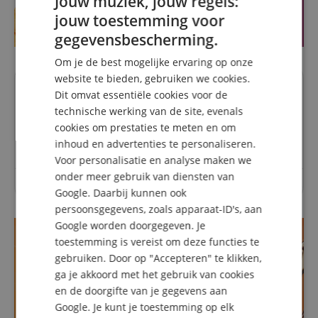
Jouw muziek, jouw regels:
jouw toestemming voor
ENGLISH
gegevensbescherming.
GERMAN
Om je de best mogelijke ervaring op onze
DUTCH
website te bieden, gebruiken we cookies.
Vragen over dit artikel
Dit omvat essentiële cookies voor de
FRENCH
technische werking van de site, evenals
ITALIAN
cookies om prestaties te meten en om
Een vraag stellen
inhoud en advertenties te personaliseren.
SPANISH
Voor personalisatie en analyse maken we
onder meer gebruik van diensten van
Over dit artikel zijn nog geen vragen gesteld.
Google. Daarbij kunnen ook
persoonsgegevens, zoals apparaat-ID's, aan
Google worden doorgegeven. Je
toestemming is vereist om deze functies te
gebruiken. Door op "Accepteren" te klikken,
ga je akkoord met het gebruik van cookies
en de doorgifte van je gegevens aan
Google. Je kunt je toestemming op elk