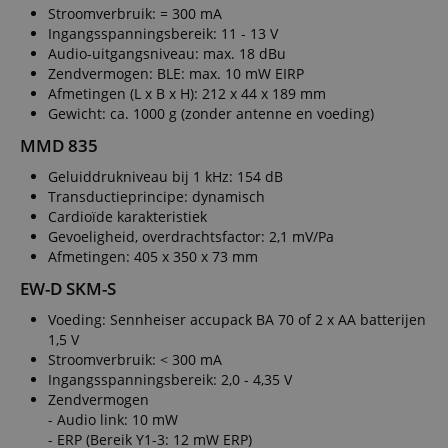
Stroomverbruik: = 300 mA
Ingangsspanningsbereik: 11 - 13 V
Audio-uitgangsniveau: max. 18 dBu
Zendvermogen: BLE: max. 10 mW EIRP
Afmetingen (L x B x H): 212 x 44 x 189 mm
Gewicht: ca. 1000 g (zonder antenne en voeding)
MMD 835
Geluiddrukniveau bij 1 kHz: 154 dB
Transductieprincipe: dynamisch
Cardioïde karakteristiek
Gevoeligheid, overdrachtsfactor: 2,1 mV/Pa
Afmetingen: 405 x 350 x 73 mm
EW-D SKM-S
Voeding: Sennheiser accupack BA 70 of 2 x AA batterijen
1,5 V
Stroomverbruik: < 300 mA
Ingangsspanningsbereik: 2,0 - 4,35 V
Zendvermogen
- Audio link: 10 mW
- ERP (Bereik Y1-3: 12 mW ERP)