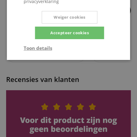
privacyverklaring
Weiger cookies
Sennheiser EW-D EM
Sennheiser EW-D 
Kleurcoderingsset Ontvanger
Accepteer cookies
Toon details
19,00
€
Strikt
Prestatie
Gericht op
noodzakelijk
Recensies van klanten
Functionaliteit
Niet-
geclassificeerd