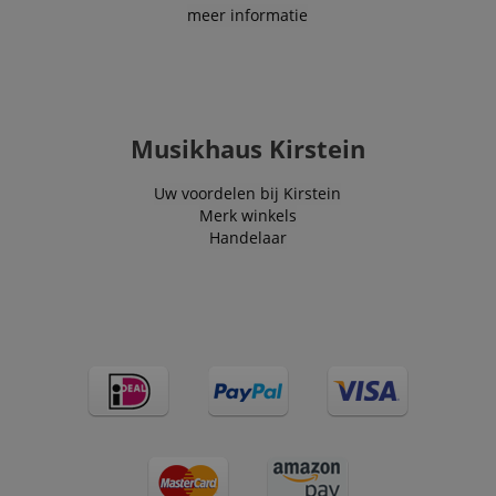
end user perus
meer informatie
the site.
FPLC
.kirstein.nl
20 uur
scarab.visitor
Emarsys
11 maanden
This cookie is
.kirstein.nl
4 weken
used to track
visitors for the
purpose of
Musikhaus Kirstein
delivering
personalized
product
recommendatio
Uw voordelen bij Kirstein
and advertising
Merk winkels
Handelaar