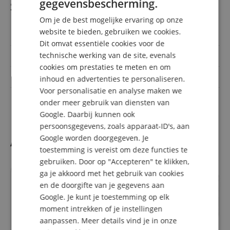
gegevensbescherming.
Specificaties
GERMAN
Om je de best mogelijke ervaring op onze
DUTCH
website te bieden, gebruiken we cookies.
Artikelnummer
00077556
Dit omvat essentiële cookies voor de
FRENCH
technische werking van de site, evenals
Kleur
Zilver
ITALIAN
cookies om prestaties te meten en om
Draadloze zender
met handzender
inhoud en advertenties te personaliseren.
SPANISH
Voor personalisatie en analyse maken we
Frequenties
1785 - 1805 MHz
onder meer gebruik van diensten van
Google. Daarbij kunnen ook
persoonsgegevens, zoals apparaat-ID's, aan
Google worden doorgegeven. Je
Accesoires
toestemming is vereist om deze functies te
gebruiken. Door op "Accepteren" te klikken,
ga je akkoord met het gebruik van cookies
past precies
en de doorgifte van je gegevens aan
Google. Je kunt je toestemming op elk
moment intrekken of je instellingen
aanpassen. Meer details vind je in onze