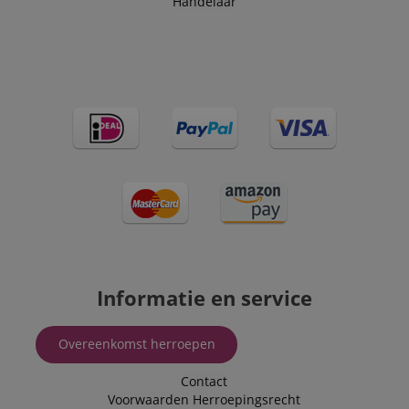
Handelaar
purpose of
delivering
personalized
product
recommendatio
and advertising
Informatie en service
Overeenkomst herroepen
Contact
Voorwaarden
Herroepingsrecht