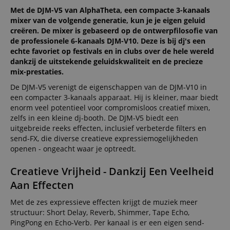
Met de DJM-V5 van AlphaTheta, een compacte 3-kanaals
mixer van de volgende generatie, kun je je eigen geluid
creëren. De mixer is gebaseerd op de ontwerpfilosofie van
de professionele 6-kanaals DJM-V10. Deze is bij dj's een
echte favoriet op festivals en in clubs over de hele wereld
dankzij de uitstekende geluidskwaliteit en de precieze
mix-prestaties.
De DJM-V5 verenigt de eigenschappen van de DJM-V10 in
een compacter 3-kanaals apparaat. Hij is kleiner, maar biedt
enorm veel potentieel voor compromisloos creatief mixen,
zelfs in een kleine dj-booth. De DJM-V5 biedt een
uitgebreide reeks effecten, inclusief verbeterde filters en
send-FX, die diverse creatieve expressiemogelijkheden
openen - ongeacht waar je optreedt.
Creatieve Vrijheid - Dankzij Een Veelheid
Aan Effecten
Met de zes expressieve effecten krijgt de muziek meer
structuur: Short Delay, Reverb, Shimmer, Tape Echo,
PingPong en Echo-Verb. Per kanaal is er een eigen send-