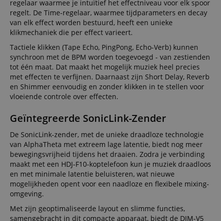
regelaar waarmee je intuïtief het effectniveau voor elk spoor
regelt. De Time-regelaar, waarmee tijdparameters en decay
van elk effect worden bestuurd, heeft een unieke
klikmechaniek die per effect varieert.
Tactiele klikken (Tape Echo, PingPong, Echo-Verb) kunnen
synchroon met de BPM worden toegevoegd - van zestienden
tot één maat. Dat maakt het mogelijk muziek heel precies
met effecten te verfijnen. Daarnaast zijn Short Delay, Reverb
en Shimmer eenvoudig en zonder klikken in te stellen voor
vloeiende controle over effecten.
Geïntegreerde SonicLink-Zender
De SonicLink-zender, met de unieke draadloze technologie
van AlphaTheta met extreem lage latentie, biedt nog meer
bewegingsvrijheid tijdens het draaien. Zodra je verbinding
maakt met een HDJ-F10-koptelefoon kun je muziek draadloos
en met minimale latentie beluisteren, wat nieuwe
mogelijkheden opent voor een naadloze en flexibele mixing-
omgeving.
Met zijn geoptimaliseerde layout en slimme functies,
samengebracht in dit compacte apparaat, biedt de DJM-V5