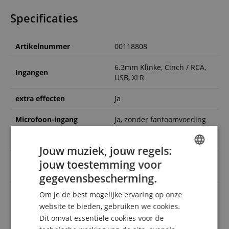
Specificaties
Artikelnummer
00118808
6.3mm Klinke, Cinch / RCA,
Ingangen
USB, XLR
extra effecten
Ja
Microfoon-ingang
Ja, zonder fantoomvoeding
Kleur
Zwart
Jouw muziek, jouw regels:
6.3mm Klinke, Cinch / RCA,
jouw toestemming voor
Uitgangen
ENGLISH
USB, XLR
gegevensbescherming.
GERMAN
Voice Over / Ducker
Om je de best mogelijke ervaring op onze
Ja
DUTCH
functie
website te bieden, gebruiken we cookies.
Dit omvat essentiële cookies voor de
FRENCH