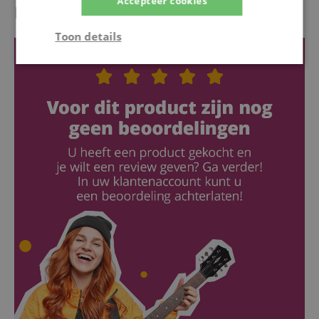
Accepteer cookies
Recensies van klanten
Toon details
Strikt
Prestatie
Gericht op
noodzakelijk
Functionaliteit
Niet-
geclassificeerd
Strikt noodzakelijk
Prestatie
Gericht op
Functionaliteit
Niet-geclassificeerd
Strikt noodzakelijke cookies maken
kernfunctionaliteit van de website mogelijk, zoals
gebruikersaanmelding en accountbeheer. Zonder