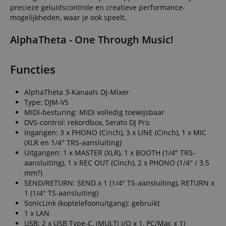
precieze geluidscontrole en creatieve performance-
mogelijkheden, waar je ook speelt.
AlphaTheta - One Through Music!
Functies
AlphaTheta 3-Kanaals DJ-Mixer
Type: DJM-V5
MIDI-besturing: MIDI volledig toewijsbaar
DVS-control: rekordbox, Serato DJ Pro
Ingangen: 3 x PHONO (Cinch), 3 x LINE (Cinch), 1 x MIC
(XLR en 1/4" TRS-aansluiting)
Uitgangen: 1 x MASTER (XLR), 1 x BOOTH (1/4" TRS-
aansluiting), 1 x REC OUT (Cinch), 2 x PHONO (1/4" / 3.5
mm?)
SEND/RETURN: SEND x 1 (1/4" TS-aansluiting), RETURN x
1 (1/4" TS-aansluiting)
SonicLink (koptelefoonuitgang): gebruikt
1 x LAN
USB: 2 x USB Type-C, (MULTI I/O x 1, PC/Mac x 1)