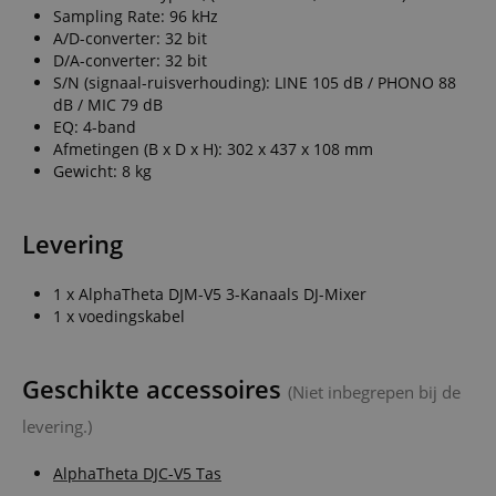
Sampling Rate: 96 kHz
A/D-converter: 32 bit
D/A-converter: 32 bit
S/N (signaal-ruisverhouding): LINE 105 dB / PHONO 88
dB / MIC 79 dB
EQ: 4-band
Afmetingen (B x D x H): 302 x 437 x 108 mm
Gewicht: 8 kg
Levering
1 x AlphaTheta DJM-V5 3-Kanaals DJ-Mixer
1 x voedingskabel
Geschikte accessoires
(Niet inbegrepen bij de
levering.)
AlphaTheta DJC-V5 Tas