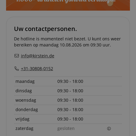
Functionaliteit
Niet-geclassificeerd
Strikt noodzakelijke cookies maken
kernfunctionaliteit van de website mogelijk, zoals
Uw contactpersonen.
gebruikersaanmelding en accountbeheer. Zonder
strikt noodzakelijke cookies kan de website niet
correct worden gebruikt.
De hotline is momenteel niet bezet. U kunt ons weer
bereiken op maandag 10.08.2026 om 09:30 uur.
Aanbieder /
Naam
Vervaldatum
Omschri
Domein
info@kirstein.de
CookieScriptConsent
1 jaar 1
Deze coo
CookieScript
maand
wordt ge
.kirstein.nl
+31-30808-0152
door de 
Script.c
om de
maandag
09:30 - 18:00
cookiev
van bezo
onthoud
dinsdag
09:30 - 18:00
cookieb
Cookie-S
woensdag
09:30 - 18:00
moet cor
werken.
donderdag
09:30 - 18:00
session-id-apay
11 maanden
This cook
Amazon
vrijdag
09:30 - 18:00
4 weken
used to
.amazon.com
the user
zaterdag
gesloten
on the w
particula