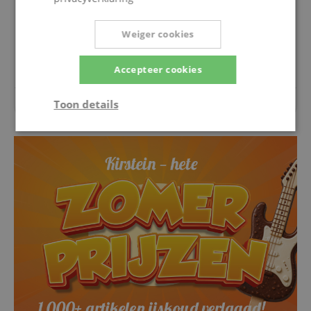
Vragen over dit artikel
Weiger cookies
Een vraag stellen
Accepteer cookies
Toon details
Over dit artikel zijn nog geen vragen gesteld.
Strikt
Prestatie
Gericht op
noodzakelijk
Functionaliteit
Niet-
geclassificeerd
Strikt noodzakelijk
Prestatie
Gericht op