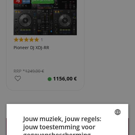
1
Pioneer DJ XDJ-RR
RRP *
1249,00
€
1156,00
€
Recensies van klanten
Jouw muziek, jouw regels:
jouw toestemming voor
ENGLISH