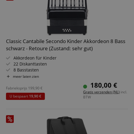
Classic Cantabile Secondo Kinder Akkordeon 8 Bass
schwarz - Retoure (Zustand: sehr gut)
Akkordeon für Kinder
22 Diskanttasten
8 Basstasten
Inkl. Trageriemen und Tasche
meer laten zien
180,00 €
Fabrieksprijs
199,90
€
Gratis verzenden (NL)
incl.
U bespaart
19,90 €
BTW