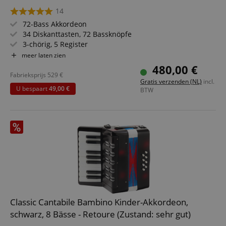
14
72-Bass Akkordeon
34 Diskanttasten, 72 Bassknöpfe
3-chörig, 5 Register
Inkl. Tasche und Tragegurte
meer laten zien
Geringes Gewicht: 7,6 kg
480,00 €
Farbe: Rot Perlmutt-Optik
Fabrieksprijs
529
€
Gratis verzenden (NL)
incl.
U bespaart
49,00 €
BTW
Classic Cantabile Bambino Kinder-Akkordeon,
schwarz, 8 Bässe - Retoure (Zustand: sehr gut)