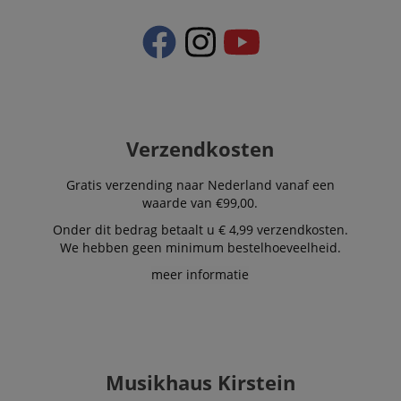
.kirstein.nl
4 weken
used to track
visitors for the
purpose of
delivering
personalized
product
recommendatio
and advertising
Verzendkosten
Gratis verzending naar Nederland vanaf een
waarde van €99,00.
Onder dit bedrag betaalt u € 4,99 verzendkosten.
We hebben geen minimum bestelhoeveelheid.
meer informatie
Musikhaus Kirstein