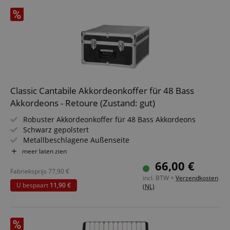
Classic Cantabile Akkordeonkoffer für 48 Bass
Akkordeons - Retoure (Zustand: gut)
Robuster Akkordeonkoffer für 48 Bass Akkordeons
Schwarz gepolstert
Metallbeschlagene Außenseite
Tragegriff, jeweils 4 Standfüße auf der Unterseite und
meer laten zien
Rückseite
66,00 €
Abschließbar (Schlüssel im Lieferumfang enthalten)
Fabrieksprijs
77,90
€
incl. BTW +
Verzendkosten
U bespaart
11,90 €
(NL)