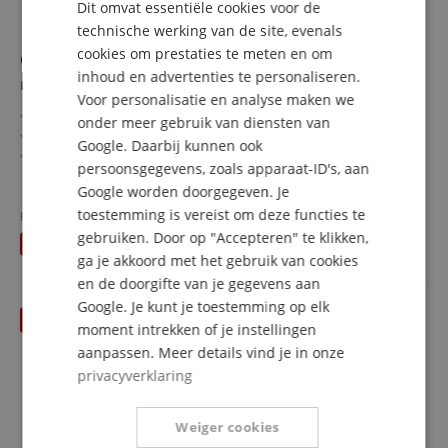
Dit omvat essentiële cookies voor de
FRENCH
technische werking van de site, evenals
ITALIAN
cookies om prestaties te meten en om
Classic Cantabile Secondo Kinder Akkordeon 8 Bass
inhoud en advertenties te personaliseren.
SPANISH
rot - Retoure (Zustand: gut)
Voor personalisatie en analyse maken we
Akkordeon für Kinder
onder meer gebruik van diensten van
22 Diskanttasten
Google. Daarbij kunnen ook
8 Basstasten
persoonsgegevens, zoals apparaat-ID's, aan
Inkl. Trageriemen und Tasche
meer laten zien
Google worden doorgegeven. Je
171,00 €
toestemming is vereist om deze functies te
Fabrieksprijs
199,90
€
Gratis verzenden (NL)
incl.
gebruiken. Door op "Accepteren" te klikken,
U bespaart
28,90 €
BTW
ga je akkoord met het gebruik van cookies
en de doorgifte van je gegevens aan
Google. Je kunt je toestemming op elk
moment intrekken of je instellingen
aanpassen. Meer details vind je in onze
privacyverklaring
Weiger cookies