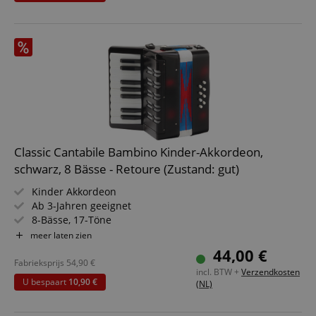
Classic Cantabile Bambino Kinder-Akkordeon,
schwarz, 8 Bässe - Retoure (Zustand: gut)
Kinder Akkordeon
Ab 3-Jahren geeignet
8-Bässe, 17-Töne
Luftventil
meer laten zien
Halteschlaufe und 2 Schultergurte
44,00 €
Fabrieksprijs
54,90
€
incl. BTW +
Verzendkosten
U bespaart
10,90 €
(NL)