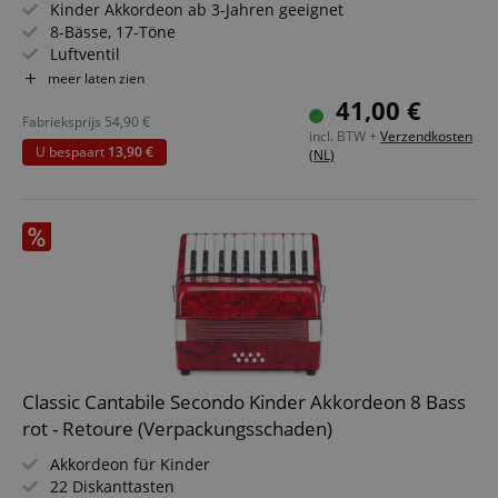
Kinder Akkordeon ab 3-Jahren geeignet
8-Bässe, 17-Töne
Luftventil
Halteschlaufe und 2 Schultergurte
meer laten zien
41,00 €
Fabrieksprijs
54,90
€
incl. BTW +
Verzendkosten
U bespaart
13,90 €
(NL)
Classic Cantabile Secondo Kinder Akkordeon 8 Bass
rot - Retoure (Verpackungsschaden)
Akkordeon für Kinder
22 Diskanttasten