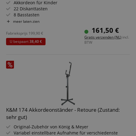
experien
Akkordeon für Kinder
22 Diskanttasten
FPGSID
.kirstein.nl
29 minuten
This cook
57 seconden
used to 
8 Basstasten
user sess
Inkl. Trageriemen und Tasche
meer laten zien
across p
requests
161,50 €
Fabrieksprijs
199,90
€
apay-session-set
11 maanden
This cook
Amazon.com
Gratis verzenden (NL)
incl.
4 weken
by Amaz
Inc.
U bespaart
38,40 €
BTW
Session 
www.kirstein.nl
are used
server to
informat
about us
activitie
can easil
where th
off on th
pages.
amazon-pay-
Sessie
This cook
Amazon
connectedAuth
associat
www.kirstein.nl
Amazon 
is used t
facilitate
K&M 174 Akkordeonständer - Retoure (Zustand:
authenti
sehr gut)
and pay
transact
securely.
Original-Zubehör von König & Meyer
Variabel einstellbare Aufnahme für verschiedenste
session-token
11 maanden
This cook
Amazon