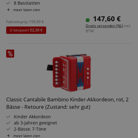
8 Basstasten
Inkl. Trageriemen und Tasche
meer laten zien
147,60 €
Fabrieksprijs
199,90
€
Gratis verzenden (NL)
incl.
U bespaart
52,30 €
BTW
Classic Cantabile Bambino Kinder-Akkordeon, rot, 2
Bässe - Retoure (Zustand: sehr gut)
Kinder Akkordeon
ab 3-Jahren geeignet
2-Bässe, 7-Töne
Luftventil
meer laten zien