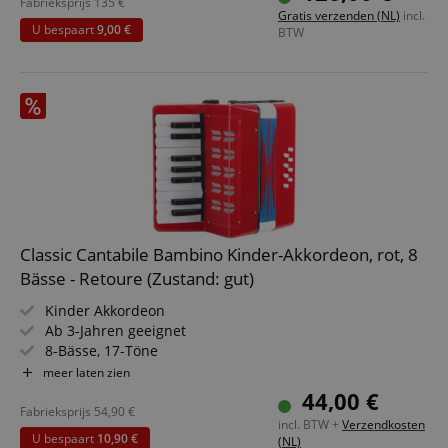
Fabrieksprijs
135
€
Gratis verzenden (NL)
incl.
U bespaart
9,00 €
BTW
Classic Cantabile Bambino Kinder-Akkordeon, rot, 8
Bässe - Retoure (Zustand: gut)
Kinder Akkordeon
Ab 3-Jahren geeignet
8-Bässe, 17-Töne
Luftventil
meer laten zien
Halteschlaufe und 2 Schultergurte
44,00 €
Fabrieksprijs
54,90
€
incl. BTW +
Verzendkosten
U bespaart
10,90 €
(NL)