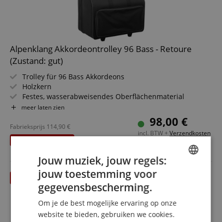
Alpenklang Akkordeontrolley 96 Bass - Retoure
(Zustand: gut)
Trolley für 96 Bass Akkordeons
Holzkern
Festes, wasserabweisendes Oberflächenmaterial
Plüsch-Polsterung
meer laten zien
Farbe: Schwarz
98,00 €
Fabrieksprijs
114,90
€
incl. BTW +
Verzendkosten
U bespaart
16,90 €
(NL)
Jouw muziek, jouw regels:
jouw toestemming voor
ENGLISH
gegevensbescherming.
GERMAN
Om je de best mogelijke ervaring op onze
DUTCH
website te bieden, gebruiken we cookies.