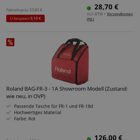
2 Halteschlaufen
28,70 €
Fabrieksprijs
33,80
€
incl. BTW +
Verzendkosten
U bespaart
5,10 €
(NL)
Roland BAG-FR-3 - 1A Showroom Modell (Zustand:
wie neu, in OVP)
Passende Tasche für FR-1 und FR-18d
Hochwertiges Material
Farbe: Rot
126,00 €