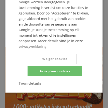
Google worden doorgegeven. Je
Vragen over dit artikel
toestemming is vereist om deze functies te
gebruiken. Door op "Accepteren" te klikken,
Een vraag stellen
ga je akkoord met het gebruik van cookies
en de doorgifte van je gegevens aan
Google. Je kunt je toestemming op elk
moment intrekken of je instellingen
Over dit artikel zijn nog geen vragen gesteld.
aanpassen. Meer details vind je in onze
privacyverklaring
Weiger cookies
Accepteer cookies
Toon details
Strikt
Prestatie
Gericht op
noodzakelijk