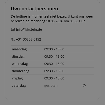
om de
cookiev
van bezo
Uw contactpersonen.
onthoud
cookieb
De hotline is momenteel niet bezet. U kunt ons weer
Cookie-S
moet cor
bereiken op maandag 10.08.2026 om 09:30 uur.
werken.
info@kirstein.de
session-id-apay
11 maanden
This cook
Amazon
4 weken
used to
.amazon.com
the user
+31-30808-0152
on the w
particula
relation 
maandag
09:30 - 18:00
payment 
Google Privacy Policy
ensuring
dinsdag
09:30 - 18:00
and effe
checkou
experien
woensdag
09:30 - 18:00
FPGSID
.kirstein.nl
29 minuten
This cook
donderdag
09:30 - 18:00
57 seconden
used to 
user sess
vrijdag
09:30 - 18:00
across p
requests
zaterdag
gesloten
apay-session-set
11 maanden
This cook
Amazon.com
4 weken
by Amaz
Inc.
Session 
www.kirstein.nl
are used
server to