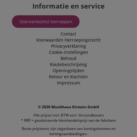
weken
deliver a series 
Inc.
Informatie en service
advertisement
.kirstein.nl
products such a
real time biddi
from third part
Overeenkomst herroepen
advertisers
_uetsid
1 dag
This cookie is
Microsoft
Contact
used by Bing to
Corporation
Voorwaarden
Herroepingsrecht
determine wha
.kirstein.nl
ads should be
Privacyverklaring
shown that ma
Cookie-instellingen
be relevant to 
end user perus
Behoud
the site.
Routebeschrijving
Openingstijden
FPLC
.kirstein.nl
20 uur
Retour en klachten
scarab.visitor
Emarsys
11 maanden
This cookie is
Impressum
.kirstein.nl
4 weken
used to track
visitors for the
purpose of
delivering
personalized
product
© 2026 Musikhaus Kirstein GmbH
recommendatio
and advertising
Alle prijzen incl. BTW excl.
Verzendkosten
* RRP = geadviseerde kleinhandelsprijs van de fabrikant
Beste prijsitems zijn uitgesloten van kortingsbonnen en
kortingsaanbiedingen.