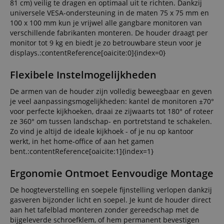
81 cm) veilig te dragen en optimaal uit te richten. Dankzij
universele VESA-ondersteuning in de maten 75 x 75 mm en
100 x 100 mm kun je vrijwel alle gangbare monitoren van
verschillende fabrikanten monteren. De houder draagt per
monitor tot 9 kg en biedt je zo betrouwbare steun voor je
displays.:contentReference[oaicite:0]{index=0}
Flexibele Instelmogelijkheden
De armen van de houder zijn volledig beweegbaar en geven
je veel aanpassingsmogelijkheden: kantel de monitoren ±70°
voor perfecte kijkhoeken, draai ze zijwaarts tot 180° of roteer
ze 360° om tussen landschap- en portretstand te schakelen.
Zo vind je altijd de ideale kijkhoek - of je nu op kantoor
werkt, in het home-office of aan het gamen
bent.:contentReference[oaicite:1]{index=1}
Ergonomie Ontmoet Eenvoudige Montage
De hoogteverstelling en soepele fijnstelling verlopen dankzij
gasveren bijzonder licht en soepel. Je kunt de houder direct
aan het tafelblad monteren zonder gereedschap met de
bijgeleverde schroefklem, of hem permanent bevestigen