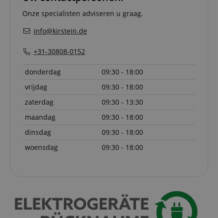
experien
Onze specialisten adviseren u graag.
FPGSID
.kirstein.nl
29 minuten
This cook
57 seconden
used to 
info@kirstein.de
user sess
across p
requests
+31-30808-0152
apay-session-set
11 maanden
This cook
Amazon.com
4 weken
by Amaz
Inc.
donderdag
09:30 - 18:00
Session 
www.kirstein.nl
are used
vrijdag
09:30 - 18:00
server to
informat
zaterdag
09:30 - 13:30
about us
activitie
can easil
maandag
09:30 - 18:00
where th
off on th
dinsdag
09:30 - 18:00
pages.
woensdag
09:30 - 18:00
amazon-pay-
Sessie
This cook
Amazon
connectedAuth
associat
www.kirstein.nl
Amazon 
is used t
facilitate
authenti
and pay
transact
securely.