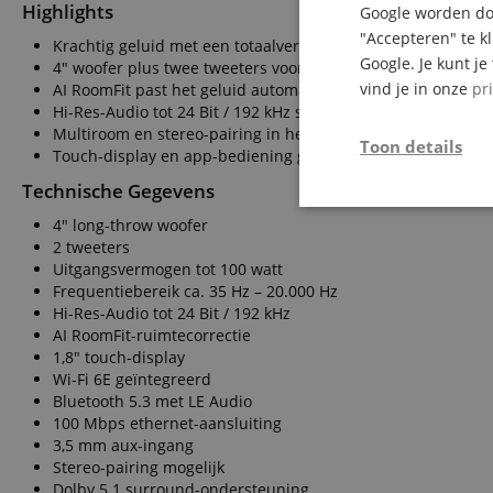
Highlights
Google worden doo
"Accepteren" te k
Krachtig geluid met een totaalvermogen van 100 watt
Google. Je kunt j
4" woofer plus twee tweeters voor gedetailleerde weergave
vind je in onze
pr
AI RoomFit past het geluid automatisch aan
Hi-Res-Audio tot 24 Bit / 192 kHz streaming
Multiroom en stereo-pairing in het WiiM-systeem
Toon details
Touch-display en app-bediening gecombineerd
Technische Gegevens
Strikt
4" long-throw woofer
noodzakelijk
2 tweeters
Uitgangsvermogen tot 100 watt
Frequentiebereik ca. 35 Hz – 20.000 Hz
Hi-Res-Audio tot 24 Bit / 192 kHz
AI RoomFit-ruimtecorrectie
1,8" touch-display
Wi-Fi 6E geïntegreerd
Str
Bluetooth 5.3 met LE Audio
100 Mbps ethernet-aansluiting
Strikt noodzakelijke
Zonder strikt noodzak
3,5 mm aux-ingang
Stereo-pairing mogelijk
Naam
Dolby 5.1 surround-ondersteuning