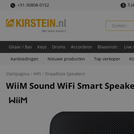
3 j
+31-30808-0152
Gitaar / Bas
Keys
Drums
Accordeon
Blaasinstr.
Live
Aanbiedingen
Nieuwe producten
Top verkoper
Ko
Startpagina
HiFi
Draadloze Speakers
WiiM Sound WiFi Smart Speake