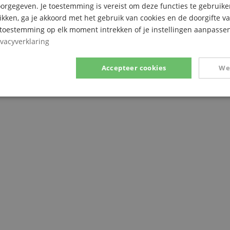
rgegeven. Je toestemming is vereist om deze functies te gebruike
likken, ga je akkoord met het gebruik van cookies en de doorgifte v
e toestemming op elk moment intrekken of je instellingen aanpassen
ivacyverklaring
Accepteer cookies
We
Prestatie
Gericht op
Functionaliteit
ikt noodzakelijk
Prestatie
Gericht op
Functionaliteit
Niet-geclassific
 cookies maken kernfunctionaliteit van de website mogelijk, zoals gebruikersaanmeldin
elijke cookies kan de website niet correct worden gebruikt.
Aanbieder /
Vervaldatum
Omschrijving
Domein