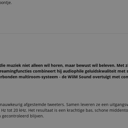
oontje.
e muziek niet alleen wil horen, maar bewust wil beleven. Met zi
treamingfuncties combineert hij audiophile geluidskwaliteit met
n verbonden multiroom-systeem - de WiiM Sound overtuigt met con
e nauwkeurig afgestemde tweeters. Samen leveren ze een uitgangs
Hz tot 20 kHz. Het resultaat is een krachtige bas, schone middento
 gecontroleerd blijven.