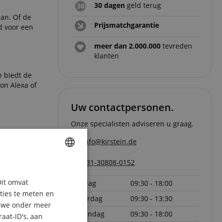
30 dagen
geld terug
aan. Of de
Prijsmatchgarantie
jd voor een
meer dan 2.000.000
tevreden
klanten
n biedt de
on Alexa of
Uw contactpersonen.
Onze specialisten adviseren u graag.
info@kirstein.de
iiM-ecosysteem
+31-30808-0152
ENGLISH
Dit omvat
vrijdag
09:30 - 18:00
GERMAN
aties te meten en
zaterdag
09:30 - 13:30
DUTCH
n we onder meer
maandag
09:30 - 18:00
aat-ID's, aan
FRENCH