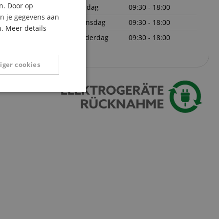
n. Door op
dinsdag
09:30 - 18:00
ITALIAN
an je gegevens aan
woensdag
09:30 - 18:00
. Meer details
SPANISH
donderdag
09:30 - 18:00
iger cookies
Niet-
geclassificeerd
eerd
g en accountbeheer.