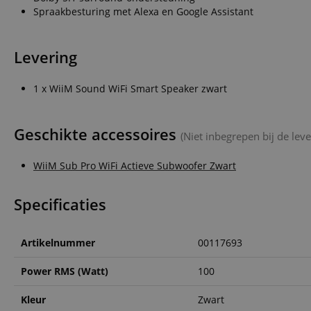
Spraakbesturing met Alexa en Google Assistant
CookieScriptConse
Levering
session-id-apay
1 x WiiM Sound WiFi Smart Speaker zwart
FPGSID
apay-session-set
Geschikte accessoires
(Niet inbegrepen bij de leve
WiiM Sub Pro WiFi Actieve Subwoofer Zwart
amazon-pay-
connectedAuth
Specificaties
session-token
sid_key
Artikelnummer
00117693
Power RMS (Watt)
100
Naam
Kleur
Zwart
Naam
Naam
CrossDomainCookie
Aa
Naam