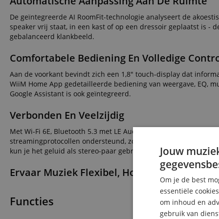
Automatische Aanpassing Aan De Ruimte
De geïntegreerde AI RoomFit-technologie analyseert de akoesti
speaker vrij staat, in een kast of op een dressoir geplaatst is -
gebalanceerd klankbeeld.
Comfortabele Bediening En Volledige Contr
Aan de voorkant bevindt zich een 1,8" touch-display dat informa
WiiM Home App gedetailleerde bediening van weergave, EQ, mu
Google Assistant is ook geïntegreerd.
Verbonden En Veelzijdig
Met Wi-Fi 6E, Bluetooth 5.3 met LE Audio, ethernet en een 3,5 m
streamingprotocollen ondersteund, zoals Chromecast, Spotify 
Jouw muziek
kun je het geluid als stereo-paar gebruiken of integreren in een
gegevensbe
Ervaar Muziek Flexibel, Hoogwaardig En Com
Om je de best mog
essentiële cookie
Functies
om inhoud en adve
gebruik van diens