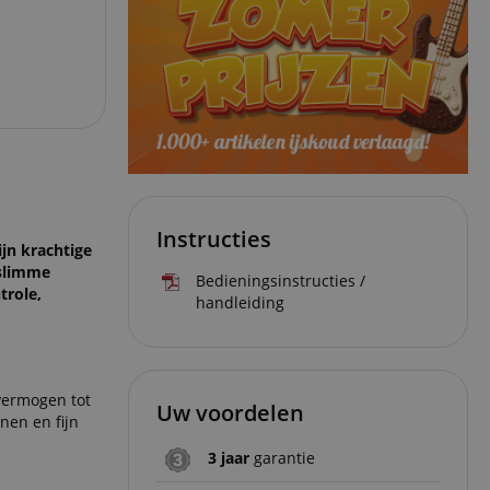
Instructies
jn krachtige
 slimme
Bedieningsinstructies /
trole,
handleiding
vermogen tot
Uw voordelen
nen en fijn
3 jaar
garantie