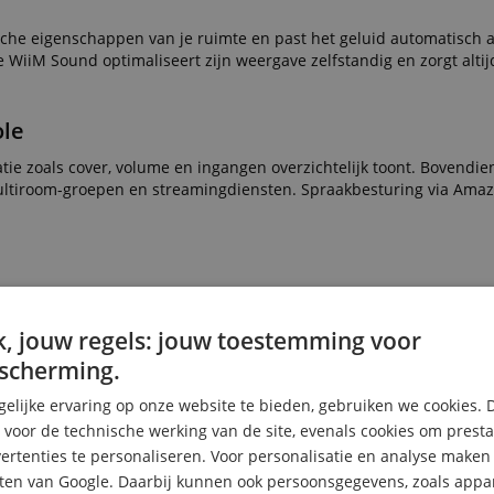
sche eigenschappen van je ruimte en past het geluid automatisch 
 de WiiM Sound optimaliseert zijn weergave zelfstandig en zorgt alti
ole
tie zoals cover, volume en ingangen overzichtelijk toont. Bovendie
ltiroom-groepen en streamingdiensten. Spraakbesturing via Amaz
m aux-ingang is de speaker klaar voor elke bron. Er worden tal van
Connect, TIDAL Connect, Qobuz, DLNA en Alexa Cast. Binnen het W
, jouw regels: jouw toestemming voor
 Dolby 5.1-opstelling.
scherming.
fortabel In Je Dagelijkse Leven!
elijke ervaring op onze website te bieden, gebruiken we cookies. 
s voor de technische werking van de site, evenals cookies om prest
rtenties te personaliseren. Voor personalisatie en analyse make
ten van Google. Daarbij kunnen ook persoonsgegevens, zoals appar