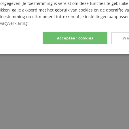
rgegeven. Je toestemming is vereist om deze functies te gebruike
likken, ga je akkoord met het gebruik van cookies en de doorgifte v
e toestemming op elk moment intrekken of je instellingen aanpassen
ivacyverklaring
Accepteer cookies
We
Prestatie
Gericht op
Functionaliteit
ikt noodzakelijk
Prestatie
Gericht op
Functionaliteit
Niet-geclassific
 cookies maken kernfunctionaliteit van de website mogelijk, zoals gebruikersaanmeldin
elijke cookies kan de website niet correct worden gebruikt.
Aanbieder /
Vervaldatum
Omschrijving
Domein