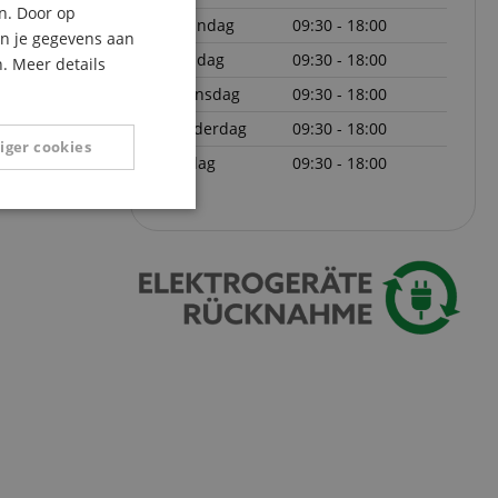
n. Door op
maandag
09:30 - 18:00
ITALIAN
an je gegevens aan
dinsdag
09:30 - 18:00
. Meer details
SPANISH
woensdag
09:30 - 18:00
donderdag
09:30 - 18:00
iger cookies
vrijdag
09:30 - 18:00
Niet-
geclassificeerd
eerd
g en accountbeheer.