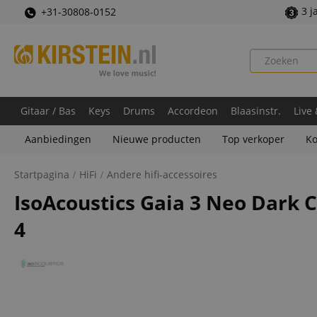
3 j
+31-30808-0152
Gitaar / Bas
Keys
Drums
Accordeon
Blaasinstr.
Live
Aanbiedingen
Nieuwe producten
Top verkoper
Ko
Startpagina
HiFi
Andere hifi-accessoires
IsoAcoustics Gaia 3 Neo Dark
4