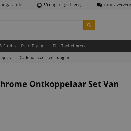
aar garantie
30 dagen geld terug
Gratis verzen
 & Studio
EventEquip
HiFi
Toebehoren
opjes
Cadeaus voor feestdagen
 Chrome Ontkoppelaar Set Van