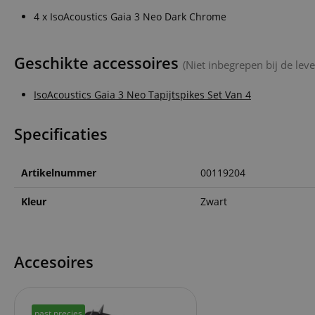
4 x IsoAcoustics Gaia 3 Neo Dark Chrome
CookieScriptConse
Geschikte accessoires
session-id-apay
(Niet inbegrepen bij de leve
IsoAcoustics Gaia 3 Neo Tapijtspikes Set Van 4
FPGSID
Specificaties
apay-session-set
Artikelnummer
00119204
amazon-pay-
connectedAuth
Kleur
Zwart
session-token
sid_key
Accesoires
Naam
Naam
Naam
CrossDomainCookie
Aa
past precies
Naam