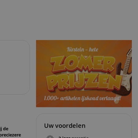
Uw voordelen
j de
 preciezere