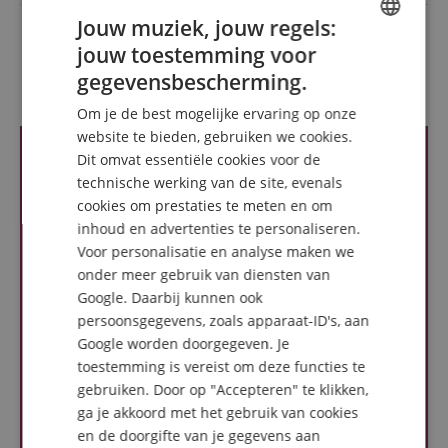
Jouw muziek, jouw regels:
Voordelige set met
Muziekboek/DVD/Media
jouw toestemming voor
ENGLISH
gegevensbescherming.
Recensies van klanten
GERMAN
Om je de best mogelijke ervaring op onze
DUTCH
website te bieden, gebruiken we cookies.
Dit omvat essentiële cookies voor de
FRENCH
technische werking van de site, evenals
ITALIAN
cookies om prestaties te meten en om
inhoud en advertenties te personaliseren.
SPANISH
Voor personalisatie en analyse maken we
onder meer gebruik van diensten van
Google. Daarbij kunnen ook
persoonsgegevens, zoals apparaat-ID's, aan
Google worden doorgegeven. Je
toestemming is vereist om deze functies te
gebruiken. Door op "Accepteren" te klikken,
ga je akkoord met het gebruik van cookies
en de doorgifte van je gegevens aan