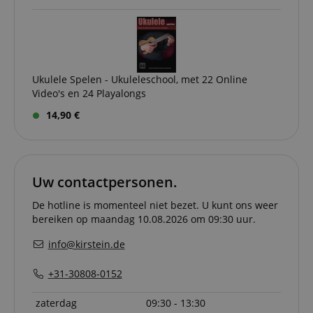
session-id-apay
11 maanden
This cook
Amazon
4 weken
used to
.amazon.com
the user
on the w
particula
relation 
payment 
Google Privacy Policy
Ukulele Spelen - Ukuleleschool, met 22 Online
ensuring
and effe
Video's en 24 Playalongs
checkou
experien
14,90 €
FPGSID
.kirstein.nl
29 minuten
This cook
57 seconden
used to 
user sess
across p
requests
Uw contactpersonen.
apay-session-set
11 maanden
This cook
Amazon.com
4 weken
by Amaz
Inc.
De hotline is momenteel niet bezet. U kunt ons weer
Session 
www.kirstein.nl
are used
bereiken op maandag 10.08.2026 om 09:30 uur.
server to
informat
info@kirstein.de
about us
activitie
can easil
+31-30808-0152
where th
off on th
pages.
zaterdag
09:30 - 13:30