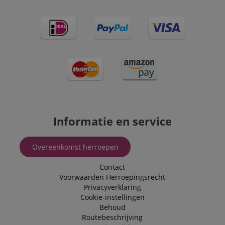
used by Bing to
Corporation
determine wha
.kirstein.nl
ads should be
shown that ma
be relevant to 
end user perus
the site.
FPLC
.kirstein.nl
20 uur
scarab.visitor
Emarsys
11 maanden
This cookie is
.kirstein.nl
4 weken
used to track
visitors for the
purpose of
delivering
personalized
product
Informatie en service
recommendatio
and advertising
Overeenkomst herroepen
Contact
Voorwaarden
Herroepingsrecht
Privacyverklaring
Cookie-instellingen
Behoud
Routebeschrijving