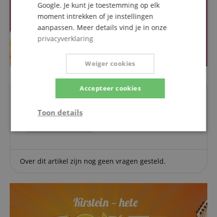
Google. Je kunt je toestemming op elk
moment intrekken of je instellingen
aanpassen. Meer details vind je in onze
privacyverklaring
Weiger cookies
Accepteer cookies
Vragen over dit artikel
Toon details
Een vraag stellen
Strikt
Prestatie
Gericht op
noodzakelijk
Over dit artikel zijn nog geen vragen gesteld.
Functionaliteit
Niet-
geclassificeerd