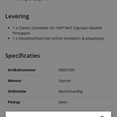
Levering
1 x Classic Cantabile US-100P NAT Sopraan-Ukulele
Pineapple
1 x Ukuleleschool met online lesvideo's & playalongs
Specificaties
Artikelnummer
00057091
Mensur
Sopran
Oriëntatie
Rechtshandig
Pickup
Geen
Kleur
Geel