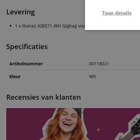
Levering
Toon details
1 x Ibanez IGB571-WH Gigbag voor E-gitaar Wit
Strikt
noodzakelijk
Specificaties
Artikelnummer
00118021
Kleur
Wit
Str
Strikt noodzakelijke
Recensies van klanten
Zonder strikt noodzak
Naam
CookieScriptConse
session-id-apay