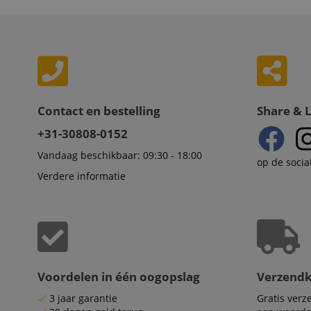
test_cookie
Go
.d
_ga_2Y66LKC5QL
scarab.profile
.ki
session-id-time
IDE
Go
.d
Contact en bestelling
Share & 
aHistoryArticles
MUID
Mi
+31-30808-0152
Co
session-id
.b
Vandaag beschikbaar: 09:30 - 18:00
op de socia
_gcl_au
Go
Verdere informatie
.ki
_uetvid
Mi
Co
.ki
_fbp
Me
In
.ki
Voordelen in één oogopslag
Verzend
_uetsid
Mi
Co
3 jaar garantie
Gratis ver
.ki