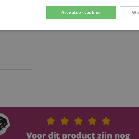
Accepteer cookies
We
Prestatie
Gericht op
Functionaliteit
ikt noodzakelijk
Prestatie
Gericht op
Functionaliteit
Niet-geclassific
 cookies maken kernfunctionaliteit van de website mogelijk, zoals gebruikersaanmeldin
elijke cookies kan de website niet correct worden gebruikt.
Aanbieder /
Vervaldatum
Omschrijving
Domein
nt
1 jaar 1
Deze cookie wordt gebruikt door de Cookie-Sc
CookieScript
maand
de cookievoorkeuren van bezoekers te onthou
.kirstein.nl
cookiebanner van Cookie-Script.com moet corr
11 maanden
This cookie is used to manage the user session
Amazon