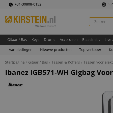
3 j
+31-30808-0152
Gitaar / Bas
Keys
Drums
Accordeon
Blaasinstr.
Live
Aanbiedingen
Nieuwe producten
Top verkoper
Ko
Startpagina
Gitaar / Bas
Tassen & Koffers
Tassen voor elekt
Ibanez IGB571-WH Gigbag Voor 