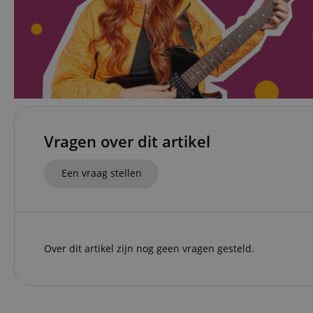
FPGSID
apay-session-set
amazon-pay-
connectedAuth
Vragen over dit artikel
session-token
sid_key
Een vraag stellen
Naam
Naam
Naam
CrossDomainCookie
Aa
Over dit artikel zijn nog geen vragen gesteld.
Naam
Do
_ga
scarab.mayAdd
sid
ww
language
FPID
.ki