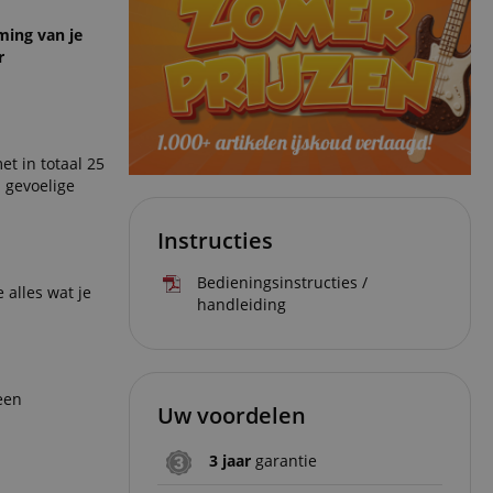
ming van je
r
t in totaal 25
 gevoelige
Instructies
Bedieningsinstructies /
 alles wat je
handleiding
een
Uw voordelen
3 jaar
garantie