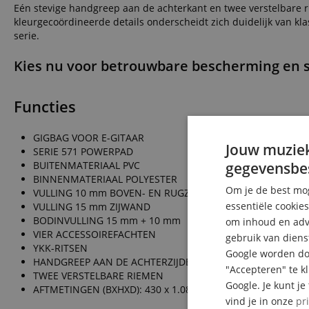
Eén stevige handgreep aan de achterkant en twee verstelbare 
kleurgecoördineerde details onderscheidt zich duidelijk van k
serie.
Kies nu voor betrouwbare bescherming en sti
Functies
GIGBAG VOOR E-GITAAR
Jouw muziek
SERIE 571 POWERPAD
BUITENMATERIAAL PVC
gegevensbe
BINNENMATERIAAL POLYESTER
Om je de best mog
VULLING 10 mm BOVEN- EN RUGZIJDE
essentiële cookie
VULLING 15 mm ZIJWAND
BODINVULLING 15 mm + 10 mm
om inhoud en adve
VIER ACCESSOIREFACHTEN
gebruik van diens
YKK-RITSEN
Google worden doo
HANDGREEP AAN DE ACHTERZIJDE
"Accepteren" te k
TWEE VERSTELBARE RIEMEN
Google. Je kunt j
AFTMETINGEN (BXHXD): 430 x 1.080 x 75 mm
vind je in onze
pr