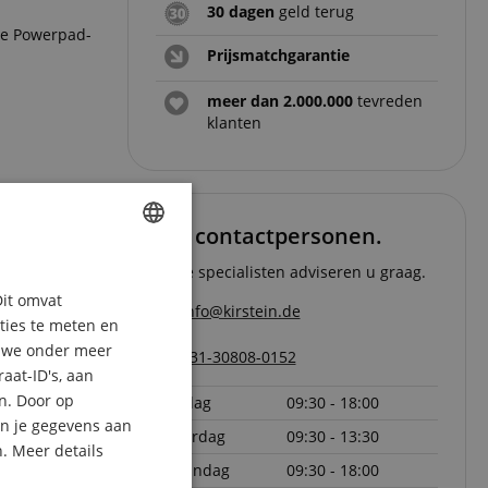
30 dagen
geld terug
 de Powerpad-
Prijsmatchgarantie
meer dan 2.000.000
tevreden
klanten
Uw contactpersonen.
ENGLISH
Onze specialisten adviseren u graag.
Dit omvat
GERMAN
info@kirstein.de
aties te meten en
DUTCH
n we onder meer
+31-30808-0152
aat-ID's, aan
FRENCH
n. Door op
vrijdag
09:30 - 18:00
ITALIAN
an je gegevens aan
zaterdag
09:30 - 13:30
. Meer details
SPANISH
maandag
09:30 - 18:00