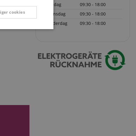
dinsdag
09:30 - 18:00
iger cookies
woensdag
09:30 - 18:00
donderdag
09:30 - 18:00
Niet-
geclassificeerd
eerd
g en accountbeheer.
ript.com-service om
den. De
ect werken.
 on the website,