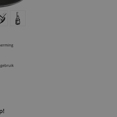
cherming
 gebruik
p!