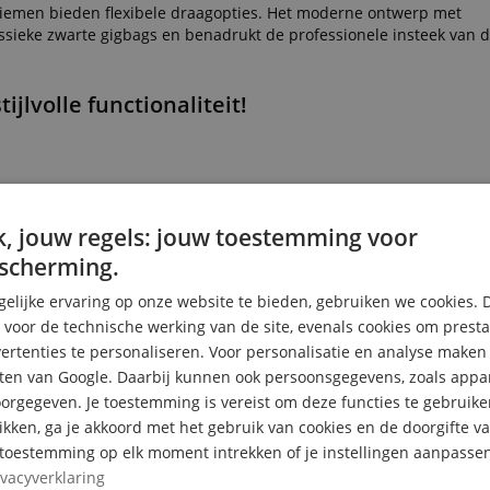
riemen bieden flexibele draagopties. Het moderne ontwerp met
lassieke zwarte gigbags en benadrukt de professionele insteek van
jlvolle functionaliteit!
, jouw regels: jouw toestemming voor
scherming.
elijke ervaring op onze website te bieden, gebruiken we cookies. 
s voor de technische werking van de site, evenals cookies om prest
rtenties te personaliseren. Voor personalisatie en analyse make
ten van Google. Daarbij kunnen ook persoonsgegevens, zoals appar
rgegeven. Je toestemming is vereist om deze functies te gebruike
likken, ga je akkoord met het gebruik van cookies en de doorgifte v
e toestemming op elk moment intrekken of je instellingen aanpassen
ivacyverklaring