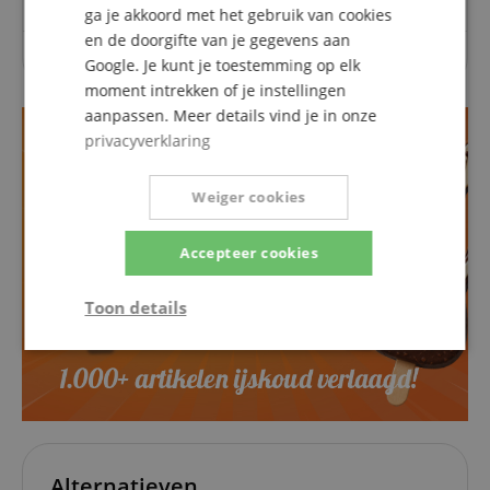
ga je akkoord met het gebruik van cookies
en de doorgifte van je gegevens aan
Over dit artikel zijn nog geen vragen gesteld.
Google. Je kunt je toestemming op elk
moment intrekken of je instellingen
aanpassen. Meer details vind je in onze
privacyverklaring
Weiger cookies
Accepteer cookies
Toon details
Strikt
Prestatie
Gericht op
noodzakelijk
Functionaliteit
Niet-
geclassificeerd
Alternatieven