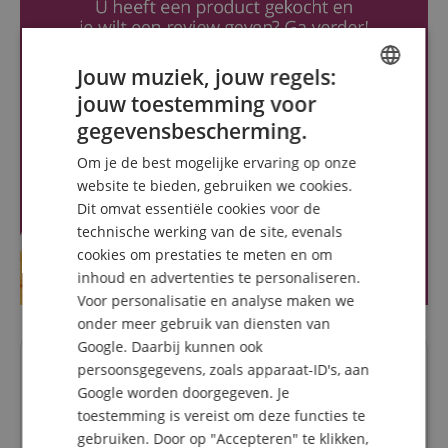
Jouw muziek, jouw regels:
jouw toestemming voor
ENGLISH
gegevensbescherming.
GERMAN
Om je de best mogelijke ervaring op onze
DUTCH
website te bieden, gebruiken we cookies.
Dit omvat essentiële cookies voor de
FRENCH
technische werking van de site, evenals
ITALIAN
cookies om prestaties te meten en om
inhoud en advertenties te personaliseren.
SPANISH
Voor personalisatie en analyse maken we
onder meer gebruik van diensten van
Google. Daarbij kunnen ook
persoonsgegevens, zoals apparaat-ID's, aan
Vragen over dit artikel
Google worden doorgegeven. Je
toestemming is vereist om deze functies te
Een vraag stellen
gebruiken. Door op "Accepteren" te klikken,