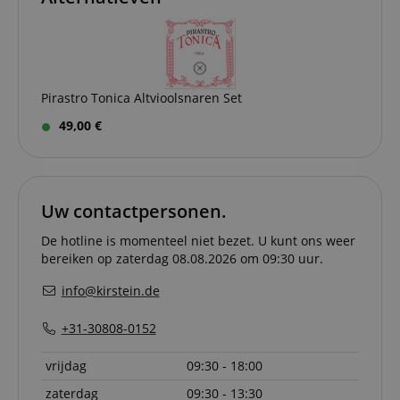
Pirastro Tonica Altvioolsnaren Set
Strikt noodzakelijk
Prestatie
Gericht op
49,00 €
Functionaliteit
Niet-geclassificeerd
Strikt noodzakelijke cookies maken
kernfunctionaliteit van de website mogelijk, zoals
gebruikersaanmelding en accountbeheer. Zonder
Uw contactpersonen.
strikt noodzakelijke cookies kan de website niet
correct worden gebruikt.
De hotline is momenteel niet bezet. U kunt ons weer
Aanbieder /
bereiken op zaterdag 08.08.2026 om 09:30 uur.
Naam
Vervaldatum
Omschri
Domein
info@kirstein.de
CookieScriptConsent
1 jaar 1
Deze coo
CookieScript
maand
wordt ge
.kirstein.nl
door de 
+31-30808-0152
Script.c
om de
cookiev
vrijdag
09:30 - 18:00
van bezo
onthoud
zaterdag
09:30 - 13:30
cookieb