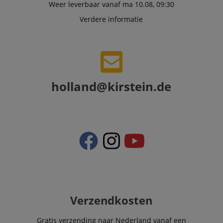
Weer leverbaar vanaf ma 10.08, 09:30
shown that ma
be relevant to 
Verdere informatie
end user perus
the site.
FPLC
.kirstein.nl
20 uur
scarab.visitor
Emarsys
11 maanden
This cookie is
.kirstein.nl
4 weken
used to track
visitors for the
purpose of
holland@kirstein.de
delivering
personalized
product
recommendatio
and advertising
Verzendkosten
Gratis verzending naar Nederland vanaf een