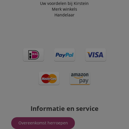
.kirstein.nl
4 weken
used to track
Uw voordelen bij Kirstein
visitors for the
Merk winkels
purpose of
delivering
Handelaar
personalized
product
recommendatio
and advertising
Informatie en service
Overeenkomst herroepen