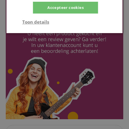
Accepteer cookies
Toon details
Strikt
Prestatie
Gericht op
noodzakelijk
Functionaliteit
Niet-
geclassificeerd
Strikt noodzakelijk
Prestatie
Gericht op
Functionaliteit
Niet-geclassificeerd
Strikt noodzakelijke cookies maken