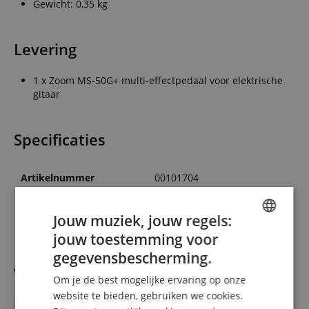
Gewicht: 0,35 kg
Levering
1 x Zoom MS-50G+ multi-effectpedaal voor elektrische
gitaar
Specificaties
Artikelnummer
00101704
Kleur
Grijs
Jouw muziek, jouw regels:
jouw toestemming voor
ENGLISH
gegevensbescherming.
Accesoires
GERMAN
Om je de best mogelijke ervaring op onze
DUTCH
website te bieden, gebruiken we cookies.