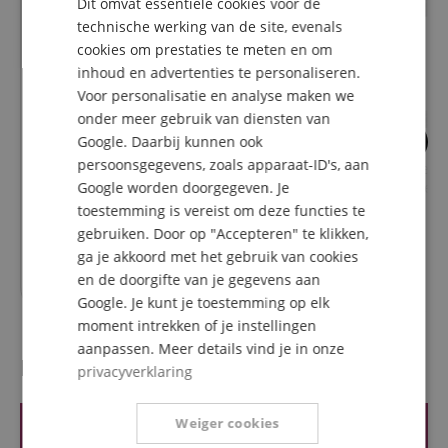
Dit omvat essentiële cookies voor de
FRENCH
technische werking van de site, evenals
ITALIAN
cookies om prestaties te meten en om
inhoud en advertenties te personaliseren.
SPANISH
Voor personalisatie en analyse maken we
onder meer gebruik van diensten van
Google. Daarbij kunnen ook
4
23
persoonsgegevens, zoals apparaat-ID's, aan
Kirstein Pedalboard-Case
Pronomic Stage I
Google worden doorgegeven. Je
Instrumentkabel J
toestemming is vereist om deze functies te
gebruiken. Door op "Accepteren" te klikken,
ga je akkoord met het gebruik van cookies
67,90
€
en de doorgifte van je gegevens aan
Google. Je kunt je toestemming op elk
moment intrekken of je instellingen
aanpassen. Meer details vind je in onze
Recensies van klanten
privacyverklaring
Weiger cookies