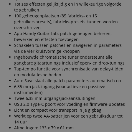
Tot zes effecten gelijktijdig en in willekeurige volgorde
te gebruiken
100 geheugenplaatsen (85 fabrieks- en 15
gebruikerspresets), fabrieks-presets kunnen worden
overschreven
App Handy Guitar Lab: patch-geheugen beheren,
bewerken en effecten toevoegen
Schakelen tussen patches en navigeren in parameters
via de vier kruisvormige knoppen
Ingebouwde chromatische tuner ondersteunt alle
gangbare gitaartunings inclusief open- en drop-tunings
Tap-tempo functie voor synchronisatie van delay-tijden
en modulatiesnelheden
Auto Save slaat alle patch-parameters automatisch op
6,35 mm jack-ingang (voor actieve en passieve
instrumenten)
Twee 6,35 mm uitgangsjackaansluitingen
USB 2.0 Type-C poort voor voeding en firmware-updates
Licht en compact voor transport in je gigbag
Werkt op twee AA-batterijen voor een gebruiksduur tot
14 uur
Afmetingen: 133 x 79 x 61 mm