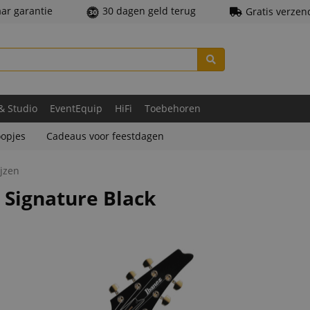
aar garantie
30 dagen geld terug
Gratis verzen
 & Studio
EventEquip
HiFi
Toebehoren
opjes
Cadeaus voor feestdagen
jzen
 Signature Black