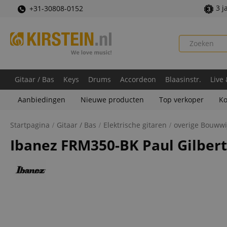
3 j
+31-30808-0152
Gitaar / Bas
Keys
Drums
Accordeon
Blaasinstr.
Live
Aanbiedingen
Nieuwe producten
Top verkoper
Ko
Startpagina
Gitaar / Bas
Elektrische gitaren
overige Bouwwi
Ibanez FRM350-BK Paul Gilbert