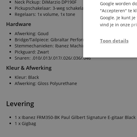
Neck Pickup: DiMarzio DP190F
Google worden doo
Pickupschakelaar: 3-weg schakelaar
"Accepteren" te k
Regelaars: 1x volume, 1x tone
Google. Je kunt j
Hardware
vind je in onze
pr
Afwerking: Goud
Bridge/Tailpiece: Gibraltar Performer Bridge met Quik Cha
Toon details
Stemmechanieken: Ibanez Machine Heads
Pickguard: Zwart
Snaren: .010/.013/.017/.026/.036/.046
Strikt
noodzakelijk
Kleur & Afwerking
Kleur: Black
Afwerking: Gloss Polyurethane
Levering
Str
1 x Ibanez FRM350-BK Paul Gilbert Signature E-gitaar Black
Strikt noodzakelijke
Zonder strikt noodzak
1 x Gigbag
Naam