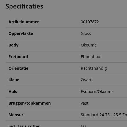
Specificaties
CookieScriptConse
Artikelnummer
00107872
session-id-apay
Oppervlakte
Gloss
FPGSID
Body
Okoume
apay-session-set
Fretboard
Ebbenhout
Oriëntatie
Rechtshandig
amazon-pay-
connectedAuth
Kleur
Zwart
session-token
Hals
Esdoorn/Okoume
sid_key
Bruggen/topkammen
vast
Mensur
Standard 24.75 - 25.5 Zo
Naam
Naam
Naam
CrossDomainCookie
Aa
incl. tas / koffer
tas
Naam