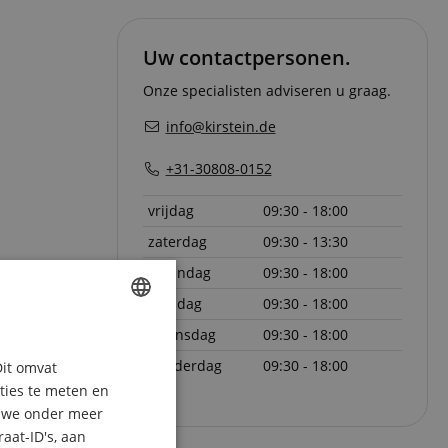
Uw contactpersonen.
Onze specialisten adviseren u graag.
info@kirstein.de
+31-30808-0152
vrijdag
09:30 - 18:00
zaterdag
09:30 - 13:30
maandag
09:30 - 18:00
dinsdag
09:30 - 18:00
woensdag
09:30 - 18:00
ENGLISH
donderdag
09:30 - 18:00
Dit omvat
GERMAN
aties te meten en
DUTCH
n we onder meer
aat-ID's, aan
FRENCH