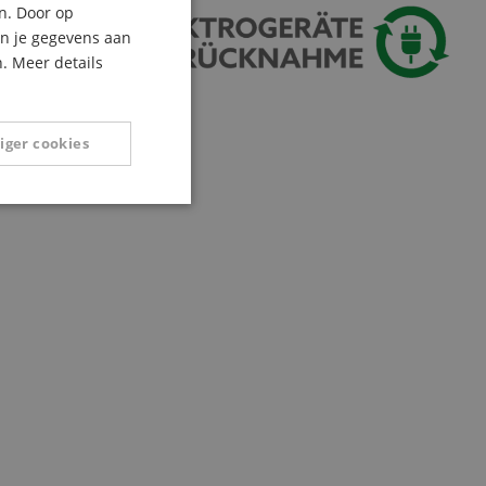
n. Door op
ITALIAN
an je gegevens aan
. Meer details
SPANISH
iger cookies
Niet-
geclassificeerd
eerd
g en accountbeheer.