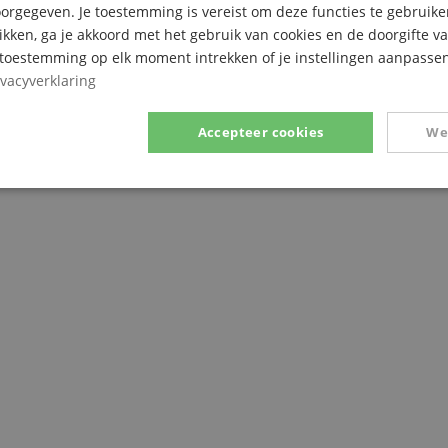
rgegeven. Je toestemming is vereist om deze functies te gebruike
likken, ga je akkoord met het gebruik van cookies en de doorgifte v
e toestemming op elk moment intrekken of je instellingen aanpassen
ivacyverklaring
nge Classic snaarhouder
Accepteer cookies
We
Prestatie
Gericht op
Functionaliteit
ikt noodzakelijk
Prestatie
Gericht op
Functionaliteit
Niet-geclassific
 cookies maken kernfunctionaliteit van de website mogelijk, zoals gebruikersaanmeldin
elijke cookies kan de website niet correct worden gebruikt.
Aanbieder /
Vervaldatum
Omschrijving
Domein