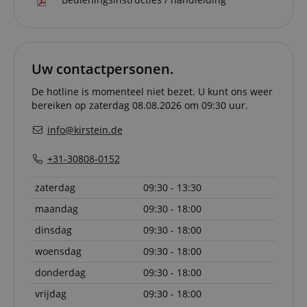
and pay
transact
securely.
session-token
11 maanden
This cook
Amazon
4 weken
used to 
.amazon.com
an anon
Uw contactpersonen.
user ses
the serve
De hotline is momenteel niet bezet. U kunt ons weer
sid_key
www.kirstein.nl
Sessie
This cook
bereiken op zaterdag 08.08.2026 om 09:30 uur.
used for
maintain
info@kirstein.de
session 
across p
requests
+31-30808-0152
zaterdag
09:30 - 13:30
maandag
09:30 - 18:00
Naam
Aanbieder /
Aanbieder / Domein
V
Naam
Vervaldatum
Omschrijving
Domein
Aanbieder
dinsdag
09:30 - 18:00
Naam
Vervaldatum
Omschrijving
CrossDomainCookieScriptConsent_389
.crossdomain.cookie-
/ Domein
script.com
scarab.mayAdd
Sessie
This cookie is
Emarsys
woensdag
09:30 - 18:00
used to
.kirstein.nl
_ga
1 jaar 1
Deze cookienaam
Google
Aanbieder /
Naam
Vervaldatum
Omschrijving
manage the
maand
is gekoppeld aan
LLC
Domein
donderdag
09:30 - 18:00
user's session
Google Universal
.kirstein.nl
specifically in
Analytics, wat een
sid
www.kirstein.nl
Sessie
This is a very
vrijdag
09:30 - 18:00
relation to
belangrijke updat
common cooki
personalizati
is van de meer