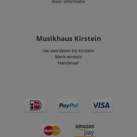
meer informatie
the site.
FPLC
.kirstein.nl
20 uur
scarab.visitor
Emarsys
11 maanden
This cookie is
.kirstein.nl
4 weken
used to track
visitors for the
purpose of
Musikhaus Kirstein
delivering
personalized
product
Uw voordelen bij Kirstein
recommendatio
and advertising
Merk winkels
Handelaar