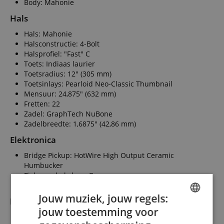
Body: Mahonie
Hals
Hals: Mahonie
Halsconstructie: 4-Bolt
Halsprofiel: "Fast" C
Toets: Indiaas laurier
Toetsradius: 12" (305 mm)
Toetsinlays: Pearloid Neo-Classic Thumbnail
Mensuur: 24,875" (632 mm)
Fretten: 22
Zadel: GraphTech NuBone
Zadelbreedte: 1,6875" (42,86 mm)
Elektronica
Bridge Pickup: HotWire High Output Ceramic
Humbucker
Pickup-schakelaar: Geen
Regelaars: Master Volume, Master Tone
Jouw muziek, jouw regels:
Hardware
jouw toestemming voor
ENGLISH
Afwerking: Chrome