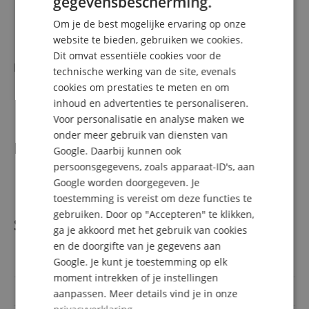
gegevensbescherming.
Bridge/Tailpiece: Compensated Wrap-Around
GERMAN
Mechanieken: Die-Cast Sealed
Om je de best mogelijke ervaring op onze
Knopkappen: Black
DUTCH
website te bieden, gebruiken we cookies.
Snaren: Nickel Plated Steel (.009-.042 Gauges)
Dit omvat essentiële cookies voor de
FRENCH
Kleur & Finish
technische werking van de site, evenals
ITALIAN
cookies om prestaties te meten en om
Kleur: Black
Finish: Gloss Polyester
inhoud en advertenties te personaliseren.
SPANISH
Voor personalisatie en analyse maken we
onder meer gebruik van diensten van
Levering
Google. Daarbij kunnen ook
persoonsgegevens, zoals apparaat-ID's, aan
1 x Gretsch Guitars Streamliner Jet Club 1 Pickup Black
Google worden doorgegeven. Je
toestemming is vereist om deze functies te
gebruiken. Door op "Accepteren" te klikken,
Specificaties
ga je akkoord met het gebruik van cookies
en de doorgifte van je gegevens aan
Google. Je kunt je toestemming op elk
Artikelnummer
00114082
moment intrekken of je instellingen
Hals
Mahagoni
aanpassen. Meer details vind je in onze