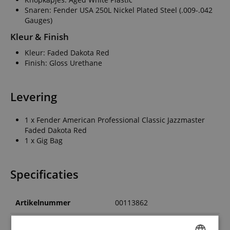
Snaren: Fender USA 250L Nickel Plated Steel (.009-.042
Gauges)
Kleur & Finish
Kleur: Faded Dakota Red
Finish: Gloss Urethane
Levering
1 x Fender American Professional Classic Jazzmaster
Faded Dakota Red
1 x Gig Bag
Specificaties
Artikelnummer
00113862
Kleur
Red