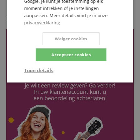
Google. Je kunt je toestemming op elk
moment intrekken of je instellingen
aanpassen. Meer details vind je in onze
Recensies van klanten
privacyverklaring
Weiger cookies
Accepteer cookies
Toon details
Strikt
Prestatie
Gericht op
noodzakelijk
Functionaliteit
Niet-
geclassificeerd