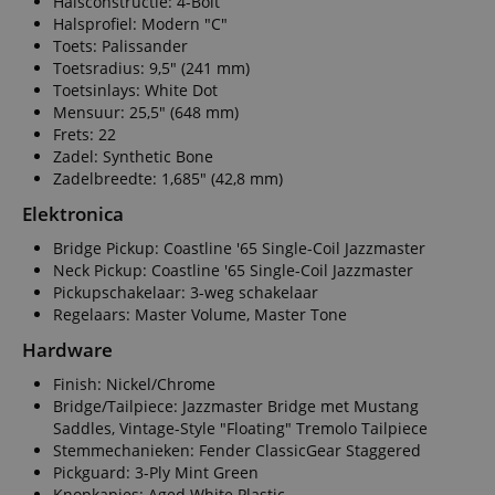
Halsconstructie: 4-Bolt
Halsprofiel: Modern "C"
Toets: Palissander
Toetsradius: 9,5" (241 mm)
Toetsinlays: White Dot
Mensuur: 25,5" (648 mm)
Frets: 22
Zadel: Synthetic Bone
Zadelbreedte: 1,685" (42,8 mm)
Elektronica
Bridge Pickup: Coastline '65 Single-Coil Jazzmaster
Neck Pickup: Coastline '65 Single-Coil Jazzmaster
Pickupschakelaar: 3-weg schakelaar
Regelaars: Master Volume, Master Tone
Hardware
Finish: Nickel/Chrome
Bridge/Tailpiece: Jazzmaster Bridge met Mustang
Saddles, Vintage-Style "Floating" Tremolo Tailpiece
Stemmechanieken: Fender ClassicGear Staggered
Pickguard: 3-Ply Mint Green
Knopkapjes: Aged White Plastic