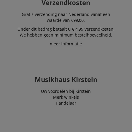
Corporation
Verzendkosten
determine wha
.kirstein.nl
ads should be
shown that ma
Gratis verzending naar Nederland vanaf een
be relevant to 
waarde van €99,00.
end user perus
the site.
Onder dit bedrag betaalt u € 4,99 verzendkosten.
FPLC
.kirstein.nl
20 uur
We hebben geen minimum bestelhoeveelheid.
scarab.visitor
Emarsys
11 maanden
This cookie is
meer informatie
.kirstein.nl
4 weken
used to track
visitors for the
purpose of
delivering
personalized
product
recommendatio
and advertising
Musikhaus Kirstein
Uw voordelen bij Kirstein
Merk winkels
Handelaar