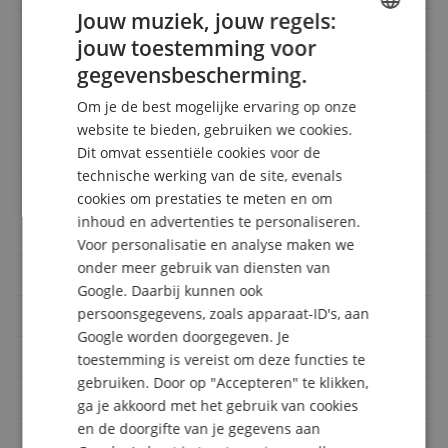
Jouw muziek, jouw regels:
Body
Erle
jouw toestemming voor
ENGLISH
Fretboard
Palisander
gegevensbescherming.
GERMAN
Om je de best mogelijke ervaring op onze
Topkam breedte
42 mm
DUTCH
website te bieden, gebruiken we cookies.
Mensur
Standard 24.75 bis 25.5 Zoll
Dit omvat essentiële cookies voor de
FRENCH
technische werking van de site, evenals
ITALIAN
Hals
Ahorn
cookies om prestaties te meten en om
inhoud en advertenties te personaliseren.
SPANISH
Oriëntatie
Rechtshändig
Voor personalisatie en analyse maken we
onder meer gebruik van diensten van
Bruggen/topkammen
Tremolo
Google. Daarbij kunnen ook
persoonsgegevens, zoals apparaat-ID's, aan
incl. tas / koffer
Gigbag
Google worden doorgegeven. Je
Bovenkant
-
toestemming is vereist om deze functies te
gebruiken. Door op "Accepteren" te klikken,
Pick-ups
SS
ga je akkoord met het gebruik van cookies
en de doorgifte van je gegevens aan
Oppervlakte
Gloss