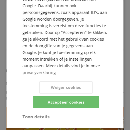
Google. Daarbij kunnen ook
Vragen over dit artikel
persoonsgegevens, zoals apparaat-ID's, aan
Google worden doorgegeven. Je
Een vraag stellen
toestemming is vereist om deze functies te
gebruiken. Door op "Accepteren" te klikken,
ga je akkoord met het gebruik van cookies
en de doorgifte van je gegevens aan
Over dit artikel zijn nog geen vragen gesteld.
Google. Je kunt je toestemming op elk
moment intrekken of je instellingen
aanpassen. Meer details vind je in onze
Ook als koopje!
privacyverklaring
Dit product is ook verkrijgbaar in de volgende staat:
Weiger cookies
Fender Rumble 15 - Retoure (Zustand: gut)
nu slechts 106,00
€
Accepteer cookies
Toon details
Strikt
Prestatie
Gericht op