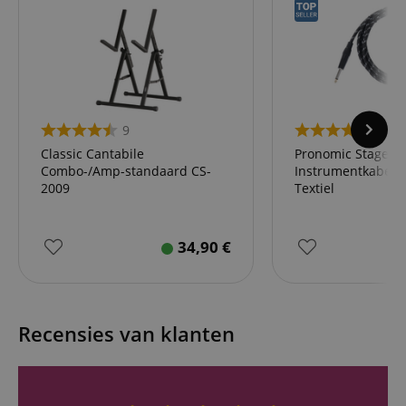
9
48
Classic Cantabile
Pronomic Stage I
Combo-/Amp-standaard CS-
Instrumentkabel J
2009
Textiel
34,90
€
Recensies van klanten