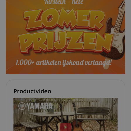
allowing user
aHistoryArticles
www.kirstein.nl
Sessie
This cookie is
tracking.
used to recor
the articles
_gcl_au
2 maanden 4
Gebruikt door
Google LLC
visited by the
weken
Google AdSens
.kirstein.nl
user on the
om te
website, to
experimentere
recommend
met advertentie
related article
efficiëntie op
or content
websites die h
based on the
services
user's reading
gebruiken
history.
_uetvid
1 jaar
This is a cookie
Microsoft
session-id
.amazon.com
11 maanden
Session
utilised by
Corporation
4 weken
Cookies are
Microsoft Bing
.kirstein.nl
used by the
Ads and is a
server to stor
tracking cookie. 
information
allows us to
about user
engage with a
page activitie
user that has
so users can
Productvideo
previously visit
easily pick up
our website.
where they le
off on the
_fbp
2 maanden 4
Used by Meta t
Meta Platform
server's pages
weken
deliver a series 
Inc.
advertisement
.kirstein.nl
products such a
real time biddi
from third part
advertisers