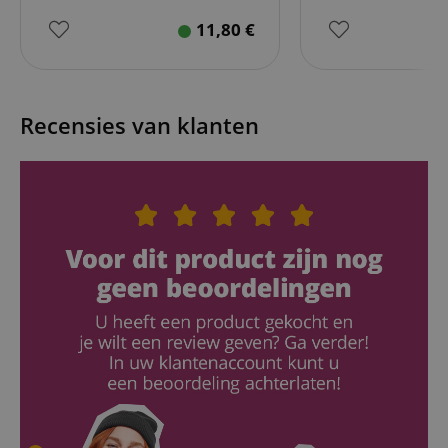
/ Domein
script.com
scarab.mayAdd
Sessie
This cookie is
Emarsys
11,80
€
used to
.kirstein.nl
_ga
1 jaar 1
Deze cookienaam
Google
Aanbieder /
Naam
Vervaldatum
Omschrijving
manage the
maand
is gekoppeld aan
LLC
Domein
user's session
Google Universal
.kirstein.nl
specifically in
Analytics, wat een
sid
www.kirstein.nl
Sessie
This is a very
relation to
belangrijke updat
common cooki
personalizati
is van de meer
name but wher
and shopping
algemeen
Recensies van klanten
it is found as a
cart features 
gebruikte
session cookie i
tracking items
analyseservice va
is likely to be
the user may
Google. Deze
used as for
add to their
cookie wordt
session state
shopping cart
gebruikt om unie
management.
gebruikers te
language
www.kirstein.nl
Sessie
Er zijn veel
onderscheiden
FPID
.kirstein.nl
1 jaar 1
verschillende
door een
maand
soorten
willekeurig
cookies die a
gegenereerd
test_cookie
15 minuten
This cookie is s
Google LLC
deze naam zij
nummer toe te
by DoubleClick
.doubleclick.net
gekoppeld, e
wijzen als klant-ID
(which is owne
een meer
Het is opgenome
by Google) to
gedetailleerd
in elk
determine if th
kijk op hoe
paginaverzoek op
website visitor'
deze op een
een site en wordt
browser suppor
bepaalde
gebruikt om
cookies.
website
bezoekers-, sessie
worden
en
scarab.profile
.kirstein.nl
11 maanden
This cookie is
gebruikt, wor
campagnegegeve
4 weken
used to track u
over het
te berekenen voo
behavior and
algemeen
de
preferences for
aanbevolen. I
analyserapporten
the purpose of