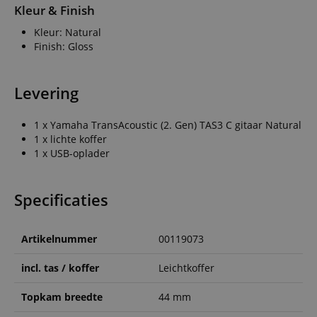
Kleur & Finish
Kleur: Natural
Finish: Gloss
Strikt noodzakelijk
Prestatie
Gericht op
Levering
Functionaliteit
Niet-geclassificeerd
Strikt noodzakelijke cookies maken
1 x Yamaha TransAcoustic (2. Gen) TAS3 C gitaar Natural
kernfunctionaliteit van de website mogelijk, zoals
1 x lichte koffer
gebruikersaanmelding en accountbeheer. Zonder
1 x USB-oplader
strikt noodzakelijke cookies kan de website niet
correct worden gebruikt.
Aanbieder /
Naam
Vervaldatum
Omschri
Specificaties
Domein
CookieScriptConsent
1 jaar 1
Deze coo
CookieScript
maand
wordt ge
.kirstein.nl
door de 
Artikelnummer
00119073
Script.c
om de
cookiev
incl. tas / koffer
Leichtkoffer
van bezo
onthoud
Topkam breedte
44 mm
cookieb
Cookie-S
moet cor