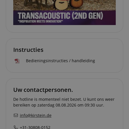
_uetsid
1 dag
This cookie is
Microsoft
used by Bing to
Corporation
determine wha
.kirstein.nl
ads should be
shown that ma
be relevant to 
end user perus
the site.
FPLC
.kirstein.nl
20 uur
Instructies
scarab.visitor
Emarsys
11 maanden
This cookie is
.kirstein.nl
4 weken
used to track
visitors for the
Bedieningsinstructies / handleiding
purpose of
delivering
personalized
product
recommendatio
and advertising
Uw contactpersonen.
De hotline is momenteel niet bezet. U kunt ons weer
bereiken op zaterdag 08.08.2026 om 09:30 uur.
info@kirstein.de
+31-30808-0152