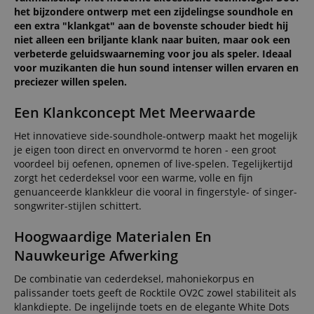
het bijzondere ontwerp met een zijdelingse soundhole en
een extra "klankgat" aan de bovenste schouder biedt hij
niet alleen een briljante klank naar buiten, maar ook een
verbeterde geluidswaarneming voor jou als speler. Ideaal
voor muzikanten die hun sound intenser willen ervaren en
preciezer willen spelen.
Een Klankconcept Met Meerwaarde
Het innovatieve side-soundhole-ontwerp maakt het mogelijk
je eigen toon direct en onvervormd te horen - een groot
voordeel bij oefenen, opnemen of live-spelen. Tegelijkertijd
zorgt het cederdeksel voor een warme, volle en fijn
genuanceerde klankkleur die vooral in fingerstyle- of singer-
songwriter-stijlen schittert.
Hoogwaardige Materialen En
Nauwkeurige Afwerking
De combinatie van cederdeksel, mahoniekorpus en
palissander toets geeft de Rocktile OV2C zowel stabiliteit als
klankdiepte. De ingelijnde toets en de elegante White Dots