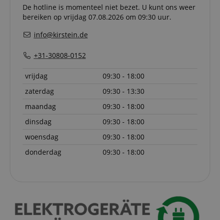
activitie
De hotline is momenteel niet bezet. U kunt ons weer
can easil
where th
bereiken op vrijdag 07.08.2026 om 09:30 uur.
off on th
pages.
info@kirstein.de
amazon-pay-
Sessie
This cook
Amazon
connectedAuth
associat
www.kirstein.nl
+31-30808-0152
Amazon 
is used t
facilitate
vrijdag
09:30 - 18:00
authenti
and pay
zaterdag
09:30 - 13:30
transact
securely.
maandag
09:30 - 18:00
session-token
11 maanden
This cook
Amazon
4 weken
used to 
.amazon.com
dinsdag
09:30 - 18:00
an anon
user ses
woensdag
09:30 - 18:00
the serve
donderdag
09:30 - 18:00
sid_key
www.kirstein.nl
Sessie
This cook
used for
maintain
session 
across p
requests