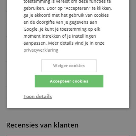
toestemming is vereist om deze functies te
Kleur
Bruin
gebruiken. Door op "Accepteren" te klikken,
ga je akkoord met het gebruik van cookies
Top Massief
Geen
en de doorgifte van je gegevens aan
Google. Je kunt je toestemming op elk
Hals
Mahonie
moment intrekken of je instellingen
Elektronica
Geen
aanpassen. Meer details vind je in onze
privacyverklaring
Oriëntatie
Rechtshandig
Weiger cookies
incl. tas / koffer
Geen
Bovenkant
Ceder
Accepteer cookies
Volledig massief
Geen
Toon details
Topkam breedte
43 mm
Strikt
Prestatie
Gericht op
noodzakelijk
Recensies van klanten