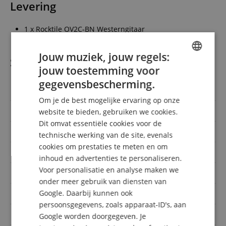
Levering
1 x Rocktile OV2C-BN Westerngitaar
Jouw muziek, jouw regels:
Specificaties
jouw toestemming voor
ENGLISH
gegevensbescherming.
Artikelnummer
00102422
GERMAN
Om je de best mogelijke ervaring op onze
DUTCH
Aantal snaren
6
website te bieden, gebruiken we cookies.
Dit omvat essentiële cookies voor de
FRENCH
Oppervlakte
Satin
technische werking van de site, evenals
ITALIAN
cookies om prestaties te meten en om
Vorm
Concert/Folk/00
inhoud en advertenties te personaliseren.
SPANISH
Voor personalisatie en analyse maken we
Body
Mahonie
onder meer gebruik van diensten van
Google. Daarbij kunnen ook
Fretboard
Rozenhout
persoonsgegevens, zoals apparaat-ID's, aan
Cutaway
Ja
Google worden doorgegeven. Je