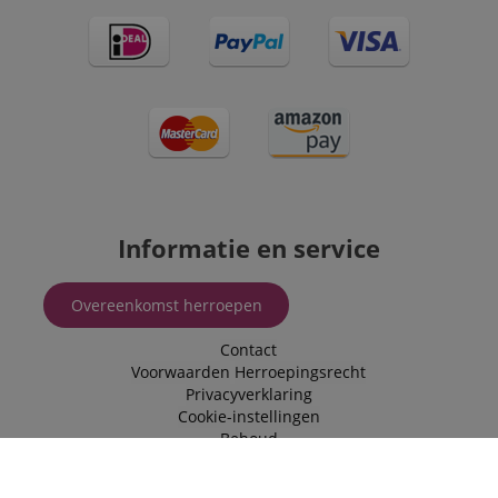
Informatie en service
Overeenkomst herroepen
Contact
Voorwaarden
Herroepingsrecht
Privacyverklaring
Cookie-instellingen
Behoud
Routebeschrijving
Openingstijden