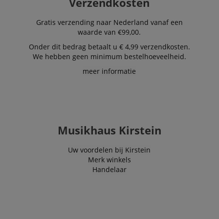
Verzendkosten
.kirstein.nl
4 weken
used to track
visitors for the
purpose of
Gratis verzending naar Nederland vanaf een
delivering
waarde van €99,00.
personalized
product
recommendatio
Onder dit bedrag betaalt u € 4,99 verzendkosten.
and advertising
We hebben geen minimum bestelhoeveelheid.
meer informatie
Musikhaus Kirstein
Uw voordelen bij Kirstein
Merk winkels
Handelaar