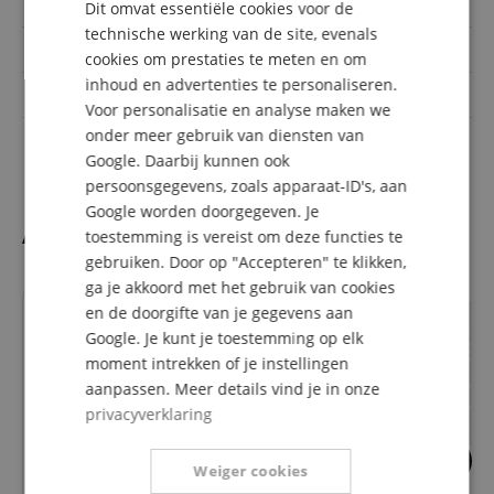
Oppervlakte
Gloss
Dit omvat essentiële cookies voor de
FRENCH
technische werking van de site, evenals
ITALIAN
Top Massief
Nein
cookies om prestaties te meten en om
inhoud en advertenties te personaliseren.
SPANISH
Fretboard
Walnuss
Voor personalisatie en analyse maken we
onder meer gebruik van diensten van
Aantal snaren
6-saitig
Google. Daarbij kunnen ook
persoonsgegevens, zoals apparaat-ID's, aan
Google worden doorgegeven. Je
Accesoires
toestemming is vereist om deze functies te
gebruiken. Door op "Accepteren" te klikken,
ga je akkoord met het gebruik van cookies
en de doorgifte van je gegevens aan
Google. Je kunt je toestemming op elk
moment intrekken of je instellingen
aanpassen. Meer details vind je in onze
privacyverklaring
1
4
Weiger cookies
Planet Waves PW-GH
Zin in E-Gitaar, A