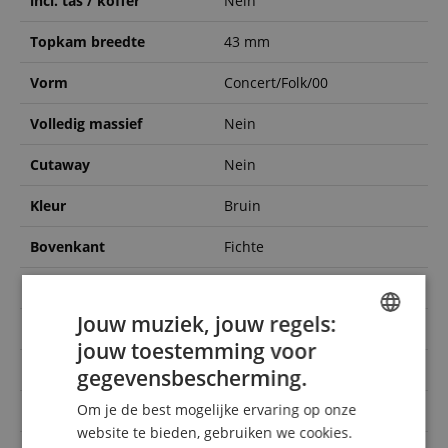
incl. tas / koffer
Nein
Topkam breedte
43 mm
Vorm
Concert/Folk/00
Volledig massief
Nein
Cutaway
Nein
Kleur
Bruin
Bovenkant
Fichte
Body
Sapele
Jouw muziek, jouw regels:
Elektronica
Nein
jouw toestemming voor
ENGLISH
Oriëntatie
Rechtshändig
gegevensbescherming.
GERMAN
Om je de best mogelijke ervaring op onze
Hals
Okoume
DUTCH
website te bieden, gebruiken we cookies.