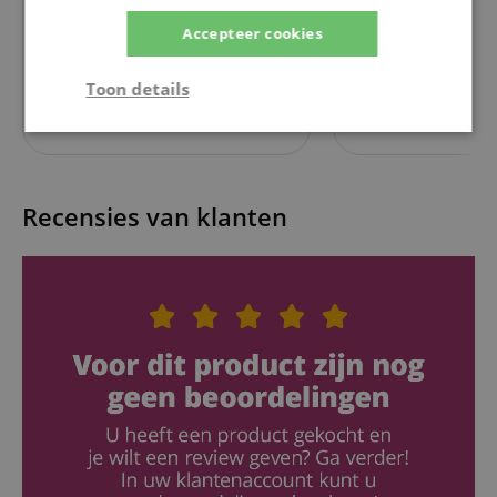
Humidifier Gitaarbevochtiger
Gitaar & Bas
Accepteer cookies
Toon details
11,80
€
Strikt
Prestatie
Gericht op
noodzakelijk
Recensies van klanten
Functionaliteit
Niet-
geclassificeerd
Strikt noodzakelijk
Prestatie
Gericht op
Functionaliteit
Niet-geclassificeerd
Strikt noodzakelijke cookies maken