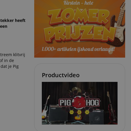
stekker heeft
geen
reem klitvrij
f in de
dat je Pig
Productvideo