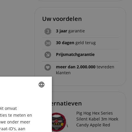
Uw voordelen
3 jaar
garantie
30 dagen
geld terug
Prijsmatchgarantie
meer dan 2.000.000
tevreden
klanten
ENGLISH
Alternatieven
Dit omvat
GERMAN
Pig Hog Hex Series
aties te meten en
Silent Kabel 3m Hoek
DUTCH
n we onder meer
Candy Apple Red
aat-ID's, aan
FRENCH