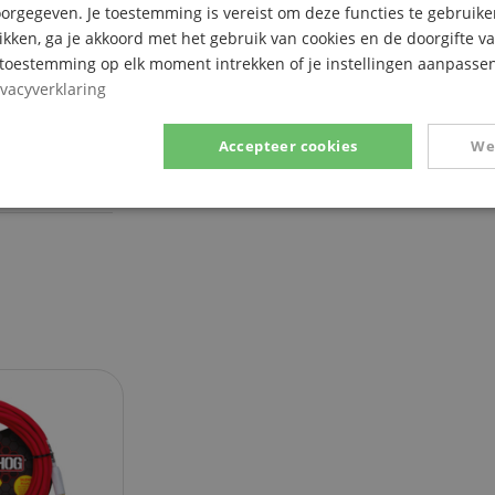
ade
rgegeven. Je toestemming is vereist om deze functies te gebruike
likken, ga je akkoord met het gebruik van cookies en de doorgifte v
e toestemming op elk moment intrekken of je instellingen aanpassen
ivacyverklaring
Accepteer cookies
We
Prestatie
Gericht op
Functionaliteit
ikt noodzakelijk
Prestatie
Gericht op
Functionaliteit
Niet-geclassific
 cookies maken kernfunctionaliteit van de website mogelijk, zoals gebruikersaanmeldin
elijke cookies kan de website niet correct worden gebruikt.
Aanbieder /
Vervaldatum
Omschrijving
Domein