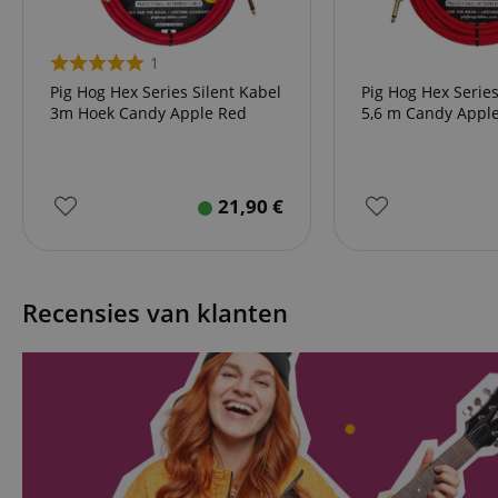
CookieScriptConse
1
Pig Hog Hex Series Silent Kabel
Pig Hog Hex Series
session-id-apay
3m Hoek Candy Apple Red
5,6 m Candy Appl
FPGSID
21,90
€
apay-session-set
amazon-pay-
connectedAuth
Recensies van klanten
session-token
sid_key
Naam
Naam
Naam
CrossDomainCookie
Aa
Naam