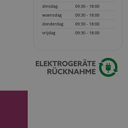
dinsdag
09:30 - 18:00
ript.com-service om
den. De
woensdag
09:30 - 18:00
ect werken.
donderdag
09:30 - 18:00
 on the website,
 ensuring a secure
vrijdag
09:30 - 18:00
te across page
ies are used by the
vities so users can
s pages.
s used to facilitate
ely.
 user session by the
n state across page
Omschrijving