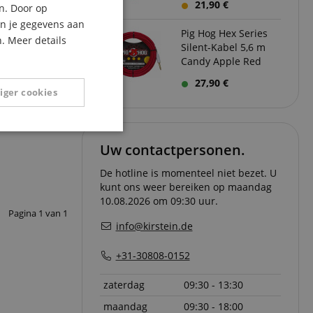
21,90 €
n. Door op
ITALIAN
an je gegevens aan
Pig Hog Hex Series
. Meer details
SPANISH
Silent-Kabel 5,6 m
Candy Apple Red
27,90 €
iger cookies
Niet-
geclassificeerd
Uw contactpersonen.
De hotline is momenteel niet bezet. U
kunt ons weer bereiken op maandag
10.08.2026 om 09:30 uur.
Pagina
1
van
1
info@kirstein.de
eerd
+31-30808-0152
g en accountbeheer.
zaterdag
09:30 - 13:30
maandag
09:30 - 18:00