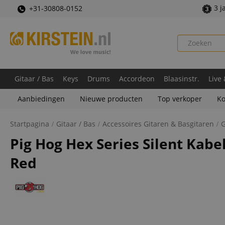
3 j
+31-30808-0152
Gitaar / Bas
Keys
Drums
Accordeon
Blaasinstr.
Live
Aanbiedingen
Nieuwe producten
Top verkoper
Ko
Startpagina
Gitaar / Bas
Accessoires Gitaren & Basgitaren
G
Pig Hog Hex Series Silent Kab
Red