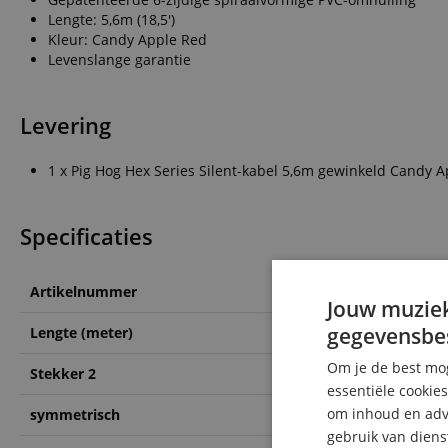
Lengte: 5,6m (18,5')
Kleur: Candy Apple Red
Levenslange garantie
Levering
1 x Pig Hog Hex Series Silent-kabel 5,6m gewinkeld Candy 
Specificaties
Artikelnummer
00115311
Jouw muziek
gegevensbe
Lengte (meter)
5,6
Om je de best mog
Stekker 2
Klinke 6.3mm Mono gew
essentiële cookie
om inhoud en adve
symmetrisch
Nein
gebruik van diens