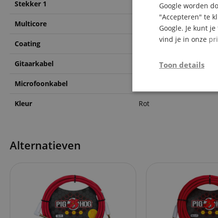
Stekker 1
Klinke 6.3mm Mono ger
Google worden doo
"Accepteren" te k
Multicore
Nein
Google. Je kunt j
vind je in onze
pr
Coating
PVC
Gitaarkabel
Ja
Toon details
Microfoonkabel
Nein
Strikt
noodzakelijk
Kleur
Rot
Alternatieven
Str
Strikt noodzakelijke
Zonder strikt noodzak
Naam