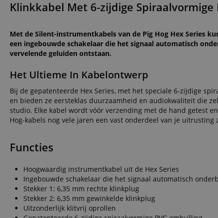
Klinkkabel Met 6-zijdige Spiraalvormige
Met de Silent-instrumentkabels van de Pig Hog Hex Series kun
een ingebouwde schakelaar die het signaal automatisch onderb
vervelende geluiden ontstaan.
Het Ultieme In Kabelontwerp
Bij de gepatenteerde Hex Series, met het speciale 6-zijdige spir
en bieden ze eersteklas duurzaamheid en audiokwaliteit die ze
studio. Elke kabel wordt vóór verzending met de hand getest en
Hog-kabels nog vele jaren een vast onderdeel van je uitrusting z
Functies
Hoogwaardig instrumentkabel uit de Hex Series
Ingebouwde schakelaar die het signaal automatisch onderb
Stekker 1: 6,35 mm rechte klinkplug
Stekker 2: 6,35 mm gewinkelde klinkplug
Uitzonderlijk klitvrij oprollen
Gepatenteerde 6-zijdige spiraalvormige PVC-omhulling