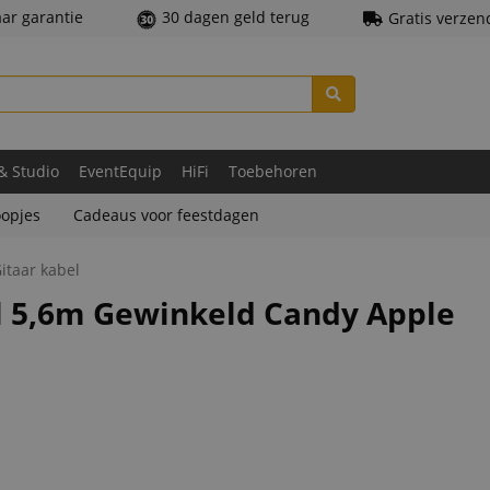
aar garantie
30 dagen geld terug
Gratis verzen
 & Studio
EventEquip
HiFi
Toebehoren
opjes
Cadeaus voor feestdagen
itaar kabel
el 5,6m Gewinkeld Candy Apple