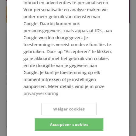
inhoud en advertenties te personaliseren.
SPANISH
Voor personalisatie en analyse maken we
onder meer gebruik van diensten van
Google. Daarbij kunnen ook
persoonsgegevens, zoals apparaat-ID's, aan
Google worden doorgegeven. Je
Vragen over dit artikel
toestemming is vereist om deze functies te
gebruiken. Door op "Accepteren" te klikken,
Een vraag stellen
ga je akkoord met het gebruik van cookies
en de doorgifte van je gegevens aan
Google. Je kunt je toestemming op elk
moment intrekken of je instellingen
Over dit artikel zijn nog geen vragen gesteld.
aanpassen. Meer details vind je in onze
privacyverklaring
Instructies
Weiger cookies
Bedieningsinstructies / handleiding
Accepteer cookies