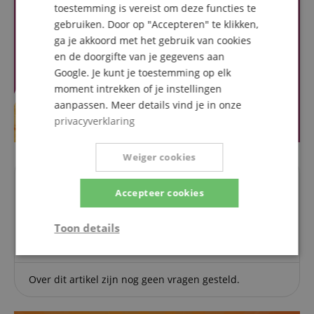
toestemming is vereist om deze functies te
gebruiken. Door op "Accepteren" te klikken,
ga je akkoord met het gebruik van cookies
en de doorgifte van je gegevens aan
Google. Je kunt je toestemming op elk
moment intrekken of je instellingen
aanpassen. Meer details vind je in onze
privacyverklaring
Weiger cookies
Vragen over dit artikel
Accepteer cookies
Een vraag stellen
Toon details
Strikt
Prestatie
Gericht op
noodzakelijk
Over dit artikel zijn nog geen vragen gesteld.