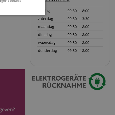
iger cookies
vrijdag
09:30 - 18:00
Niet-
zaterdag
09:30 - 13:30
geclassificeerd
maandag
09:30 - 18:00
dinsdag
09:30 - 18:00
woensdag
09:30 - 18:00
donderdag
09:30 - 18:00
eerd
g en accountbeheer.
ript.com-service om
den. De
ect werken.
 on the website,
 ensuring a secure