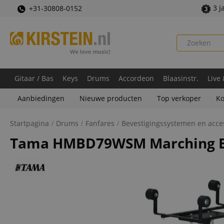
3 j
+31-30808-0152
Gitaar / Bas
Keys
Drums
Accordeon
Blaasinstr.
Live
Aanbiedingen
Nieuwe producten
Top verkoper
Ko
Startpagina
Drums
Fanfares
Bevestigingssystemen en acce
Tama HMBD79WSM Marching B