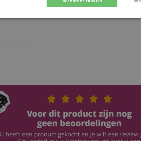
Accepteer cookies
We
Prestatie
Gericht op
Functionaliteit
ikt noodzakelijk
Prestatie
Gericht op
Functionaliteit
Niet-geclassific
 cookies maken kernfunctionaliteit van de website mogelijk, zoals gebruikersaanmeldin
elijke cookies kan de website niet correct worden gebruikt.
Aanbieder /
Vervaldatum
Omschrijving
Domein
nt
1 jaar 1
Deze cookie wordt gebruikt door de Cookie-Sc
CookieScript
maand
de cookievoorkeuren van bezoekers te onthou
.kirstein.nl
cookiebanner van Cookie-Script.com moet corr
11 maanden
This cookie is used to manage the user session
Amazon
4 weken
particularly in relation to the payment process,
.amazon.com
and effective checkout experience.