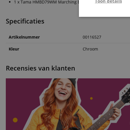
Toon details
1 x Tama HMBD79WM Marching Bass Stand
Strikt
Specificaties
noodzakelijk
Artikelnummer
00116527
Kleur
Chroom
Str
Recensies van klanten
Strikt noodzakelijke
Zonder strikt noodzak
Naam
CookieScriptConse
session-id-apay