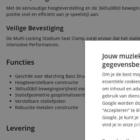
Met de eenvoudige hoogteverstelling en de 360\u00b0 bewegingsvrij
positie snel en efficiënt aan je speelstijl aan.
Veilige Bevestiging
De Multi-Locking Stadium Seat Clamp zorgt ervoor dat het statief
intensieve Performances.
Jouw muziek
Functies
gegevensbe
Om je de best mog
Geschikt voor Marching Bass Drums
essentiële cookie
Hoogteverstelbare constructie
360\u00b0 bewegingsvrijheid voor flexibele positionering
om inhoud en adve
Statiefgeometrie geoptimaliseerd voor een stabiele stand
gebruik van diens
Verstelbare statiefpoten
Google worden doo
Robuuste metalen constructie
"Accepteren" te k
Google. Je kunt j
vind je in onze
pr
Levering