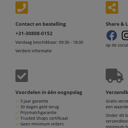
.d
_ga_2Y66LKC5QL
scarab.profile
.ki
session-id-time
Contact en bestelling
Share & 
IDE
Go
.d
+31-30808-0152
aHistoryArticles
Vandaag beschikbaar: 09:30 - 18:00
MUID
Mi
op de socia
Co
session-id
Verdere informatie
.b
_gcl_au
Go
.ki
_uetvid
Mi
Co
.ki
_fbp
Me
Voordelen in één oogopslag
Verzend
In
.ki
3 jaar garantie
Gratis ver
_uetsid
Mi
30 dagen geld terug
een waarde
Co
Prijsmatchgarantie
.ki
Onder dit b
Trusted Shops certificaat
verzendkos
FPLC
.ki
Geen minimum orders
minimum be