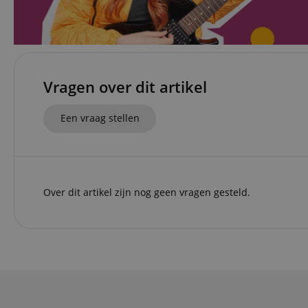
FPGSID
apay-session-set
amazon-pay-
Vragen over dit artikel
connectedAuth
session-token
Een vraag stellen
sid_key
Naam
Over dit artikel zijn nog geen vragen gesteld.
Naam
Naam
CrossDomainCookie
Aa
Naam
Do
_ga
scarab.mayAdd
sid
ww
language
FPID
.ki
test_cookie
Go