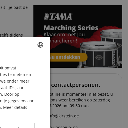
it - je past de
zelfs tijdens
ENGLISH
Dit omvat
GERMAN
aties te meten en
DUTCH
n we onder meer
Uw contactpersonen.
aat-ID's, aan
FRENCH
De hotline is momenteel niet bezet. U
n. Door op
ITALIAN
kunt ons weer bereiken op zaterdag
an je gegevens aan
08.08.2026 om 09:30 uur.
. Meer details
SPANISH
info@kirstein.de
+31-30808-0152