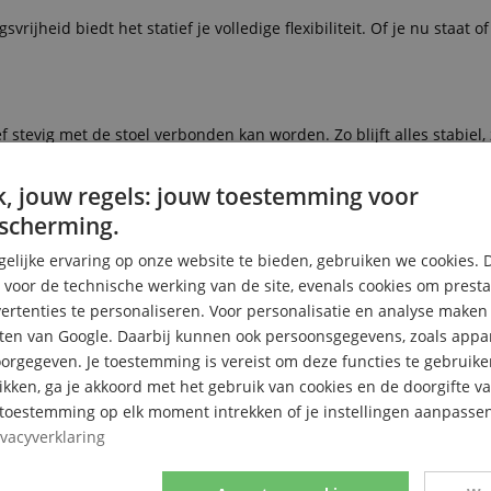
heid biedt het statief je volledige flexibiliteit. Of je nu staat of z
 stevig met de stoel verbonden kan worden. Zo blijft alles stabiel, 
, jouw regels: jouw toestemming voor
scherming.
elijke ervaring op onze website te bieden, gebruiken we cookies. 
s voor de technische werking van de site, evenals cookies om prest
rtenties te personaliseren. Voor personalisatie en analyse make
ten van Google. Daarbij kunnen ook persoonsgegevens, zoals appar
rgegeven. Je toestemming is vereist om deze functies te gebruike
likken, ga je akkoord met het gebruik van cookies en de doorgifte v
e toestemming op elk moment intrekken of je instellingen aanpassen
ivacyverklaring