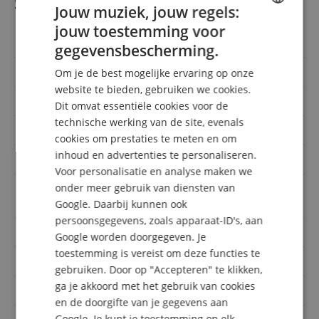
Specificaties
Jouw muziek, jouw regels:
jouw toestemming voor
ENGLISH
Artikelnummer
00104380
gegevensbescherming.
GERMAN
Snare pad diameter
12 Zoll
Om je de best mogelijke ervaring op onze
DUTCH
website te bieden, gebruiken we cookies.
Sampling
Ja
Dit omvat essentiële cookies voor de
FRENCH
technische werking van de site, evenals
USB-ingang
Ja
ITALIAN
cookies om prestaties te meten en om
inhoud en advertenties te personaliseren.
SPANISH
Crash cymbal pad
Triple Zone
Voor personalisatie en analyse maken we
onder meer gebruik van diensten van
Crash cymbal pad
16 Zoll, 17 Zoll, 18 Zoll, 8 Zoll
diameter
Google. Daarbij kunnen ook
persoonsgegevens, zoals apparaat-ID's, aan
Tom pads
Dual Zone
Google worden doorgegeven. Je
toestemming is vereist om deze functies te
Kick/Bass Drum Pad
Pad 16 Zoll
gebruiken. Door op "Accepteren" te klikken,
ga je akkoord met het gebruik van cookies
Midi in/out
Ja
en de doorgifte van je gegevens aan
Google. Je kunt je toestemming op elk