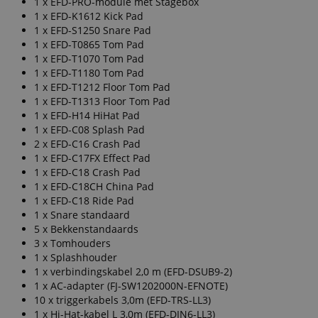
1 x EFD-PRO-module met Stagebox
1 x EFD-K1612 Kick Pad
1 x EFD-S1250 Snare Pad
1 x EFD-T0865 Tom Pad
1 x EFD-T1070 Tom Pad
1 x EFD-T1180 Tom Pad
1 x EFD-T1212 Floor Tom Pad
1 x EFD-T1313 Floor Tom Pad
1 x EFD-H14 HiHat Pad
1 x EFD-C08 Splash Pad
2 x EFD-C16 Crash Pad
1 x EFD-C17FX Effect Pad
1 x EFD-C18 Crash Pad
1 x EFD-C18CH China Pad
1 x EFD-C18 Ride Pad
1 x Snare standaard
5 x Bekkenstandaards
3 x Tomhouders
1 x Splashhouder
1 x verbindingskabel 2,0 m (EFD-DSUB9-2)
1 x AC-adapter (FJ-SW1202000N-EFNOTE)
10 x triggerkabels 3,0m (EFD-TRS-LL3)
1 x Hi-Hat-kabel L 3,0m (EFD-DIN6-LL3)