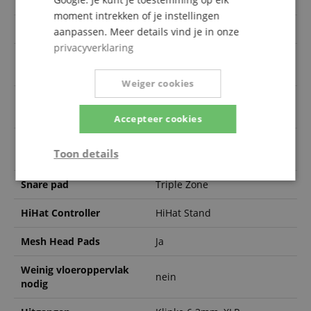
Toebehoren inbegrepen
Nein
moment intrekken of je instellingen
Ride cymbal pad diameter
18 Zoll
aanpassen. Meer details vind je in onze
privacyverklaring
uitbreidbaar met
Geen
optionele pads
Weiger cookies
10 Zoll, 11 Zoll, 12 Zoll, 13
Tom pads diameter
Zoll, 8 Zoll
Accepteer cookies
Aantal vooraf ingestelde
23
Toon details
kits
Strikt
Prestatie
Gericht op
Snare pad
Triple Zone
noodzakelijk
HiHat Controller
HiHat Stand
Mesh Head Pads
Ja
Functionaliteit
Niet-
geclassificeerd
Weinig vloeroppervlak
nein
nodig