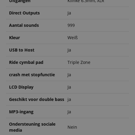
Uitgangen
Klinke 6.3mm, XLR
Direct Outputs
Ja
Strikt noodzakelijk
Prestatie
Gericht op
Aantal sounds
999
Functionaliteit
Niet-geclassificeerd
Kleur
Weiß
Strikt noodzakelijke cookies maken
kernfunctionaliteit van de website mogelijk, zoals
gebruikersaanmelding en accountbeheer. Zonder
USB to Host
Ja
strikt noodzakelijke cookies kan de website niet
correct worden gebruikt.
Ride cymbal pad
Triple Zone
Aanbieder /
Naam
Vervaldatum
Omschri
Domein
crash met stopfunctie
Ja
CookieScriptConsent
1 jaar 1
Deze coo
CookieScript
maand
wordt ge
.kirstein.nl
LCD Display
Ja
door de 
Script.c
om de
Geschikt voor double bass
ja
cookiev
van bezo
onthoud
MP3-ingang
Ja
cookieb
Cookie-S
moet cor
Ondersteuning sociale
Nein
werken.
media