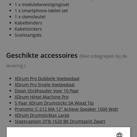
1 x modulebevestigingsset
1 x smartphone-tablet-set
1 x stemsleutel
Kabelbinders
Kabelstickers
Snelstartgids
Geschikte accessoires
(Niet inbegrepen bij de
levering.)
XDrum Pro Dubbele Voetpedaal
XDrum Pro Single Voetpedaal
Dixon Stickhouder Voor 10 Paar
XDrum HiHat-Machine Pro
5 Paar XDrum Drumsticks 5A Wood Tip
Pronomic C-212 MA 12" Actieve Speaker 1000 Watt
XDrum Drumsticktas Large
Stagecaptain DTB-1620 BK Drumtapijt Zwart