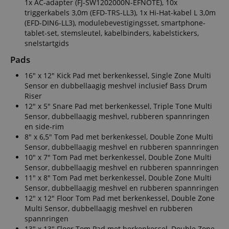
1x AC-adapter (FJ-SW1202000N-EFNOTE), 10x
triggerkabels 3,0m (EFD-TRS-LL3), 1x Hi-Hat-kabel L 3,0m
(EFD-DIN6-LL3), modulebevestigingsset, smartphone-
tablet-set, stemsleutel, kabelbinders, kabelstickers,
snelstartgids
Pads
16" x 12" Kick Pad met berkenkessel, Single Zone Multi
Sensor en dubbellaagig meshvel inclusief Bass Drum
Riser
12" x 5" Snare Pad met berkenkessel, Triple Tone Multi
Sensor, dubbellaagig meshvel, rubberen spannringen
en side-rim
8" x 6,5" Tom Pad met berkenkessel, Double Zone Multi
Sensor, dubbellaagig meshvel en rubberen spannringen
10" x 7" Tom Pad met berkenkessel, Double Zone Multi
Sensor, dubbellaagig meshvel en rubberen spannringen
11" x 8" Tom Pad met berkenkessel, Double Zone Multi
Sensor, dubbellaagig meshvel en rubberen spannringen
12" x 12" Floor Tom Pad met berkenkessel, Double Zone
Multi Sensor, dubbellaagig meshvel en rubberen
spannringen
13" x 13" Floor Tom Pad met berkenkessel, Double Zone