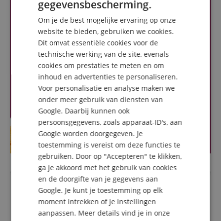
gegevensbescherming.
GERMAN
Om je de best mogelijke ervaring op onze
DUTCH
website te bieden, gebruiken we cookies.
Dit omvat essentiële cookies voor de
FRENCH
technische werking van de site, evenals
ITALIAN
cookies om prestaties te meten en om
inhoud en advertenties te personaliseren.
SPANISH
Voor personalisatie en analyse maken we
onder meer gebruik van diensten van
Google. Daarbij kunnen ook
persoonsgegevens, zoals apparaat-ID's, aan
Google worden doorgegeven. Je
toestemming is vereist om deze functies te
gebruiken. Door op "Accepteren" te klikken,
ga je akkoord met het gebruik van cookies
en de doorgifte van je gegevens aan
Vragen over dit artikel
Google. Je kunt je toestemming op elk
moment intrekken of je instellingen
Een vraag stellen
aanpassen. Meer details vind je in onze