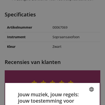
Specificaties
Artikelnummer
00067069
Instrument
Sopraansaxofoon
Kleur
Zwart
Recensies van klanten
Jouw muziek, jouw regels:
jouw toestemming voor
ENGLISH