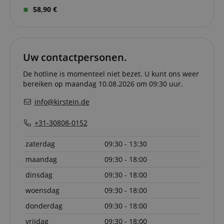
relation 
58,90 €
payment 
Google Privacy Policy
ensuring
and effe
checkou
experien
Uw contactpersonen.
FPGSID
.kirstein.nl
29 minuten
This cook
57 seconden
used to 
user sess
De hotline is momenteel niet bezet. U kunt ons weer
across p
bereiken op maandag 10.08.2026 om 09:30 uur.
requests
apay-session-set
11 maanden
This cook
Amazon.com
info@kirstein.de
4 weken
by Amaz
Inc.
Session 
www.kirstein.nl
are used
+31-30808-0152
server to
informat
about us
zaterdag
09:30 - 13:30
activitie
can easil
maandag
09:30 - 18:00
where th
off on th
dinsdag
09:30 - 18:00
pages.
woensdag
09:30 - 18:00
amazon-pay-
Sessie
This cook
Amazon
connectedAuth
associat
www.kirstein.nl
Amazon 
donderdag
09:30 - 18:00
is used t
facilitate
vrijdag
09:30 - 18:00