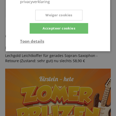
privacyverklaring
Over dit artikel zijn nog geen vragen gesteld.
Weiger cookies
Accepteer cookies
Ook als koopje!
Toon details
Dit product is ook verkrijgbaar in de volgende staat:
Strikt
Prestatie
Gericht op
Lechgold Leichtkoffer für gerades Sopran-Saxophon -
noodzakelijk
Retoure (Zustand: sehr gut)
nu slechts 58,90 €
Functionaliteit
Niet-
geclassificeerd